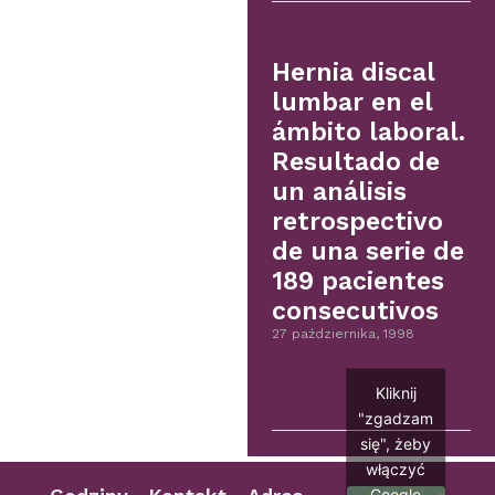
Hernia discal
lumbar en el
ámbito laboral.
Resultado de
un análisis
retrospectivo
de una serie de
189 pacientes
consecutivos
27 października, 1998
Kliknij
"zgadzam
się", żeby
włączyć
Google