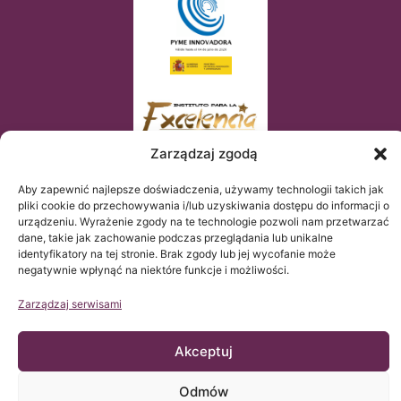
Zarządzaj zgodą
Aby zapewnić najlepsze doświadczenia, używamy technologii takich jak
pliki cookie do przechowywania i/lub uzyskiwania dostępu do informacji o
urządzeniu. Wyrażenie zgody na te technologie pozwoli nam przetwarzać
dane, takie jak zachowanie podczas przeglądania lub unikalne
identyfikatory na tej stronie. Brak zgody lub jej wycofanie może
negatywnie wpłynąć na niektóre funkcje i możliwości.
Zarządzaj serwisami
Akceptuj
© Copyright Institut Chiari 2025
Instytut Chiari & Siringomielia & Escoliosis de Barcelona (ICSEB)
spełnia wymogi Rozporządzenia UE 2016/679 (RGPD).
Zawartość tej strony web jest nieoficjalnym tłumaczeniem
Odmów
tekstu oryginalnego umieszczonego na stronie web po