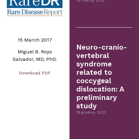
25 marca, 2025
15 March 2017
Neuro-cranio-
Miguel B. Royo
vertebral
Salvador, MD, PhD.
syndrome
related to
Download PDF
coccygeal
dislocation: A
preliminary
study
19 grudnia, 2023