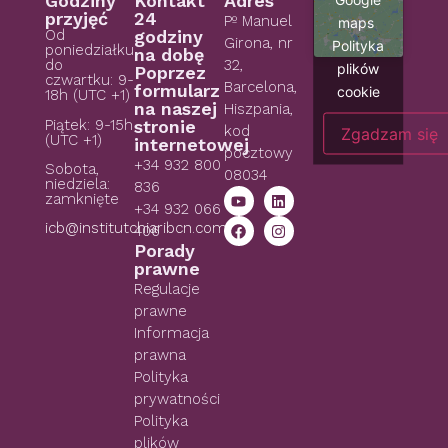
Godziny
Kontakt
Adres
przyjęć
24
Pº Manuel
maps
Od
godziny
Girona, nr
Polityka
poniedziałku
na dobę
do
32,
plików
Poprzez
czwartku: 9-
Barcelona,
formularz
cookie
18h (UTC +1)
na naszej
Hiszpania,
Piątek: 9-15h
stronie
kod
Zgadzam się
(UTC +1)
internetowej
pocztowy
+34 932 800
Sobota,
08034
niedziela:
836
zamknięte
+34 932 066
icb@institutchiaribcn.com
406
Porady
prawne
Regulacje
prawne
Informacja
prawna
Polityka
prywatności
Polityka
plików