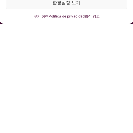
환경설정 보기
바르셀로나 키아리 & 척수공동증 & 척추측만증 연구소(ICSEB)는 유
럽 개인정보보호법 2016/679 (GDPR)을 준수합니다.
본 홈페이지의 콘텐츠는 스페인어 홈페이지에 게시된 글들의 비공
식 번역본입니다. 바르셀로나 키아리 & 척수공동증 & 척추측만증
연락처
쿠키 정책
Política de privacidad
법적 경고
연구소에서 제공하는 자료로 당 사이트를 이용하고자 하는 사용자
의 이해를 돕기 위한 목적을 지닙니다.