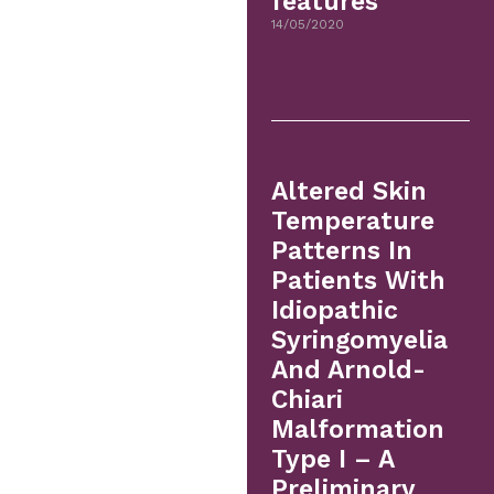
features
14/05/2020
Altered Skin
Temperature
Patterns In
Patients With
Idiopathic
Syringomyelia
And Arnold-
Chiari
Malformation
Type I – A
Preliminary