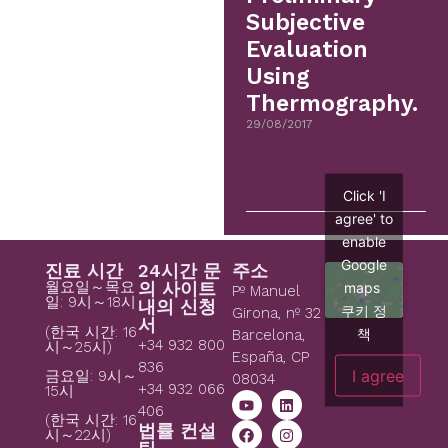
Subjective
Evaluation
Using
Thermography.
29/08/2017
Click 'I
agree' to
enable
Google
진료 시간
24시간 문
주소
월요일～목요
의 사이트
maps
Pº Manuel
일: 9시～18시
내의 신청
쿠키 정
Girona, nº 32
서
(한국 시간: 16
책
Barcelona,
+34 932 800
시～25시)
España, CP
836
I agree
금요일: 9시～
08034
+34 932 066
15시
406
(한국 시간: 16
법률 컨설
시～22시)