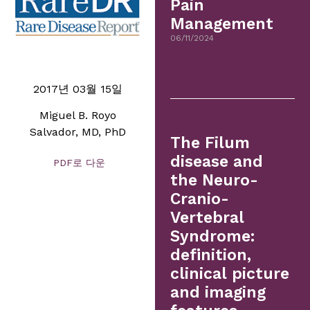
Pain
Management
06/11/2024
2017년 03월 15일
Miguel B. Royo
Salvador, MD, PhD
The Filum
disease and
PDF로 다운
the Neuro-
Cranio-
Vertebral
Syndrome:
definition,
clinical picture
and imaging