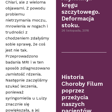
Chiari, ale z wieloma
kręgu
objawami. Z powodu
szczytowego.
problemu
Deformacja
nietrzymania moczu,
stoku.
mrowienia w nogach i
26 listopada, 2018
trudności z
chodzeniem zdałyśmy
sobie sprawę, że coś
jest nie tak.
Przeprowadzono
badania MRI i w ten
sposób zdiagnozowano
Jamistość rdzenia.
Historia
Następnie zaczęliśmy
Choroby Filum
szukać leczenia,
poprzez
ponieważ
przeżycia
syringomielia u Luizy
naszych
znacznie się
pacjentów
powiększała, a jej