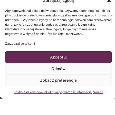
Zarządzaj zgodą
Aby zapewnić najlepsze doświadczenia, używamy technologii takich jak
pliki cookie do przechowywania i/lub uzyskiwania dostępu do informacji o
urządzeniu. Wyrażenie zgody na te technologie pozwoli nam przetwarzać
dane, takie jak zachowanie podczas przeglądania lub unikalne
identyfikatory na tej stronie. Brak zgody lub jej wycofanie może
negatywnie wpłynąć na niektóre funkcje i możliwości.
© Copyright Institut Chiari 2025
Zarządzaj serwisami
Instytut Chiari & Siringomielia & Escoliosis de Barcelona (ICSEB)
spełnia wymogi Rozporządzenia UE 2016/679 (RGPD).
Zawartość tej strony web jest nieoficjalnym tłumaczeniem
tekstu oryginalnego umieszczonego na stronie web po
Akceptuj
HISZPAŃSKU i jest jedynie uprzejmością Instytutu Chiari &
Siringomielia & Escoliosis de Barcelona i ma na celu ułatwienie
zrozumienia oryginalnego teksu osobie, która połączy się z tą
stroną.
Odmów
Zobacz preferencje
Skontaktuj się z nami
Polityka plików cookie
Polityka prywatności
Informacja prawna