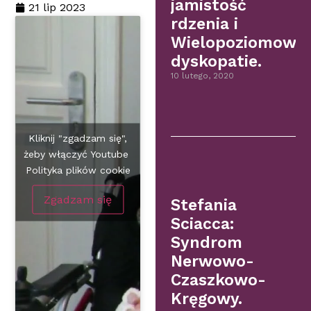
jamistość
21 lip 2023
rdzenia i
Wielopoziomowe
dyskopatie.
10 lutego, 2020
Kliknij "zgadzam się",
żeby włączyć Youtube
Polityka plików cookie
Zgadzam się
Stefania
Sciacca:
Syndrom
Nerwowo-
Czaszkowo-
Kręgowy.