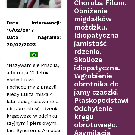
Choroba Filum.
Obniżenie
migdałków
Data interwencji:
móżdżku.
16/02/2017
Idiopatyczna
Data nagrania:
jamistość
20/02/2023
rdzenia.
Skolioza
“Nazywam się Priscila,
idiopatyczna.
a to moja 12-letnia
Wgłobienie
córka Luiza.
obrotnika do
Pochodzimy z Brazylii.
jamy czaszki.
Kiedy Luiza miała 4
Płaskopodstawie.
lata, zdiagnozowano u
Odchylenie
niej Jamistość rdzenia
kręgu
kręgowego w odcinku
szyjnym i piersiowym,
obrotowego.
bez Syndromu Arnolda
Asymilacja