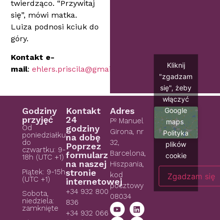
twierdząco. “Przywitaj
się”, mówi matka.
Luiza podnosi kciuk do
góry.
Kontakt e-
Kliknij
mail
:
ehlers.priscila@gmail.com
"zgadzam
się", żeby
włączyć
Google
Godziny
Kontakt
Adres
przyjęć
24
Pº Manuel
maps
Od
godziny
Girona, nr
Polityka
poniedziałku
na dobę
do
32,
plików
Poprzez
czwartku: 9-
Barcelona,
formularz
cookie
18h (UTC +1)
na naszej
Hiszpania,
Piątek: 9-15h
stronie
kod
Zgadzam się
(UTC +1)
internetowej
pocztowy
+34 932 800
Sobota,
08034
niedziela:
836
zamknięte
+34 932 066