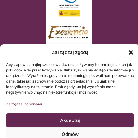
Zarządzaj zgodą
Aby zapewnić najlepsze doświadczenia, używamy technologii takich jak
pliki cookie do przechowywania i/lub uzyskiwania dostępu do informacji o
urządzeniu. Wyrażenie zgody na te technologie pozwoli nam przetwarzać
dane, takie jak zachowanie podczas przeglądania lub unikalne
identyfikatory na tej stronie. Brak zgody lub jej wycofanie może
negatywnie wpłynąć na niektóre funkcje i możliwości.
Zarządzaj serwisami
© Copyright Institut Chiari 2025
Instytut Chiari & Siringomielia & Escoliosis de Barcelona (ICSEB)
spełnia wymogi Rozporządzenia UE 2016/679 (RGPD).
Akceptuj
Zawartość tej strony web jest nieoficjalnym tłumaczeniem
tekstu oryginalnego umieszczonego na stronie web po
HISZPAŃSKU i jest jedynie uprzejmością Instytutu Chiari &
Siringomielia & Escoliosis de Barcelona i ma na celu ułatwienie
Odmów
zrozumienia oryginalnego teksu osobie, która połączy się z tą