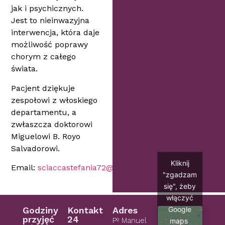
jak i psychicznych.
Jest to nieinwazyjna
interwencja, która daje
możliwość poprawy
chorym z całego
świata.
Pacjent dziękuje
zespołowi z włoskiego
departamentu, a
zwłaszcza doktorowi
Miguelowi B. Royo
Salvadorowi.
Kliknij
Email:
sciaccastefania72@gmail.com
"zgadzam
się", żeby
włączyć
Google
Godziny
Kontakt
Adres
przyjęć
24
Pº Manuel
maps