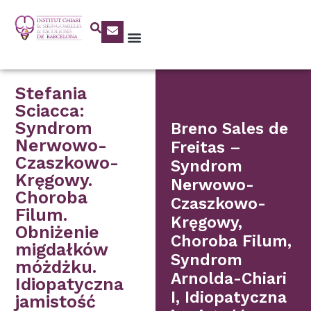
Stefania
Sciacca:
Syndrom
Breno Sales de
Nerwowo-
Freitas –
Czaszkowo-
Syndrom
Kręgowy.
Nerwowo-
Choroba
Czaszkowo-
Filum.
Kręgowy,
Obniżenie
Choroba Filum,
migdałków
Syndrom
móżdżku.
Arnolda-Chiari
Idiopatyczna
I, Idiopatyczna
jamistość