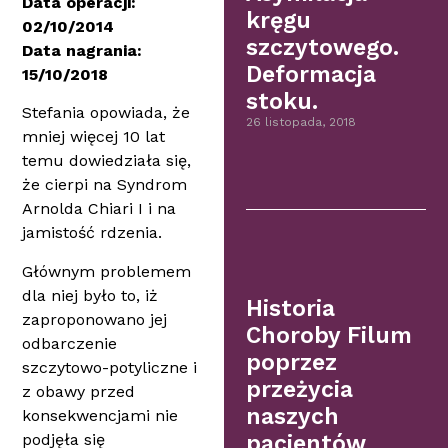
Data operacji:
kręgu
02/10/2014
szczytowego.
Data nagrania:
Deformacja
15/10/2018
stoku.
Stefania opowiada, że
26 listopada, 2018
mniej więcej 10 lat
temu dowiedziała się,
że cierpi na Syndrom
Arnolda Chiari I i na
jamistość rdzenia.
Głównym problemem
dla niej było to, iż
Historia
zaproponowano jej
Choroby Filum
odbarczenie
poprzez
szczytowo-potyliczne i
przeżycia
z obawy przed
naszych
konsekwencjami nie
podjęła się
pacjentów