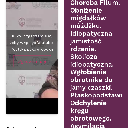
Choroba Filum.
Obniżenie
migdałków
móżdżku.
Idiopatyczna
Kliknij "zgadzam się",
jamistość
żeby włączyć Youtube
rdzenia.
Polityka plików cookie
Skolioza
Zgadzam się
idiopatyczna.
Wgłobienie
obrotnika do
jamy czaszki.
Płaskopodstawie.
Odchylenie
kręgu
obrotowego.
Asymilacja