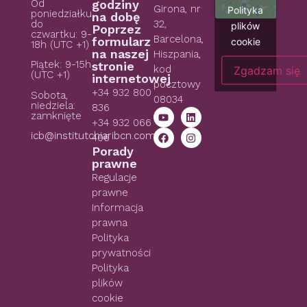
Od
godziny
Girona, nr
Polityka
poniedziałku
na dobę
do
32,
plików
Poprzez
czwartku: 9-
Barcelona,
formularz
cookie
18h (UTC +1)
na naszej
Hiszpania,
Piątek: 9-15h
stronie
kod
Zgadzam się
(UTC +1)
internetowej
pocztowy
+34 932 800
Sobota,
08034
niedziela:
836
zamknięte
+34 932 066
icb@institutchiaribcn.com
406
Porady
prawne
Regulacje
prawne
Informacja
prawna
Polityka
prywatności
Polityka
plików
cookie