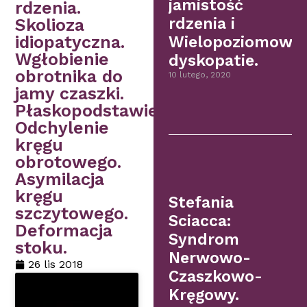
jamistość
rdzenia.
rdzenia i
Skolioza
idiopatyczna.
Wielopoziomowe
Wgłobienie
dyskopatie.
obrotnika do
10 lutego, 2020
jamy czaszki.
Płaskopodstawie.
Odchylenie
kręgu
obrotowego.
Asymilacja
kręgu
Stefania
szczytowego.
Sciacca:
Deformacja
Syndrom
stoku.
Nerwowo-
26 lis 2018
Czaszkowo-
Kręgowy.