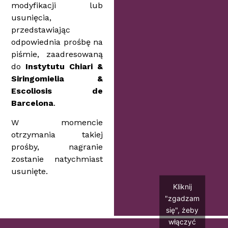
modyfikacji lub
usunięcia,
przedstawiając
odpowiednia prośbę na
piśmie, zaadresowaną
do
Instytutu Chiari &
Siringomielia &
Escoliosis de
Barcelona
.
W momencie
otrzymania takiej
prośby, nagranie
zostanie natychmiast
usunięte.
Kliknij
"zgadzam
się", żeby
włączyć