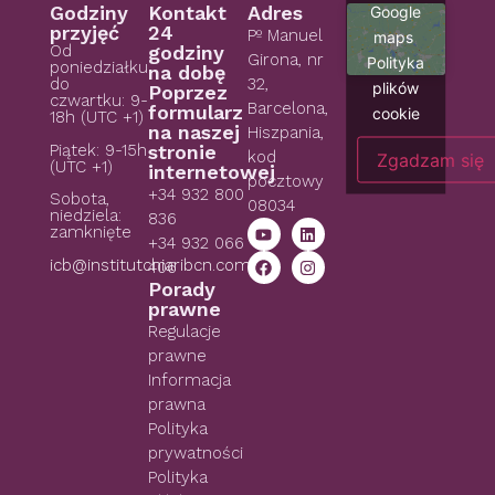
Google
Godziny
Kontakt
Adres
przyjęć
24
Pº Manuel
maps
Od
godziny
Girona, nr
Polityka
poniedziałku
na dobę
do
32,
plików
Poprzez
czwartku: 9-
Barcelona,
formularz
cookie
18h (UTC +1)
na naszej
Hiszpania,
Piątek: 9-15h
stronie
kod
Zgadzam się
(UTC +1)
internetowej
pocztowy
+34 932 800
Sobota,
08034
niedziela:
836
zamknięte
+34 932 066
icb@institutchiaribcn.com
406
Porady
prawne
Regulacje
prawne
Informacja
prawna
Polityka
prywatności
Polityka