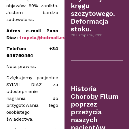
kręgu
objawów 99% zanikło.
Jestem bardzo
szczytowego.
zadowolona.
Deformacja
stoku.
Adres e-mail Pana
26 listopada, 2018
Díaz:
trapela@hotmail.es
Telefon: +34
649750454
Nota prawna.
Dziękujemy pacjentce
SYLVII DIAZ za
Historia
udostepnienie
Choroby Filum
nagrania do
poprzez
przygotowania tego
przeżycia
osobistego
naszych
świadectwa.
pacjentów