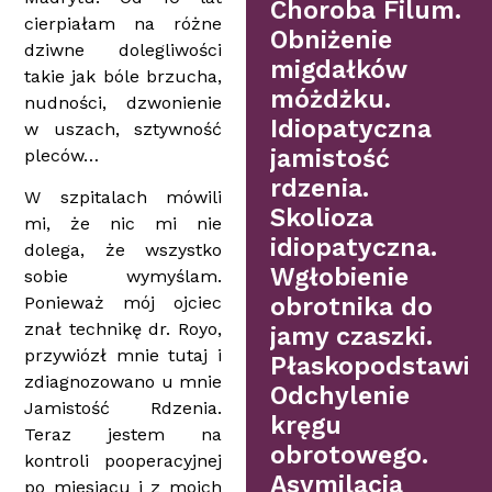
Choroba Filum.
cierpiałam na różne
Obniżenie
dziwne dolegliwości
migdałków
takie jak bóle brzucha,
móżdżku.
nudności, dzwonienie
Idiopatyczna
w uszach, sztywność
jamistość
pleców…
rdzenia.
W szpitalach mówili
Skolioza
mi, że nic mi nie
idiopatyczna.
dolega, że wszystko
Wgłobienie
sobie wymyślam.
Ponieważ mój ojciec
obrotnika do
znał technikę dr. Royo,
jamy czaszki.
przywiózł mnie tutaj i
Płaskopodstawie.
zdiagnozowano u mnie
Odchylenie
Jamistość Rdzenia.
kręgu
Teraz jestem na
obrotowego.
kontroli pooperacyjnej
Asymilacja
po miesiącu i z moich