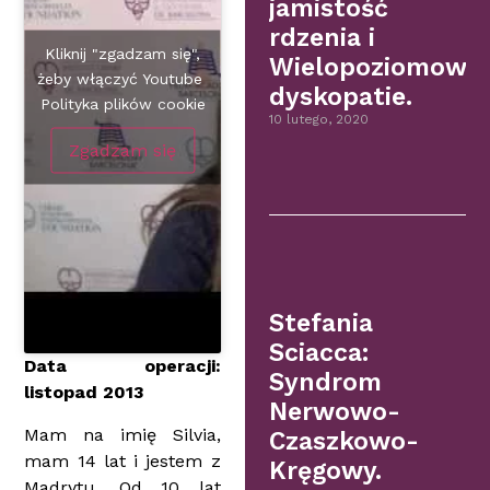
jamistość
rdzenia i
Kliknij "zgadzam się",
Wielopoziomowe
żeby włączyć Youtube
dyskopatie.
Polityka plików cookie
10 lutego, 2020
Zgadzam się
Stefania
Sciacca:
Data operacji:
Syndrom
listopad 2013
Nerwowo-
Mam na imię Silvia,
Czaszkowo-
mam 14 lat i jestem z
Kręgowy.
Madrytu. Od 10 lat