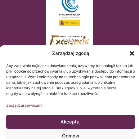
Zarządzaj zgodą
Aby zapewnić najlepsze doświadczenia, używamy technologii takich jak
pliki cookie do przechowywania i/lub uzyskiwania dostępu do informacji o
urządzeniu. Wyrażenie zgody na te technologie pozwoli nam przetwarzać
dane, takie jak zachowanie podczas przeglądania lub unikalne
identyfikatory na tej stronie. Brak zgody lub jej wycofanie może
negatywnie wpłynąć na niektóre funkcje i możliwości.
Zarządzaj serwisami
Akceptuj
© Copyright Institut Chiari 2025
Instytut Chiari & Siringomielia & Escoliosis de Barcelona (ICSEB)
spełnia wymogi Rozporządzenia UE 2016/679 (RGPD).
Zawartość tej strony web jest nieoficjalnym tłumaczeniem
Odmów
tekstu oryginalnego umieszczonego na stronie web po