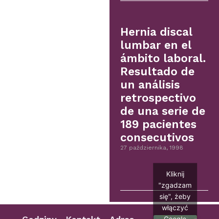
Hernia discal
lumbar en el
ámbito laboral.
Resultado de
un análisis
retrospectivo
de una serie de
189 pacientes
consecutivos
27 października, 1998
Kliknij
"zgadzam
się", żeby
włączyć
Google