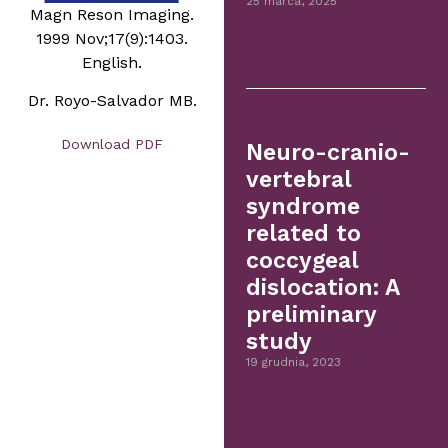
25 marca, 2025
Magn Reson Imaging.
1999 Nov;17(9):1403.
English.
Dr. Royo-Salvador MB.
Download PDF
Neuro-cranio-
vertebral
syndrome
related to
coccygeal
dislocation: A
preliminary
study
19 grudnia, 2023