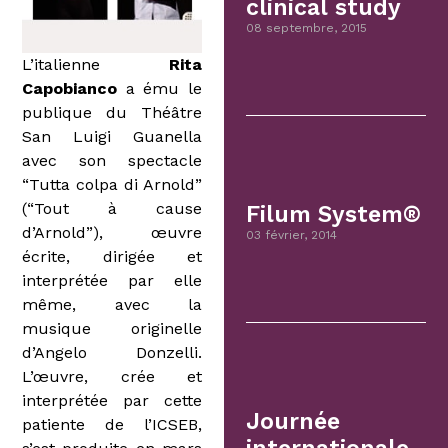
clinical study
08 septembre, 2015
L’italienne
Rita
Capobianco
a ému le
publique du Théâtre
San Luigi Guanella
avec son spectacle
“Tutta colpa di Arnold”
(“Tout à cause
Filum System®
d’Arnold”), œuvre
03 février, 2014
écrite, dirigée et
interprétée par elle
même, avec la
musique originelle
d’Angelo Donzelli.
L’œuvre, crée et
interprétée par cette
Journée
patiente de l’ICSEB,