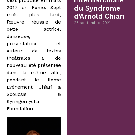
internationale
s’est produite en mars
du Syndrome
2017 en Rome. Sept
mois plus tard,
d’Arnold Chiari
l’œuvre réussie de
28 septembre, 2021
cette actrice,
danseuse,
présentatrice et
auteur de textes
théâtrales a de
nouveau été présentée
dans la même ville,
pendant le IIème
Evénement Chiari &
Scoliosis &
Syringomyelia
Foundation.