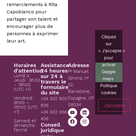
remerciements à Rita
Capobianco pour
partager son talent et
encourager plus de
personnes à exprimer
Cliquez
leur art.
sur
« J’accepte »
pour
activer
Horaires
Assistance
Adresse
d'attention
24 heures
Pº Manuel
Google
Lundi a
sur 24 à
Girona, nº
maps
Jeudi : 9h00
travers le
– 18h00
32,
Politique
formulaire
(UTC +1)
Barcelone,
du site
cookies
Espagne, CP
Vendredi :
+34 932 800
9h00 –
08034
J’accepte
836
15h00 (UTC
+1)
+34 932 066
406
Samedi et
Conseil
dimanche :
juridique
fermé