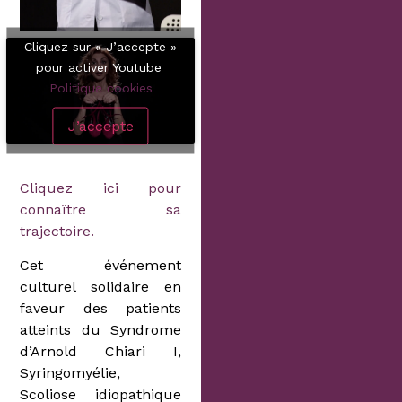
Cliquez sur « J’accepte »
pour activer Youtube
Politique cookies
J’accepte
Cliquez ici pour
connaître sa
trajectoire.
Cet événement
culturel solidaire en
faveur des patients
atteints du Syndrome
d’Arnold Chiari I,
Syringomyélie,
Scoliose idiopathique