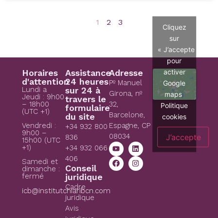
1
2
3
Cliquez
sur
« J’accepte »
pour
activer
Horaires
Assistance
Adresse
d'attention
24 heures
Pº Manuel
Google
Lundi a
sur 24 à
Girona, nº
maps
Jeudi : 9h00
travers le
– 18h00
32,
Politique
formulaire
(UTC +1)
Barcelone,
du site
cookies
Espagne, CP
Vendredi :
+34 932 800
9h00 –
08034
J’accepte
836
15h00 (UTC
+1)
+34 932 066
406
Samedi et
Conseil
dimanche :
juridique
fermé
Cadre
icb@institutchiaribcn.com
juridique
Avis