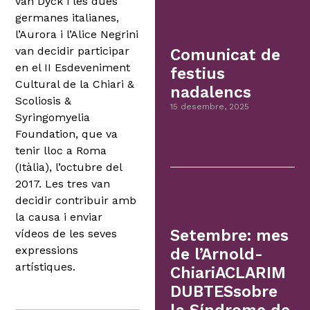
van Dyck i les dues
germanes italianes,
l’Aurora i l’Alice Negrini
van decidir participar
Comunicat de
en el II Esdeveniment
festius
Cultural de la Chiari &
nadalencs
Scoliosis &
15 desembre, 2025
Syringomyelia
Foundation, que va
tenir lloc a Roma
(Itàlia), l’octubre del
2017. Les tres van
decidir contribuir amb
la causa i enviar
Setembre: mes
vídeos de les seves
expressions
de l’Arnold-
artístiques.
ChiariACLARIM
DUBTESsobre