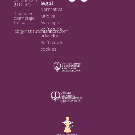
de 9 a 15 h
legal
(UTC +1)
Normativa
Dissabte i
jurídica
diumenge:
tancat
Avís legal
Política de
icb@institutchiaribcn.com
privacitat
Política de
cookies