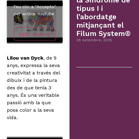
la Síndrome de
Feu clic a "Accepto"
tipus I i
per activar Youtube
l’abordatge
Política de cookies
mitjançant el
Filum System®
Estic d'acord
28 setembre, 2025
Lilou van Dyck
, de 9
anys, expressa la seva
creativitat a través del
dibuix i de la pintura
des de que tenia 3
anys. És una veritable
passió amb la que
posa color a la seva
vida.