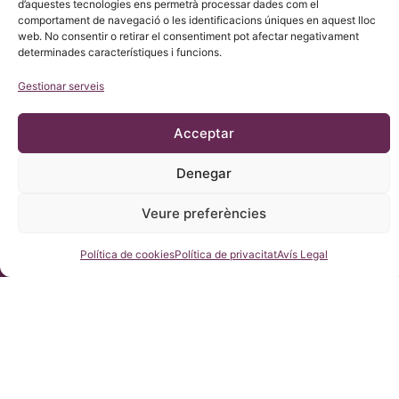
d’aquestes tecnologies ens permetrà processar dades com el
comportament de navegació o les identificacions úniques en aquest lloc
web. No consentir o retirar el consentiment pot afectar negativament
determinades característiques i funcions.
© Copyright Institut Chiari 2025
Gestionar serveis
L’Institut Chiari & Siringomielia & Escoliosis de Barcelona (ICSEB)
compleix amb el que s’estableix en el Reglament UE 2016/679
(RGPD).
Acceptar
El contingut d’aquesta web és una traducció no oficial del text
original de la web en CASTELLÀ, per cortesia de l’Institut Chiari
& Siringomielia & Escoliosis de Barcelona amb el propòsit de
facilitar la seva comprensió a qualsevol que desitgi accedir a la
Denegar
web.
Veure preferències
Consulteu-nos
Política de cookies
Política de privacitat
Avís Legal