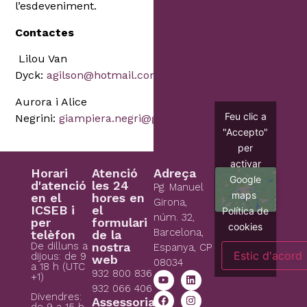
l’esdeveniment.
Contactes
Lilou Van
Dyck:
agilson@hotmail.com
Aurora i Alice
Feu clic a
Negrini:
giampiera.negri@gmail.com
"Accepto"
per
activar
Horari
Atenció
Adreça
Google
d'atenció
les 24
Pg. Manuel
maps
en el
hores en
Girona,
ICSEB i
el
Política de
núm. 32,
per
formulari
cookies
Barcelona,
telèfon
de la
De dilluns a
nostra
Espanya, CP
Estic d'acord
dijous: de 9
web
08034
a 18 h (UTC
932 800 836
+1)
932 066 406
Divendres:
Assessoria