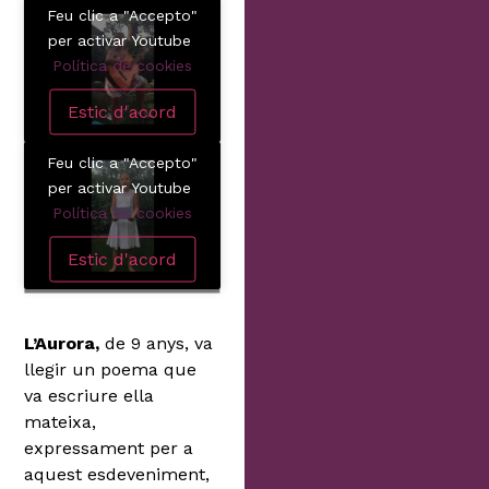
Feu clic a "Accepto"
per activar Youtube
Política de cookies
Estic d'acord
Feu clic a "Accepto"
per activar Youtube
Política de cookies
Estic d'acord
L’Aurora,
de 9 anys, va
llegir un poema que
va escriure ella
mateixa,
expressament per a
aquest esdeveniment,