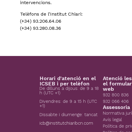
intervencions.
Telèfons de l’Institut Chiari:
(+34) 93.206.64.06
(+34) 93.280.08.36
Horari d'atenció en el
Atenció le
ICSEB i per telèfon
el formular
De dilluns a dijous: de 9 a 18
web
h (UTC +1)
932 800 836
932 066 406
Divendres: de 9 a 15 h (UTC
+1)
Assessoria 
Normativa jur
Dissabte i diumenge: tancat
Avís legal
icb@institutchiaribcn.com
Política de pri