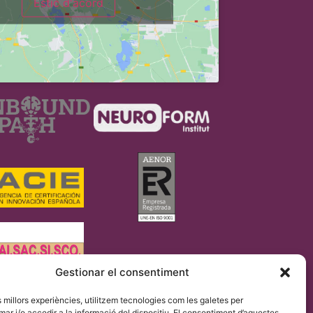
Estic d'acord
Gestionar el consentiment
es millors experiències, utilitzem tecnologies com les galetes per
eglament UE 2016/679 (RGPD).
 i/o accedir a la informació del dispositiu. El consentiment d’aquestes