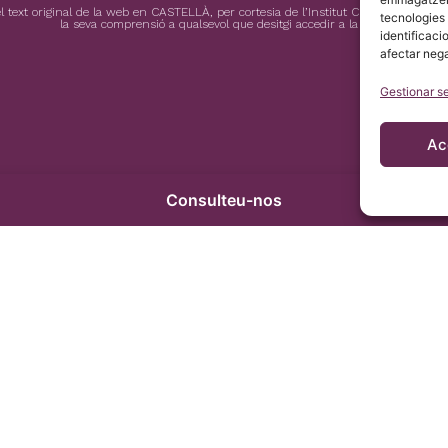
 text original de la web en CASTELLÀ, per cortesia de l’Institut Chiari & Siringomi
tecnologies
la seva comprensió a qualsevol que desitgi accedir a la web.
identificaci
afectar neg
Gestionar s
Ac
Consulteu-nos