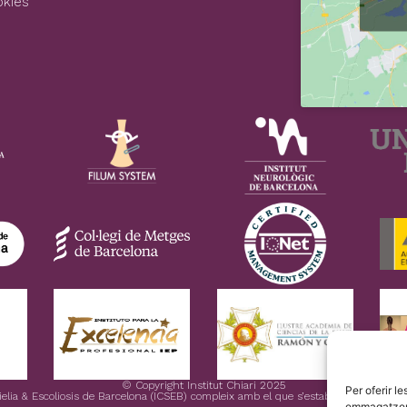
okies
© Copyright Institut Chiari 2025
Per oferir l
mielia & Escoliosis de Barcelona (ICSEB) compleix amb el que s’estableix en el R
emmagatzemar