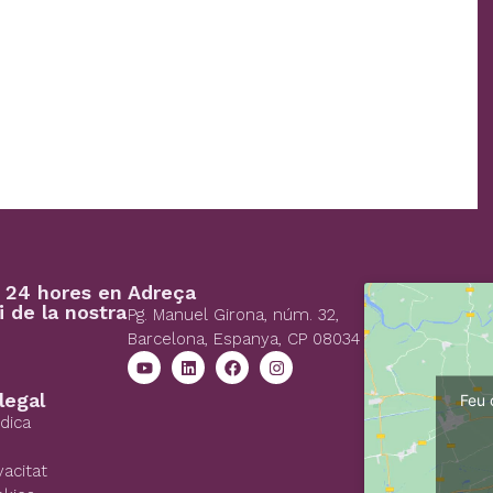
s 24 hores en
Adreça
i de la nostra
Pg. Manuel Girona, núm. 32,
Barcelona, Espanya, CP 08034
legal
Feu 
ídica
vacitat