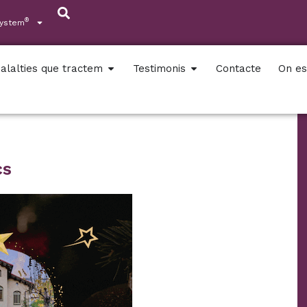
®
System
alalties que tractem
Testimonis
Contacte
On e
cs