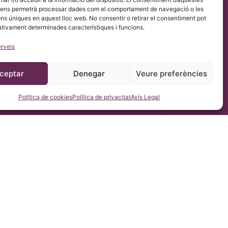
elia & Escoliosis de Barcelona amb el propòsit de facilitar
 ens permetrà processar dades com el comportament de navegació o les
ons úniques en aquest lloc web. No consentir o retirar el consentiment pot
ativament determinades característiques i funcions.
erveis
ceptar
Denegar
Veure preferències
Política de cookies
Política de privacitat
Avís Legal