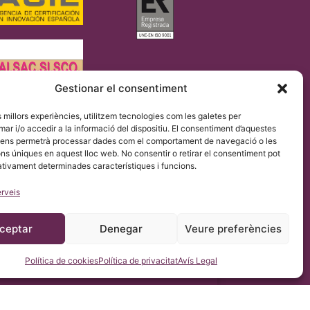
Gestionar el consentiment
es millors experiències, utilitzem tecnologies com les galetes per
eglament UE 2016/679 (RGPD).
 i/o accedir a la informació del dispositiu. El consentiment d’aquestes
elia & Escoliosis de Barcelona amb el propòsit de facilitar
 ens permetrà processar dades com el comportament de navegació o les
ons úniques en aquest lloc web. No consentir o retirar el consentiment pot
ativament determinades característiques i funcions.
erveis
ceptar
Denegar
Veure preferències
Política de cookies
Política de privacitat
Avís Legal