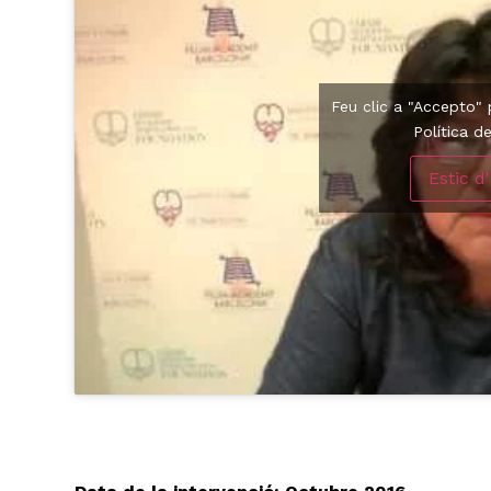
Feu clic a "Accepto"
Política d
Estic d