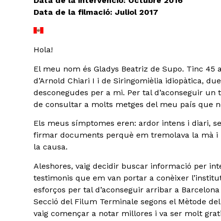
Data de la intervenció: Octubre 2016
Data de la filmació: Juliol 2017
Hola!
El meu nom és Gladys Beatriz de Supo. Tinc 45 a
d’Arnold Chiari I i de Siringomièlia idiopàtica, 
desconegudes per a mi. Per tal d’aconseguir un 
de consultar a molts metges del meu país que n
Els meus símptomes eren: ardor intens i diari, se
firmar documents perquè em tremolava la mà i pe
la causa.
Aleshores, vaig decidir buscar informació per inte
testimonis que em van portar a conèixer l’institu
esforços per tal d’aconseguir arribar a Barcelona
Secció del Filum Terminale segons el Mètode de
vaig començar a notar millores i va ser molt grat