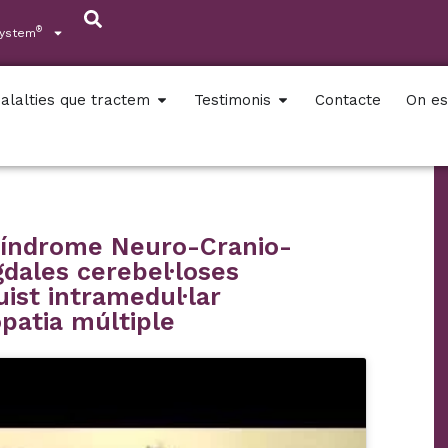
®
System
alalties que tractem
Testimonis
Contacte
On e
 Síndrome Neuro-Cranio-
dales cerebel·loses
uist intramedul·lar
opatia múltiple