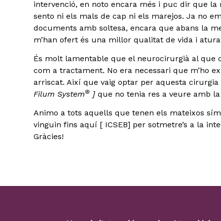
intervenció, en noto encara més i puc dir que la
sento ni els mals de cap ni els marejos. Ja no em
documents amb soltesa, encara que abans la me
m’han ofert és una millor qualitat de vida i aturar
És molt lamentable que el neurocirurgià al que 
com a tractament. No era necessari que m’ho ex
arriscat. Així que vaig optar per aquesta cirurgia
®
Filum System
]
que no tenia res a veure amb la
Animo a tots aquells que tenen els mateixos sí
vinguin fins aquí [ ICSEB] per sotmetre’s a la int
Gràcies!