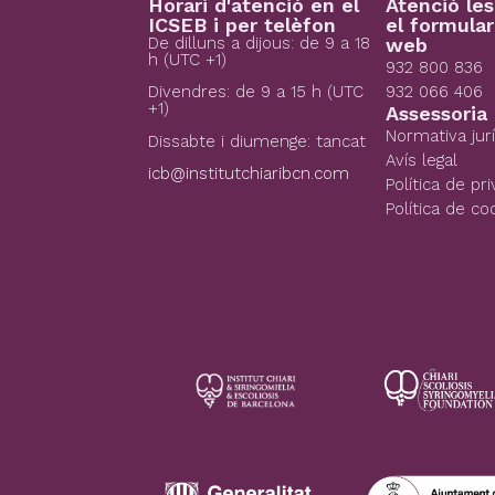
Horari d'atenció en el
Atenció le
ICSEB i per telèfon
el formular
De dilluns a dijous: de 9 a 18
web
h (UTC +1)
932 800 836
932 066 406
Divendres: de 9 a 15 h (UTC
+1)
Assessoria 
Normativa jur
Dissabte i diumenge: tancat
Avís legal
icb@institutchiaribcn.com
Política de pri
Política de co