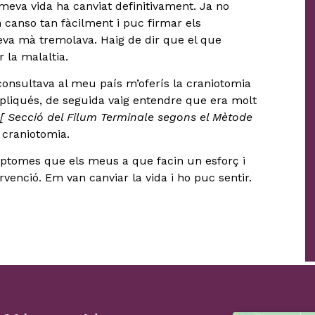
 meva vida ha canviat definitivament. Ja no
 canso tan fàcilment i puc firmar els
va mà tremolava. Haig de dir que el que
 la malaltia.
consultava al meu país m’oferís la craniotomia
pliqués, de seguida vaig entendre que era molt
[ Secció del Filum Terminale segons el Mètode
 craniotomia.
mptomes que els meus a que facin un esforç i
ervenció. Em van canviar la vida i ho puc sentir.