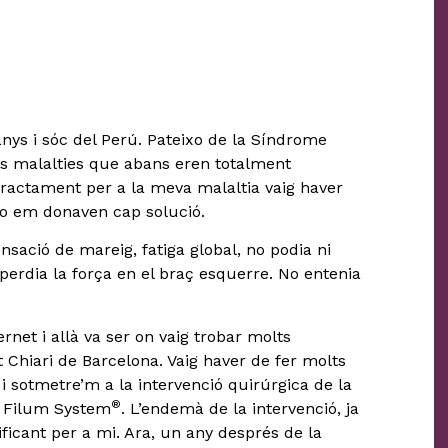
nys i sóc del Perú. Pateixo de la Síndrome
dues malalties que abans eren totalment
tractament per a la meva malaltia vaig haver
o em donaven cap solució.
nsació de mareig, fatiga global, no podia ni
rdia la força en el braç esquerre. No entenia
rnet i allà va ser on vaig trobar molts
t Chiari de Barcelona. Vaig haver de fer molts
 i sotmetre’m a la intervenció quirúrgica de la
®
l Filum System
. L’endemà de la intervenció, ja
ificant per a mi. Ara, un any després de la