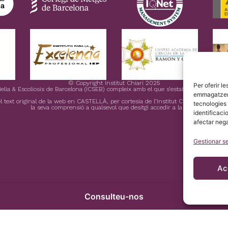
© Copyright Institut Chiari 2025
Per oferir l
mielia & Escoliosis de Barcelona (ICSEB) compleix amb el que s’estableix en el R
emmagatzemar
 text original de la web en CASTELLÀ, per cortesia de l’Institut Chiari & Siringomi
tecnologies
la seva comprensió a qualsevol que desitgi accedir a la web.
identificaci
afectar neg
Gestionar s
Ac
Consulteu-nos