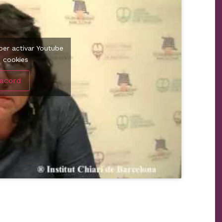
 per activar Youtube
e cookies
'acord