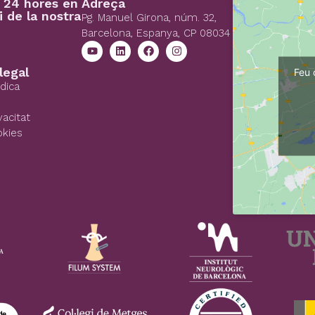
s 24 hores en
Adreça
i de la nostra
Pg. Manuel Girona, núm. 32,
Barcelona, Espanya, CP 08034
legal
Feu 
ídica
vacitat
okies