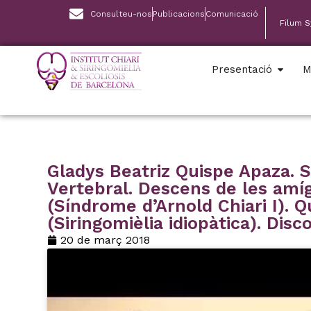
Consulteu-nos
Publicacions
Comunicació
Filum 
Presentació
M
Gladys Beatriz Quispe Apaza.
Vertebral. Descens de les amíg
(Síndrome d’Arnold Chiari I). Q
(Siringomièlia idiopàtica). Disc
20 de març 2018