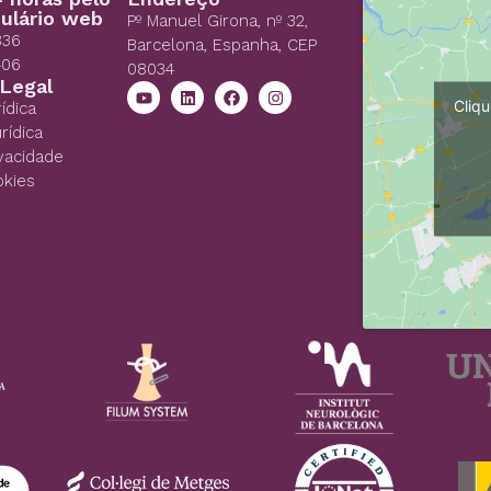
ulário web
Pº Manuel Girona, nº 32,
836
Barcelona, Espanha, CEP
406
08034
 Legal
Cliqu
ídica
rídica
ivacidade
okies