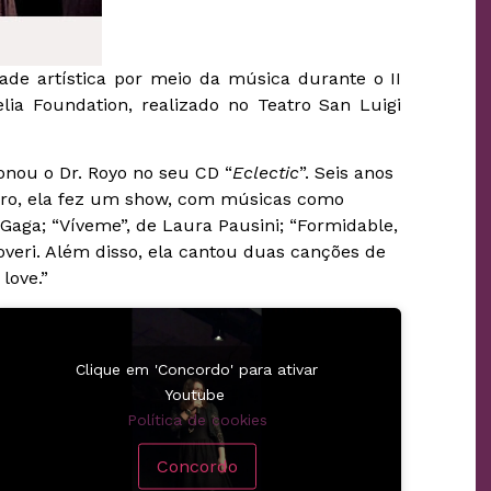
de artística por meio da música durante o II
elia Foundation, realizado no Teatro San Luigi
onou o Dr. Royo no seu CD “
Eclectic
”. Seis anos
uro, ela fez um show, com músicas como
y Gaga; “Víveme”, de Laura Pausini; “Formidable,
overi. Além disso, ela cantou duas canções de
love.”
Clique em 'Concordo' para ativar
Youtube
Política de cookies
Concordo