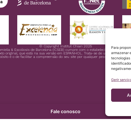
© Copyright Institut Chiari 2025
Para propor
ngomielia & Escoliosis de Barcelona (ICSEB) cumpre com o estabelecido no Regula
armazenar e
xto original, que está na sua versão em ESPANHOL. Trata-se de uma cortesia do Ins
pósito é o de facilitar a compreensão do seu site por qualquer pessoa que queira a
tecnologias
identificado
negativamen
Gerir serviç
A
Fale conosco