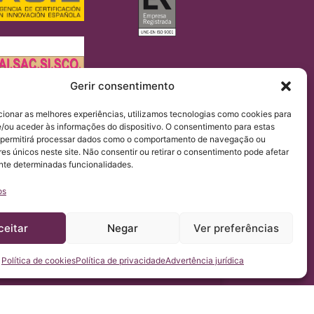
Gerir consentimento
cionar as melhores experiências, utilizamos tecnologias como cookies para
mento UE 2016/679 (RGPD).
/ou aceder às informações do dispositivo. O consentimento para estas
titut Chiari & Siringomielia & Escoliosis de Barcelona,
cessa-lo.
 permitirá processar dados como o comportamento de navegação ou
res únicos neste site. Não consentir ou retirar o consentimento pode afetar
te determinadas funcionalidades.
os
ceitar
Negar
Ver preferências
Política de cookies
Política de privacidade
Advertência jurídica