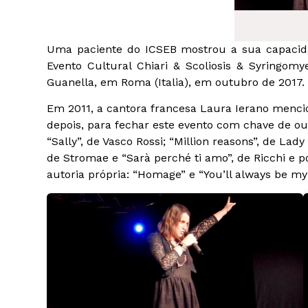
Uma paciente do ICSEB mostrou a sua capacida
Evento Cultural Chiari & Scoliosis & Syringomy
Guanella, em Roma (Italia), em outubro de 2017.
Em 2011, a cantora francesa Laura Ierano menci
depois, para fechar este evento com chave de o
“Sally”, de Vasco Rossi; “Million reasons”, de Lad
de Stromae e “Sarà perché ti amo”, de Ricchi e p
autoria própria: “Homage” e “You’ll always be my 