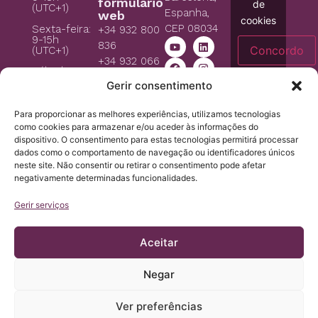
formulário
de
(UTC+1)
Espanha,
web
cookies
CEP 08034
Sexta-feira:
+34 932 800
9-15h
836
Concordo
(UTC+1)
+34 932 066
Sábado e
406
domingo:
Gerir consentimento
Assessoria
fechado
Legal
icb@institutchiaribcn.com
Para proporcionar as melhores experiências, utilizamos tecnologias
Normativa
como cookies para armazenar e/ou aceder às informações do
Jurídica
dispositivo. O consentimento para estas tecnologias permitirá processar
Advertência
dados como o comportamento de navegação ou identificadores únicos
jurídica
neste site. Não consentir ou retirar o consentimento pode afetar
negativamente determinadas funcionalidades.
Política de
privacidade
Gerir serviços
Política de
cookies
Aceitar
Negar
Ver preferências