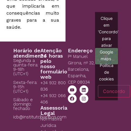
que implicaria em
consequências muito
Clique
graves para a sua
em
saúde.
'Concordo'
para
ativar
Horário de
Atenção
Endereço
Google
atendimento
24 horas
Pº Manuel
maps
Segunda a
pelo
Girona, nº 32,
quinta-feira:
Política
nosso
9-18h
Barcelona,
formulário
de
(UTC+1)
Espanha,
web
cookies
CEP 08034
Sexta-feira:
+34 932 800
9-15h
836
Concordo
(UTC+1)
+34 932 066
Sábado e
406
domingo:
Assessoria
fechado
Legal
icb@institutchiaribcn.com
Normativa
Jurídica