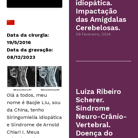
idiopática.
Impactação
das Amígdalas
Cerebelosas.
Data da cirurgia:
09 Fevereiro, 2024
19/5/2016
Data da gravação:
08/12/2023
Luiza Ribeiro
Olá a todos, meu
Scherer.
nome é Baojie Liu, sou
Síndrome
da China, tenho
Neuro-Crânio-
Siringomielia idiopática
Vertebral.
e Síndrome de Arnold
Doença do
Chiari I. Meus