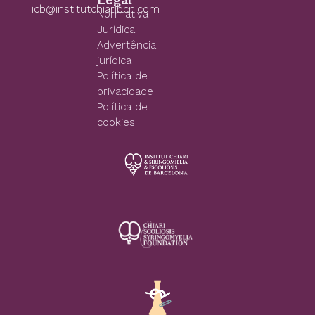
icb@institutchiaribcn.com
Normativa
Jurídica
Advertência
jurídica
Política de
privacidade
Política de
cookies