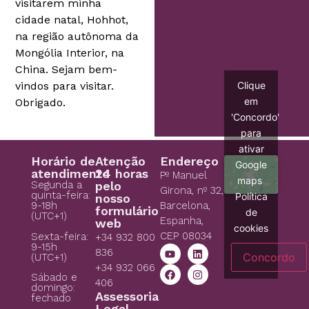
visitarem minha
cidade natal, Hohhot,
na região autônoma da
Mongólia Interior, na
China. Sejam bem-
vindos para visitar.
Clique
em
Obrigado.
'Concordo'
para
ativar
Horário de
Atenção
Endereço
Google
atendimento
24 horas
Pº Manuel
maps
Segunda a
pelo
Girona, nº 32,
quinta-feira:
Política
nosso
9-18h
Barcelona,
formulário
de
(UTC+1)
Espanha,
web
cookies
CEP 08034
Sexta-feira:
+34 932 800
9-15h
836
Concordo
(UTC+1)
+34 932 066
Sábado e
406
domingo:
Assessoria
fechado
Legal