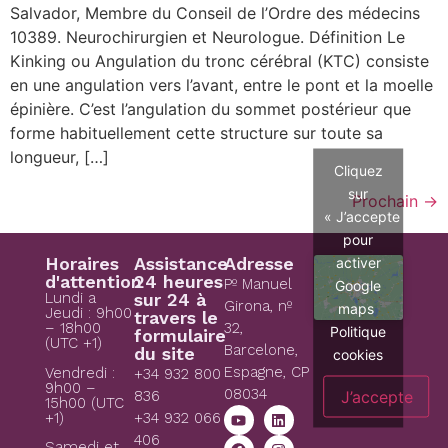
Salvador, Membre du Conseil de l’Ordre des médecins
10389. Neurochirurgien et Neurologue. Définition Le
Kinking ou Angulation du tronc cérébral (KTC) consiste
en une angulation vers l’avant, entre le pont et la moelle
épinière. C’est l’angulation du sommet postérieur que
forme habituellement cette structure sur toute sa
longueur, […]
Cliquez
sur
Prochain
→
« J’accepte »
pour
activer
Horaires
Assistance
Adresse
d'attention
24 heures
Pº Manuel
Google
Lundi a
sur 24 à
Girona, nº
maps
Jeudi : 9h00
travers le
– 18h00
32,
Politique
formulaire
(UTC +1)
Barcelone,
du site
cookies
Espagne, CP
Vendredi :
+34 932 800
9h00 –
08034
J’accepte
836
15h00 (UTC
+1)
+34 932 066
406
Samedi et