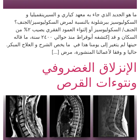
ما هو الجديد الذي جاء به معهد كياري و السيرينقميليا و
السكوليوسيز ببرشلونة بالنسبة لمرض السكوليوسيز/الجنف؟
الجنف/ السكوليوسيز أو إلتواء العمود الفقري يصيب ٢% من
السكان و قد إكتشفه أبوقراط منذ حوالي ٢٤٠٠ سنة، ما قاله
حينها لم يتغير إلى يومنا هذا في ما يخص الشرح و العلاج المبكر.
حاليا و وفقا لأعمالنا المنشورة، مرض […]
الإنزلاق الغضروفي
ونتوءات القرص