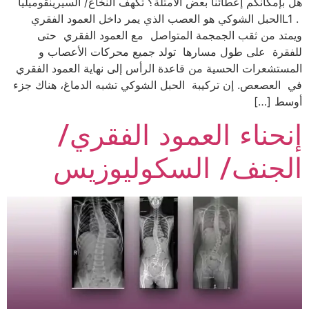
هل بإمكانكم إعطائنا بعض الأمثلة؟ تكهف النخاع/ السيرينقوميليا
. L1الحبل الشوكي هو العصب الذي يمر داخل العمود الفقري
ويمتد من ثقب الجمجمة المتواصل مع العمود الفقري حتى
للفقرة على طول مسارها تولد جميع محركات الأعصاب و
المستشعرات الحسية من قاعدة الرأس إلى نهاية العمود الفقري
في العصعص. إن تركيبة الحبل الشوكي تشبه الدماغ، هناك جزء
أوسط […]
إنحناء العمود الفقري/
الجنف/ السكوليوزيس