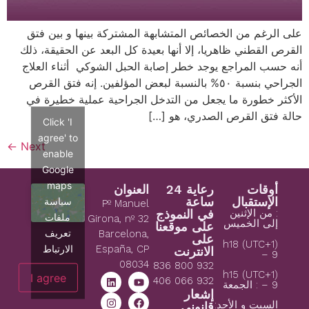
على الرغم من الخصائص المتشابهة المشتركة بينها و بين فتق
القرص القطني ظاهريا، إلا أنها بعيدة كل البعد عن الحقيقة، ذلك
أنه حسب المراجع يوجد خطر إصابة الحبل الشوكي أثناء العلاج
الجراحي بنسبة ٥٠% بالنسبة لبعض المؤلفين. إنه فتق القرص
الأكثر خطورة ما يجعل من التدخل الجراحية عملية خطيرة في
حالة فتق القرص الصدري، هو […]
Click 'I
agree' to
←
Next
enable
Google
maps
أوقات
رعاية 24
العنوان
الإستقبال
ساعة
سياسة
Pº Manuel
: من الإثنين
في النموذج
ملفات
Girona, nº 32
إلى الخميس
على موقعنا
تعريف
Barcelona,
على
(1+UTC) h18
الارتباط
España, CP
الانترنت
– 9
08034
932 800 836
(1+UTC) h15
I agree
932 066 406
– 9 : الجمعة
إشعار
السبت و الأحد:
قانوني