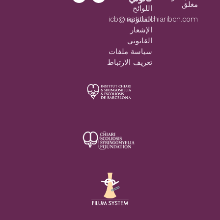
مغلق
اللوائح
icb@institutchiaribcn.com
القانونية
الإشعار
القانوني
سياسة ملفات
تعريف الارتباط