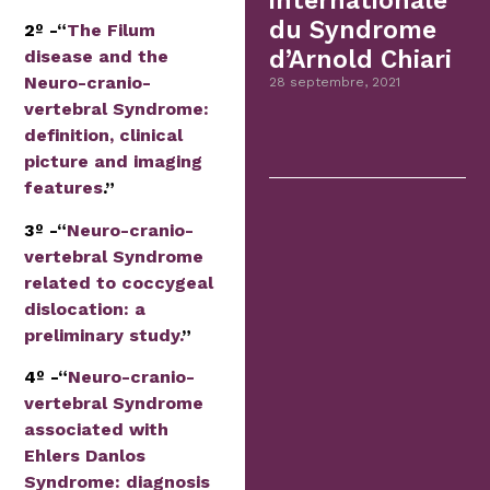
internationale
du Syndrome
2º -“
The Filum
d’Arnold Chiari
disease and the
Neuro-cranio-
28 septembre, 2021
vertebral Syndrome:
definition, clinical
picture and imaging
features
.”
3º -“
Neuro-cranio-
vertebral Syndrome
related to coccygeal
dislocation: a
preliminary study.
”
4º -“
Neuro-cranio-
vertebral Syndrome
associated with
Ehlers Danlos
Syndrome: diagnosis