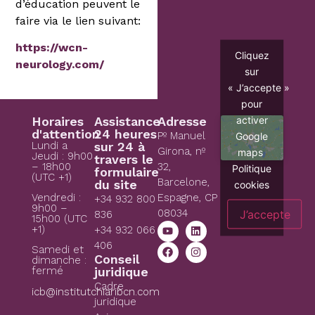
d’éducation peuvent le
faire via le lien suivant:
https://wcn-
Cliquez
neurology.com/
sur
« J’accepte »
pour
activer
Horaires
Assistance
Adresse
d'attention
24 heures
Pº Manuel
Google
Lundi a
sur 24 à
Girona, nº
maps
Jeudi : 9h00
travers le
– 18h00
32,
Politique
formulaire
(UTC +1)
Barcelone,
du site
cookies
Espagne, CP
Vendredi :
+34 932 800
9h00 –
08034
J’accepte
836
15h00 (UTC
+1)
+34 932 066
406
Samedi et
Conseil
dimanche :
juridique
fermé
Cadre
icb@institutchiaribcn.com
juridique