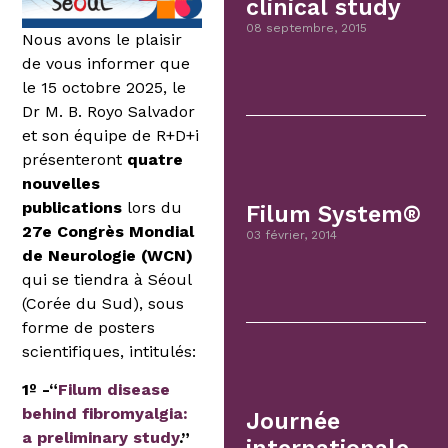
clinical study
08 septembre, 2015
Nous avons le plaisir
de vous informer que
le 15 octobre 2025, le
Dr M. B. Royo Salvador
et son équipe de R+D+i
présenteront
quatre
nouvelles
publications
lors du
Filum System®
27e Congrès Mondial
03 février, 2014
de Neurologie (WCN)
qui se tiendra à Séoul
(Corée du Sud), sous
forme de posters
scientifiques, intitulés:
1º -“
Filum disease
behind fibromyalgia:
Journée
a preliminary study
.”