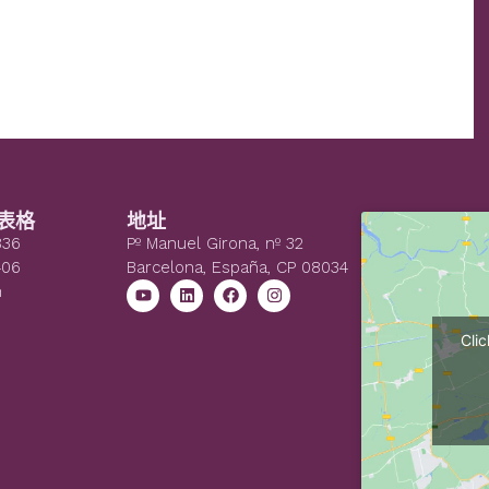
表格
地址
836
Pº Manuel Girona, nº 32
406
Barcelona, España, CP 08034
n
Cli