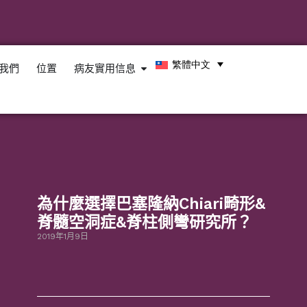
繁體中文
我們
位置
病友實用信息
為什麼選擇巴塞隆納Chiari畸形&
脊髓空洞症&脊柱側彎研究所？
2019年1月9日