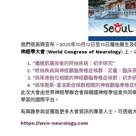
我們很高興宣布，2025年10月12日至15日羅佑醫
神經學大會
(
World Congress of Neurology
) 上
“
纖維肌痛背後的終絲疾病：初步研究
”
“
終絲疾病與神經顱腦脊椎症候群：定義、臨床
“
與尾骨脫位相關的神經顱腦脊椎症候群：初步
“
與埃勒斯-當洛斯症候群相關的神經顱腦脊椎症
此次大會由世界神經學聯合會與韓國神經學協會共同
學習的國際平台。
有興趣參與並獲取更多大會資訊的專業人士，可透過
https://wcn-neurology.com