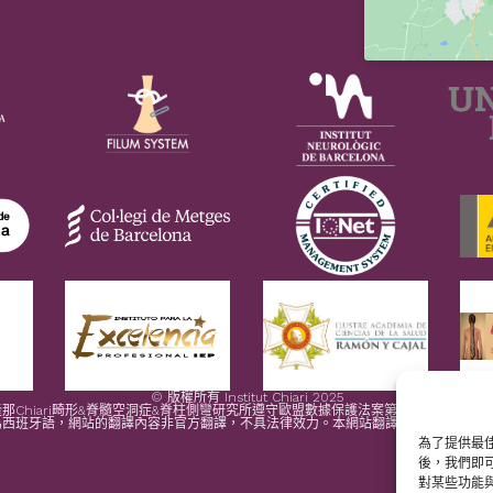
© 版權所有 Institut Chiari 2025
那Chiari畸形&脊髓空洞症&脊柱側彎研究所遵守歐盟數據保護法案第2016/679條（G
為西班牙語，網站的翻譯內容非官方翻譯，不具法律效力。本網站翻譯旨在幫助讀者理
為了提供最佳
後，我們即
對某些功能