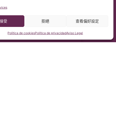
vices
接受
拒絕
查看偏好設定
Política de cookies
Política de privacidad
Aviso Legal