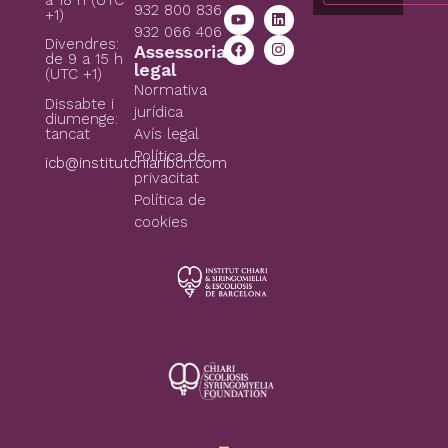
932 800 836
+1)
932 066 406
Divendres:
Assessoria
de 9 a 15 h
legal
(UTC +1)
Normativa
Dissabte i
jurídica
diumenge:
tancat
Avís legal
Política de
icb@institutchiaribcn.com
privacitat
Política de
cookies