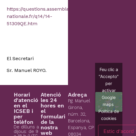
https://questions.assemblee-
nationale.fr/q14/14-
51309QE.htm
El Secretari
Feu clic a
Sr. Manuel ROYO.
"Accepto"
per
activar
Horari
Atenció
Adreça
Google
d'atenció
les 24
Pg. Manuel
maps
en el
hores en
Girona,
ICSEB i
el
Política de
núm. 32,
per
formulari
cookies
Barcelona,
telèfon
de la
De dilluns a
nostra
Espanya, CP
Estic d'acord
dijous: de 9
web
08034
a 18 h (UTC