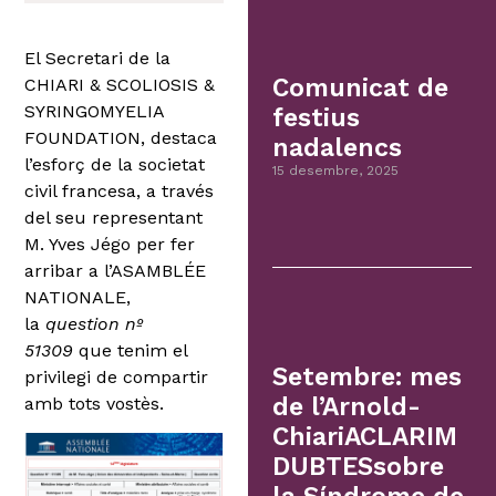
El Secretari de la
Comunicat de
CHIARI & SCOLIOSIS &
SYRINGOMYELIA
festius
FOUNDATION, destaca
nadalencs
l’esforç de la societat
15 desembre, 2025
civil francesa, a través
del seu representant
M. Yves Jégo per fer
arribar a l’ASAMBLÉE
NATIONALE,
la
question nº
51309
que tenim el
Setembre: mes
privilegi de compartir
de l’Arnold-
amb tots vostès.
ChiariACLARIM
DUBTESsobre