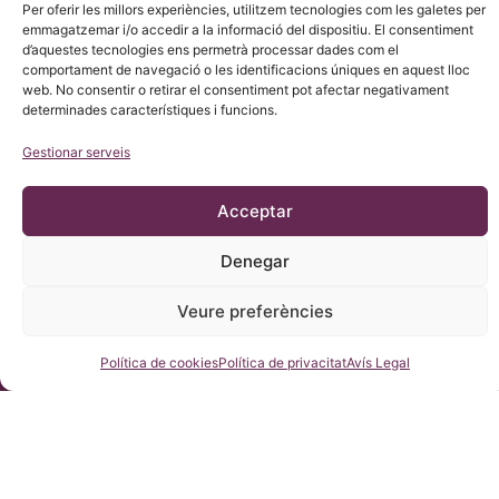
Per oferir les millors experiències, utilitzem tecnologies com les galetes per
emmagatzemar i/o accedir a la informació del dispositiu. El consentiment
d’aquestes tecnologies ens permetrà processar dades com el
comportament de navegació o les identificacions úniques en aquest lloc
web. No consentir o retirar el consentiment pot afectar negativament
determinades característiques i funcions.
Gestionar serveis
© Copyright Institut Chiari 2025
L’Institut Chiari & Siringomielia & Escoliosis de Barcelona (ICSEB)
compleix amb el que s’estableix en el Reglament UE 2016/679
(RGPD).
Acceptar
El contingut d’aquesta web és una traducció no oficial del text
original de la web en CASTELLÀ, per cortesia de l’Institut Chiari
& Siringomielia & Escoliosis de Barcelona amb el propòsit de
Denegar
facilitar la seva comprensió a qualsevol que desitgi accedir a la
web.
Veure preferències
Consulteu-nos
Política de cookies
Política de privacitat
Avís Legal