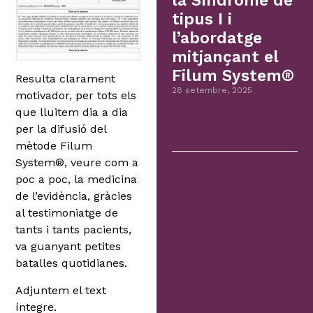
la Síndrome de
tipus I i
l’abordatge
mitjançant el
Filum System®
Resulta clarament
28 setembre, 2025
motivador, per tots els
que lluitem dia a dia
per la difusió del
mètode Filum
System®, veure com a
poc a poc, la medicina
de l’evidència, gràcies
al testimoniatge de
tants i tants pacients,
va guanyant petites
batalles quotidianes.
Adjuntem el text
íntegre.