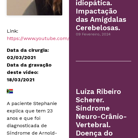
idiopática.
Impactação
das Amígdalas
Cerebelosas.
Link:
09 Fevereiro, 2024
https://www.youtube.com/embed/dC4sJZQMQ7s
Data da cirurgia:
02/03/2021
Data da gravação
deste vídeo:
18/03/2021
Luiza Ribeiro
Scherer.
A paciente Stephanie
Síndrome
explica que tem 23
Neuro-Crânio-
anos e que foi
Vertebral.
diagnosticada de
Doença do
Síndrome de Arnold-