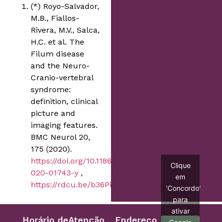
(*) Royo-Salvador,
M.B., Fiallos-
Rivera, M.V., Salca,
H.C. et al. The
Filum disease
and the Neuro-
Cranio-vertebral
syndrome:
definition, clinical
picture and
imaging features.
BMC Neurol 20,
175 (2020).
https://doi.org/10.1186/s12883-
Clique
020-01743-y
,
em
https://rdcu.be/b36Pi
'Concordo'
para
ativar
Horário de
Atenção
Endereço