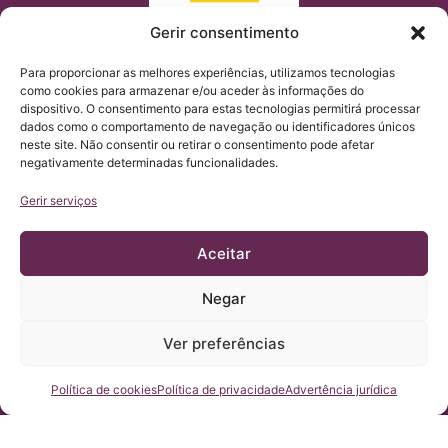
Gerir consentimento
Para proporcionar as melhores experiências, utilizamos tecnologias
como cookies para armazenar e/ou aceder às informações do
dispositivo. O consentimento para estas tecnologias permitirá processar
dados como o comportamento de navegação ou identificadores únicos
neste site. Não consentir ou retirar o consentimento pode afetar
negativamente determinadas funcionalidades.
Gerir serviços
Aceitar
Negar
© Copyright Institut Chiari 2025
O Institut Chiari & Siringomielia & Escoliosis de Barcelona
(ICSEB) cumpre com o estabelecido no Regulamento UE
Ver preferências
2016/679 (RGPD).
O conteúdo deste site é uma tradução não-oficial do texto
original, que está na sua versão em ESPANHOL. Trata-se de uma
cortesia do Institut Chiari & Siringomielia & Escoliosis de
Fale conosco
Política de cookies
Política de privacidade
Advertência jurídica
Barcelona, cujo propósito é o de facilitar a compreensão do seu
site por qualquer pessoa que queira acessa-lo.