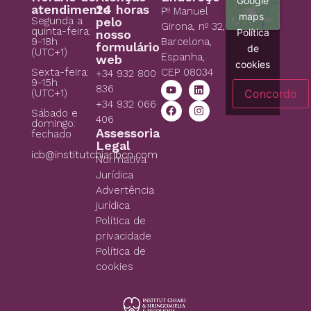
Google
atendimento
24 horas
Pº Manuel
maps
Segunda a
pelo
Girona, nº 32,
quinta-feira:
Política
nosso
9-18h
Barcelona,
formulário
de
(UTC+1)
Espanha,
web
cookies
CEP 08034
Sexta-feira:
+34 932 800
9-15h
836
Concordo
(UTC+1)
+34 932 066
Sábado e
406
domingo:
Assessoria
fechado
Legal
icb@institutchiaribcn.com
Normativa
Jurídica
Advertência
jurídica
Política de
privacidade
Política de
cookies