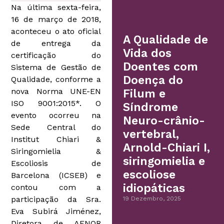
Na última sexta-feira,
16 de março de 2018,
aconteceu o ato oficial
A Qualidade de
de entrega da
Vida dos
certificação do
Doentes com
Sistema de Gestão de
Doença do
Qualidade, conforme a
nova Norma UNE-EN
Filum e
ISO 9001:2015*. O
Síndrome
evento ocorreu na
Neuro-crânio-
Sede Central do
vertebral,
Institut Chiari &
Arnold-Chiari I,
Siringomielia &
siringomielia e
Escoliosis de
escoliose
Barcelona (ICSEB) e
idiopáticas
contou com a
participação da Sra.
19 Dezembro, 2025
Eva Subirá Jiménez,
Diretora de AENOR