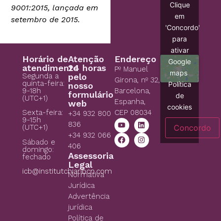
Clique
9001:2015, lançada em
em
setembro de 2015.
'Concordo'
para
ativar
Horário de
Atenção
Endereço
Google
atendimento
24 horas
Pº Manuel
maps
Segunda a
pelo
Girona, nº 32,
quinta-feira:
Política
nosso
9-18h
Barcelona,
formulário
de
(UTC+1)
Espanha,
web
cookies
CEP 08034
Sexta-feira:
+34 932 800
9-15h
836
Concordo
(UTC+1)
+34 932 066
Sábado e
406
domingo:
Assessoria
fechado
Legal
icb@institutchiaribcn.com
Normativa
Jurídica
Advertência
jurídica
Política de