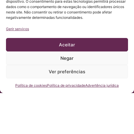
dispositivo. O consentimento para estas tecnologias permitirá processar
dados como o comportamento de navegação ou identificadores únicos
neste site. Não consentir ou retirar o consentimento pode afetar
negativamente determinadas funcionalidades.
Gerir serviços
Aceitar
Negar
© Copyright Institut Chiari 2025
O Institut Chiari & Siringomielia & Escoliosis de Barcelona
(ICSEB) cumpre com o estabelecido no Regulamento UE
Ver preferências
2016/679 (RGPD).
O conteúdo deste site é uma tradução não-oficial do texto
original, que está na sua versão em ESPANHOL. Trata-se de uma
cortesia do Institut Chiari & Siringomielia & Escoliosis de
Fale conosco
Política de cookies
Política de privacidade
Advertência jurídica
Barcelona, cujo propósito é o de facilitar a compreensão do seu
site por qualquer pessoa que queira acessa-lo.