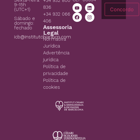
+34 932 800
9-15h
836
Concordo
(UTC+1)
+34 932 066
Sábado e
406
domingo:
Assessoria
fechado
Legal
icb@institutchiaribcn.com
Normativa
Jurídica
Advertência
jurídica
Política de
privacidade
Política de
cookies