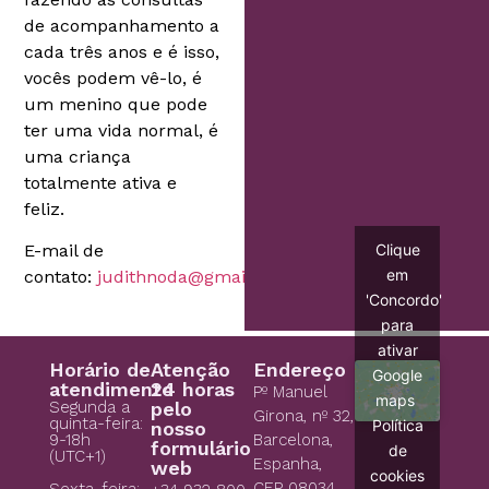
de acompanhamento a
cada três anos e é isso,
vocês podem vê-lo, é
um menino que pode
ter uma vida normal, é
uma criança
totalmente ativa e
feliz.
E-mail de
Clique
em
contato:
judithnoda@gmail.com
'Concordo'
para
ativar
Horário de
Atenção
Endereço
Google
atendimento
24 horas
Pº Manuel
maps
Segunda a
pelo
Girona, nº 32,
quinta-feira:
Política
nosso
9-18h
Barcelona,
formulário
de
(UTC+1)
Espanha,
web
cookies
CEP 08034
Sexta-feira: