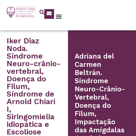
Iker Diaz
Noda.
Síndrome
Adriana del
Neuro-crânio-
Carmen
vertebral,
Beltrán.
Doença do
Síndrome
Filum,
Neuro-Crânio-
Síndrome de
Vertebral,
Arnold Chiari
Doença do
I,
Filum,
Siringomielia
Impactação
idiopática e
das Amígdalas
Escoliose