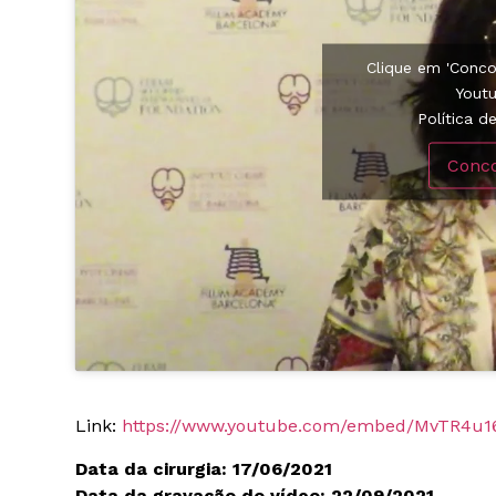
Clique em 'Conco
Yout
Política d
Conc
Link:
https://www.youtube.com/embed/MvTR4u1
Data da cirurgia: 17/06/2021
Data da gravação do vídeo: 22/09/2021