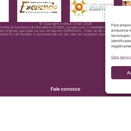
© Copyright Institut Chiari 2025
Para propor
ngomielia & Escoliosis de Barcelona (ICSEB) cumpre com o estabelecido no Regula
armazenar e
xto original, que está na sua versão em ESPANHOL. Trata-se de uma cortesia do Ins
pósito é o de facilitar a compreensão do seu site por qualquer pessoa que queira a
tecnologias
identificado
negativamen
Gerir serviç
A
Fale conosco