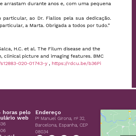
 se arrastam durante anos e, com uma pequena
 particular, ao Dr. Fiallos pela sua dedicação.
rticular, a Marta. Obrigada a todos por tudo.”
 Salca, H.C. et al. The Filum disease and the
, clinical picture and imaging features. BMC
86/s12883-020-01743-y
,
https://rdcu.be/b36Pi
 horas pelo
Endereço
ulário web
Pº Manuel Girona, nº 32,
836
Barcelona, Espanha, CEP
406
08034