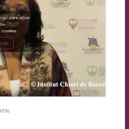
rdo' para ativar
ube
e cookies
ordo
6T2c