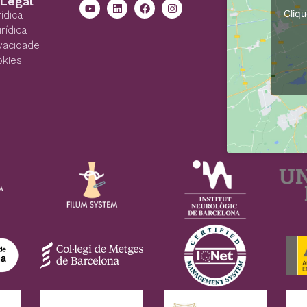
 Legal
Cliqu
ídica
rídica
ivacidade
okies