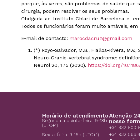
porque, às vezes, são problemas de saúde que
cirurgia, podem resolver os seus problemas.
Obrigada ao Instituto Chiari de Barcelona e, em
Todos os funcionários foram muito amáveis, em pa
E-mail de contacto:
marocdacruz@gmail.com
(*) Royo-Salvador, M.B., Fiallos-Rivera, M.V.,
Neuro-Cranio-vertebral syndrome: definition
Neurol 20, 175 (2020).
https://doi.org/10.11
Horário de atendimento
Atenção 24
Segunda a quinta-feira: 9-18h
nosso form
(UTC+1)
+34 932 800 
+34 932 066 
Sexta-feira: 9-15h (UTC+1)