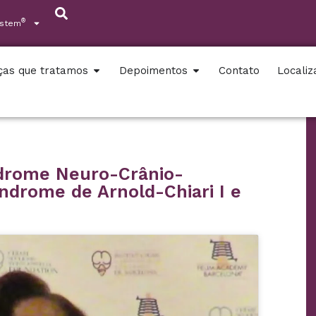
®
ystem
ças que tratamos
Depoimentos
Contato
Locali
ndrome Neuro-Crânio-
ndrome de Arnold-Chiari I e