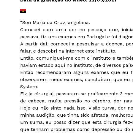
“Sou Maria da Cruz, angolana.
Comecei com uma dor no pescoço que, inicia
passava, fiz uns exames em Portugal e foi diagnos
A partir daí, comecei a pesquisar a doença, 
falar, e descobri na internet este instituto.
Então, comuniquei-me com o Instituto e também
haviam estado aqui no instituto, de diversos país
Então recomendaram alguns exames que eu fiz.
observarem meus exames, concluíram que eu po
System.
Fiz [a cirurgia], passaram-se praticamente 3 m
de cabeça, muita pressão no cérebro, dor nas 
Hoje eu não sinto nada isso. Visão turva, dor 
minha audição, que tinha sido afetada, melhoro
Em suma, eu posso dizer que esta cirurgia fe
que tenham problemas como depressão ou do si