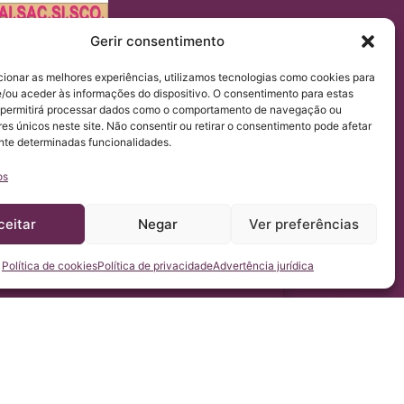
Gerir consentimento
cionar as melhores experiências, utilizamos tecnologias como cookies para
mento UE 2016/679 (RGPD).
/ou aceder às informações do dispositivo. O consentimento para estas
titut Chiari & Siringomielia & Escoliosis de Barcelona,
cessa-lo.
 permitirá processar dados como o comportamento de navegação ou
res únicos neste site. Não consentir ou retirar o consentimento pode afetar
te determinadas funcionalidades.
os
ceitar
Negar
Ver preferências
Política de cookies
Política de privacidade
Advertência jurídica