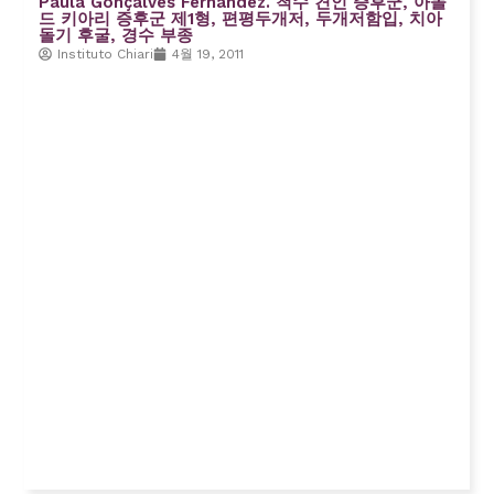
Paula Gonçalves Fernández. 척수 견인 증후군, 아놀
드 키아리 증후군 제1형, 편평두개저, 두개저함입, 치아
돌기 후굴, 경수 부종
Instituto Chiari
4월 19, 2011