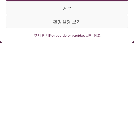
agree' to
거부
enable
Google
진료 시간
24시간 문
주소
환경설정 보기
월요일～목요
의 사이트
maps
Pº Manuel
일: 9시～18시
내의 신청
쿠키 정
Girona, nº 32
서
연락처
쿠키 정책
Política de privacidad
법적 경고
(한국 시간: 16
책
Barcelona,
+34 932 800
시～25시)
España, CP
836
I agree
금요일: 9시～
08034
+34 932 066
15시
406
(한국 시간: 16
법률 컨설
시～22시)
팅
토요일 및 일
법적 규제
요일: 휴진
법적 경고
icb@institutchiaribcn.com
쿠키 정책