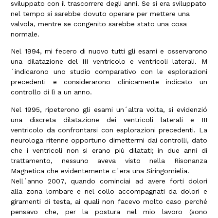
sviluppato con il trascorrere degli anni. Se si era sviluppato
nel tempo si sarebbe dovuto operare per mettere una
valvola, mentre se congenito sarebbe stato una cosa
normale.
Nel 1994, mi fecero di nuovo tutti gli esami e osservarono
una dilatazione del III ventricolo e ventricoli laterali. M
´indicarono uno studio comparativo con le esplorazioni
precedenti e considerarono clinicamente indicato un
controllo di lì a un anno.
Nel 1995, ripeterono gli esami un´altra volta, si evidenzió
una discreta dilatazione dei ventricoli laterali e III
ventricolo da confrontarsi con esplorazioni precedenti. La
neurologa ritenne opportuno dimettermi dai controlli, dato
che i ventricoli non si erano più dilatati; in due anni di
trattamento, nessuno aveva visto nella Risonanza
Magnetica che evidentemente c´era una Siringomielia.
Nell´anno 2007, quando cominciai ad avere forti dolori
alla zona lombare e nel collo accompagnati da dolori e
giramenti di testa, ai quali non facevo molto caso perché
pensavo che, per la postura nel mio lavoro (sono