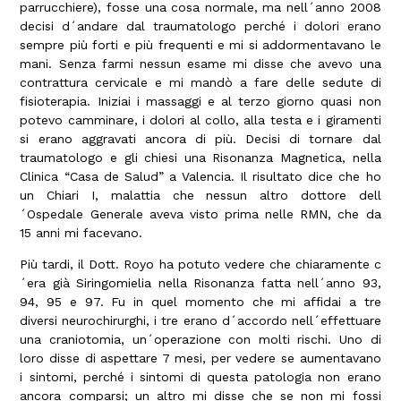
parrucchiere), fosse una cosa normale, ma nell´anno 2008
decisi d´andare dal traumatologo perché i dolori erano
sempre più forti e più frequenti e mi si addormentavano le
mani. Senza farmi nessun esame mi disse che avevo una
contrattura cervicale e mi mandò a fare delle sedute di
fisioterapia. Iniziai i massaggi e al terzo giorno quasi non
potevo camminare, i dolori al collo, alla testa e i giramenti
si erano aggravati ancora di più. Decisi di tornare dal
traumatologo e gli chiesi una Risonanza Magnetica, nella
Clinica “Casa de Salud” a Valencia. Il risultato dice che ho
un Chiari I, malattia che nessun altro dottore dell
´Ospedale Generale aveva visto prima nelle RMN, che da
15 anni mi facevano.
Più tardi, il Dott. Royo ha potuto vedere che chiaramente c
´era già Siringomielia nella Risonanza fatta nell´anno 93,
94, 95 e 97. Fu in quel momento che mi affidai a tre
diversi neurochirurghi, i tre erano d´accordo nell´effettuare
una craniotomia, un´operazione con molti rischi. Uno di
loro disse di aspettare 7 mesi, per vedere se aumentavano
i sintomi, perché i sintomi di questa patologia non erano
ancora comparsi; un altro mi disse che se non mi fossi