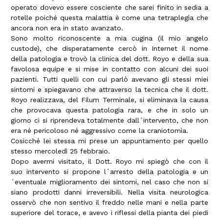
operato dovevo essere cosciente che sarei finito in sedia a
rotelle poiché questa malattia è come una tetraplegìa che
ancora non era in stato avanzato.
Sono molto riconoscente a mia cugina (il mio angelo
custode), che disperatamente cercò in Internet il nome
della patologia e trovò la clinica del dott. Royo e della sua
favolosa equipe e si mise in contatto con alcuni dei suoi
pazienti. Tutti quelli con cui parlò avevano gli stessi miei
sintomi e spiegavano che attraverso la tecnica che il dott.
Royo realizzava, del Filum Terminale, si eliminava la causa
che provocava questa patologia rara, e che in solo un
giorno ci si riprendeva totalmente dall´intervento, che non
era né pericoloso né aggressivo come la craniotomìa.
Cosicché lei stessa mi prese un appuntamento per quello
stesso mercoledì 25 febbraio.
Dopo avermi visitato, il Dott. Royo mi spiegò che con il
suo intervento si propone l´arresto della patologia e un
´eventuale miglioramento dei sintomi, nel caso che non si
siano prodotti danni irreversibili. Nella visita neurologica
osservò che non sentivo il freddo nelle mani e nella parte
superiore del torace, e avevo i riflessi della pianta dei piedi