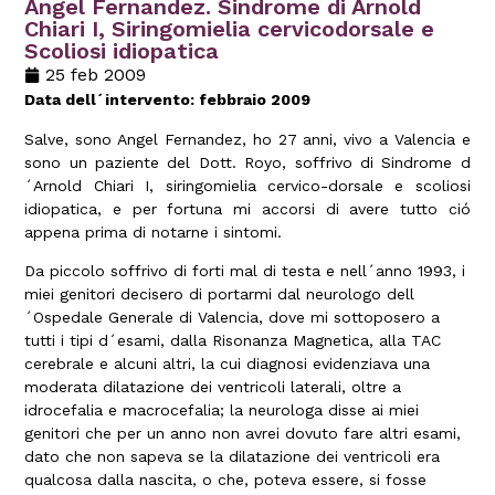
Angel Fernandez. Sindrome di Arnold
Chiari I, Siringomielia cervicodorsale e
Scoliosi idiopatica
25 feb 2009
Data dell´intervento: febbraio 2009
Salve, sono Angel Fernandez, ho 27 anni, vivo a Valencia e
sono un paziente del Dott. Royo, soffrivo di Sindrome d
´Arnold Chiari I, siringomielia cervico-dorsale e scoliosi
idiopatica, e per fortuna mi accorsi di avere tutto ció
appena prima di notarne i sintomi.
Da piccolo soffrivo di forti mal di testa e nell´anno 1993, i
miei genitori decisero di portarmi dal neurologo dell
´Ospedale Generale di Valencia, dove mi sottoposero a
tutti i tipi d´esami, dalla Risonanza Magnetica, alla TAC
cerebrale e alcuni altri, la cui diagnosi evidenziava una
moderata dilatazione dei ventricoli laterali, oltre a
idrocefalia e macrocefalia; la neurologa disse ai miei
genitori che per un anno non avrei dovuto fare altri esami,
dato che non sapeva se la dilatazione dei ventricoli era
qualcosa dalla nascita, o che, poteva essere, si fosse