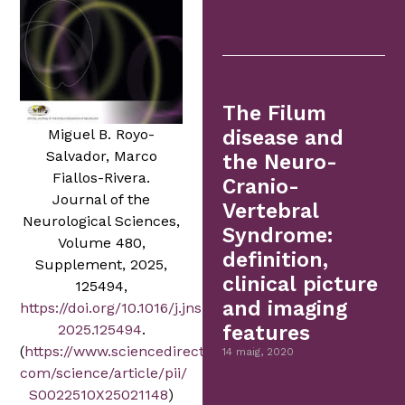
The Filum
Miguel B. Royo-
disease and
Salvador, Marco
the Neuro-
Fiallos-Rivera.
Cranio-
Journal of the
Vertebral
Neurological Sciences,
Syndrome:
Volume 480,
definition,
Supplement, 2025,
clinical picture
125494,
and imaging
https://doi.org/10.1016/j.jns.
2025.125494
.
features
(
https://www.sciencedirect.
14 maig, 2020
com/science/article/pii/
S0022510X25021148
)