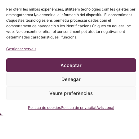
Per oferir les millors experiències, utilitzem tecnologies com les galetes per
emmagatzemar i/o accedir a la informació del dispositiu. El consentiment
d’aquestes tecnologies ens permetrà processar dades com el
comportament de navegació o les identificacions úniques en aquest lloc
web. No consentir o retirar el consentiment pot afectar negativament
determinades característiques i funcions.
Gestionar serveis
© Copyright Institut Chiari 2025
L’Institut Chiari & Siringomielia & Escoliosis de Barcelona (ICSEB)
compleix amb el que s’estableix en el Reglament UE 2016/679
Acceptar
(RGPD).
El contingut d’aquesta web és una traducció no oficial del text
original de la web en CASTELLÀ, per cortesia de l’Institut Chiari
Denegar
& Siringomielia & Escoliosis de Barcelona amb el propòsit de
facilitar la seva comprensió a qualsevol que desitgi accedir a la
web.
Veure preferències
Consulteu-nos
Política de cookies
Política de privacitat
Avís Legal