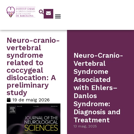
Neuro-cranio-
vertebral
syndrome
Neuro-Cranio-
related to
Vertebral
coccygeal
Syndrome
dislocation: A
Associated
preliminary
with Ehlers–
study
Danlos
19 de maig 2026
Syndrome:
Diagnosis and
Treatment
13 maig, 2025