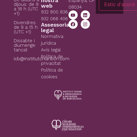
nostra
Espanya, CP
Estic d'acord
dijous: de 9
web
08034
a 18 h (UTC
932 800 836
+1)
932 066 406
Divendres:
Assessoria
de 9 a 15 h
legal
(UTC +1)
Normativa
Dissabte i
jurídica
diumenge:
tancat
Avís legal
Política de
icb@institutchiaribcn.com
privacitat
Política de
cookies