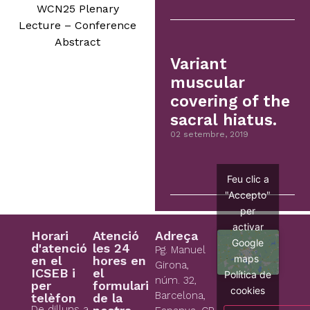
WCN25 Plenary
Lecture – Conference
Abstract
Variant
muscular
covering of the
sacral hiatus.
02 setembre, 2019
Feu clic a
"Accepto"
per
activar
Horari
Atenció
Adreça
Google
d'atenció
les 24
Pg. Manuel
maps
en el
hores en
Girona,
ICSEB i
el
Política de
núm. 32,
per
formulari
cookies
Barcelona,
telèfon
de la
De dilluns a