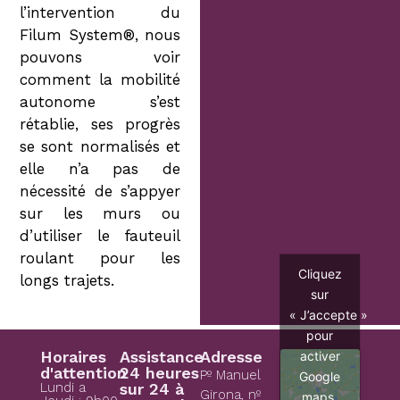
l’intervention du
Filum System®, nous
pouvons voir
comment la mobilité
autonome s’est
rétablie, ses progrès
se sont normalisés et
elle n’a pas de
nécessité de s’appyer
sur les murs ou
d’utiliser le fauteuil
roulant pour les
Cliquez
longs trajets.
sur
« J’accepte »
pour
activer
Horaires
Assistance
Adresse
d'attention
24 heures
Pº Manuel
Google
Lundi a
sur 24 à
Girona, nº
maps