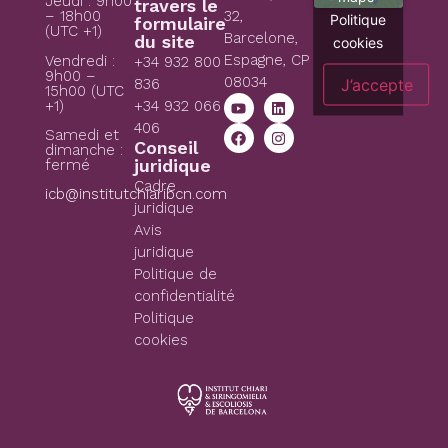
Jeudi : 9h00
travers le
– 18h00
32,
Politique
formulaire
(UTC +1)
Barcelone,
du site
cookies
Espagne, CP
Vendredi :
+34 932 800
9h00 –
08034
J’accepte
836
15h00 (UTC
+1)
+34 932 066
406
Samedi et
Conseil
dimanche :
juridique
fermé
Cadre
icb@institutchiaribcn.com
juridique
Avis
juridique
Politique de
confidentialité
Politique
cookies