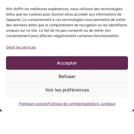
Afin d’offrir les meilleures expériences, nous utilisons des technologies
telles que les cookies pour stocker et/ou accéder aux informations de
l’appareil. Le consentement à ces technologies nous permettra de traiter
des données telles que le comportement de navigation ou les identifiants
uniques sur ce site. Le fait de ne pas consentir ou de retirer son
consentement peut affecter négativement certaines fonctionnalités.
Gérer les services
Accepter
Refuser
© Copyright Institut Chiari 2025
L’Institut Chiari & Siringomielia & Escoliosis de Barcelona (ICSEB)
se conforme aux dispositions du Règlement UE 2016/679
Voir les préférences
(RGPD).
Le contenu de ce site Web est une traduction non officielle du
texte original en ESPAGNOL, par courtoisie de l’Institut Chiari &
Siringomielia & Escoliosis de Barcelona afin de faciliter sa
Contactez-nous
Politique cookies
Politique de confidentialité
Avis Juridique
compréhension à toute personne souhaitant accéder au site
Web.