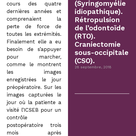
(Syringomyélie
cours des quatre
idiopathique).
dernières années et
comprenaient la
Rétropulsion
perte de force de
de l’odontoïde
toutes les extrémités.
(RTO).
Finalement elle a eu
Craniectomie
besoin de s’appuyer
sous-occipitale
pour marcher,
(CSO).
comme le montrent
28 septembre, 2018
les images
enregistrées le jour
préopératoire. Sur les
images capturées le
jour où la patiente a
visité l’ICSEB pour un
contrôle
postopératoire trois
mois après