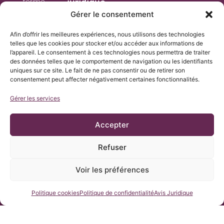
juridique
fermé
Cadre
Gérer le consentement
icb@institutchiaribcn.com
juridique
Avis
Afin d’offrir les meilleures expériences, nous utilisons des technologies
telles que les cookies pour stocker et/ou accéder aux informations de
juridique
l’appareil. Le consentement à ces technologies nous permettra de traiter
Politique de
des données telles que le comportement de navigation ou les identifiants
confidentialité
uniques sur ce site. Le fait de ne pas consentir ou de retirer son
Politique
consentement peut affecter négativement certaines fonctionnalités.
cookies
Gérer les services
Accepter
Refuser
Voir les préférences
Contactez-nous
Politique cookies
Politique de confidentialité
Avis Juridique