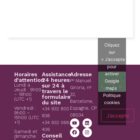
Cliquez
sur
« J’accepte »
pour
activer
Horaires
Assistance
Adresse
d'attention
24 heures
Pº Manuel
Google
Lundi a
sur 24 à
Girona, nº
maps
Jeudi : 9h00
travers le
– 18h00
32,
Politique
formulaire
(UTC +1)
Barcelone,
du site
cookies
Espagne, CP
Vendredi :
+34 932 800
9h00 –
08034
J’accepte
836
15h00 (UTC
+1)
+34 932 066
406
Samedi et
Conseil
dimanche :