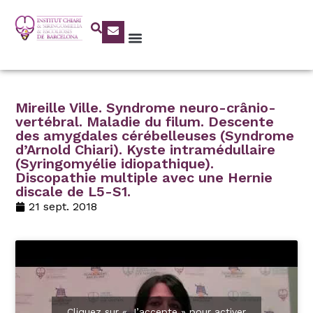
Mireille Ville. Syndrome neuro-crânio-
vertébral. Maladie du filum. Descente
des amygdales cérébelleuses (Syndrome
d’Arnold Chiari). Kyste intramédullaire
(Syringomyélie idiopathique).
Discopathie multiple avec une Hernie
discale de L5-S1.
21 sept. 2018
Cliquez sur « J’accepte » pour activer