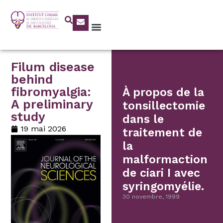
Filum disease
behind
fibromyalgia:
À propos de la
A preliminary
tonsillectomie
study
dans le
19 mai 2026
traitement de
la
malformaction
de ciari I avec
syringomyélie.
30 novembre, 1999