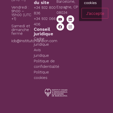
Barcelone,
du site
cookies
Espagne, CP
Vendredi :
+34 932 800
9h00 –
08034
J’accepte
836
15h00 (UTC
+1)
+34 932 066
406
Samedi et
Conseil
dimanche :
juridique
fermé
Cadre
icb@institutchiaribcn.com
juridique
Avis
juridique
Politique de
confidentialité
Politique
cookies