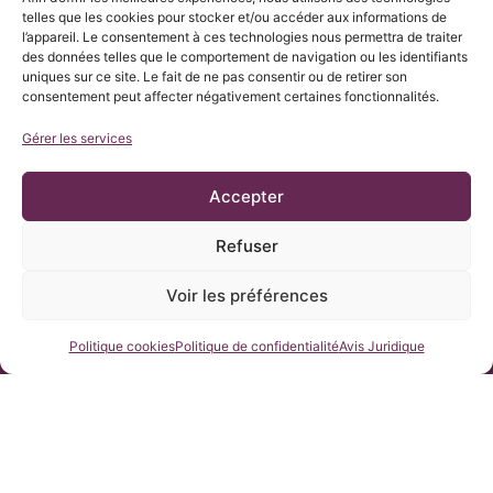
telles que les cookies pour stocker et/ou accéder aux informations de
l’appareil. Le consentement à ces technologies nous permettra de traiter
des données telles que le comportement de navigation ou les identifiants
uniques sur ce site. Le fait de ne pas consentir ou de retirer son
consentement peut affecter négativement certaines fonctionnalités.
Gérer les services
Accepter
Refuser
© Copyright Institut Chiari 2025
L’Institut Chiari & Siringomielia & Escoliosis de Barcelona (ICSEB)
se conforme aux dispositions du Règlement UE 2016/679
Voir les préférences
(RGPD).
Le contenu de ce site Web est une traduction non officielle du
texte original en ESPAGNOL, par courtoisie de l’Institut Chiari &
Siringomielia & Escoliosis de Barcelona afin de faciliter sa
Contactez-nous
Politique cookies
Politique de confidentialité
Avis Juridique
compréhension à toute personne souhaitant accéder au site
Web.