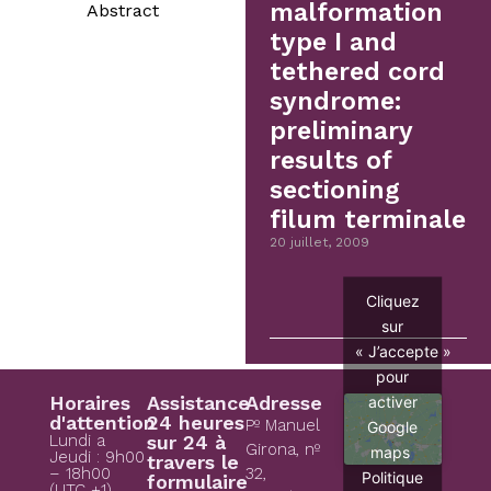
malformation
Abstract
type I and
tethered cord
syndrome:
preliminary
results of
sectioning
filum terminale
20 juillet, 2009
Cliquez
sur
« J’accepte »
pour
activer
Horaires
Assistance
Adresse
d'attention
24 heures
Pº Manuel
Google
Lundi a
sur 24 à
Girona, nº
maps
Jeudi : 9h00
travers le
– 18h00
32,
Politique
formulaire
(UTC +1)