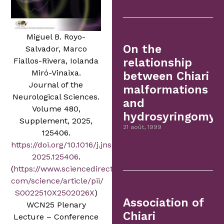
Miguel B. Royo-
On the
Salvador, Marco
Fiallos-Rivera, Iolanda
relationship
Miró-Vinaixa.
between Chiari
Journal of the
malformations
Neurological Sciences.
and
Volume 480,
hydrosyringomyel
Supplement, 2025,
21 août, 1999
125406.
https://doi.org/10.1016/j.jns.
2025.125406
.
(
https://www.sciencedirect.
com/science/article/pii/
S0022510X2502026X
)
Association of
WCN25 Plenary
Chiari
Lecture – Conference