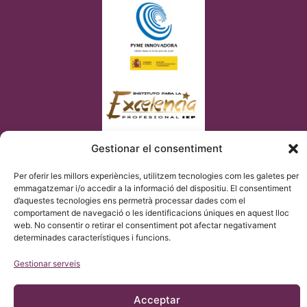
Gestionar el consentiment
Per oferir les millors experiències, utilitzem tecnologies com les galetes per
emmagatzemar i/o accedir a la informació del dispositiu. El consentiment
d’aquestes tecnologies ens permetrà processar dades com el
comportament de navegació o les identificacions úniques en aquest lloc
web. No consentir o retirar el consentiment pot afectar negativament
determinades característiques i funcions.
Gestionar serveis
© Copyright Institut Chiari 2025
L’Institut Chiari & Siringomielia & Escoliosis de Barcelona (ICSEB)
compleix amb el que s’estableix en el Reglament UE 2016/679
Acceptar
(RGPD).