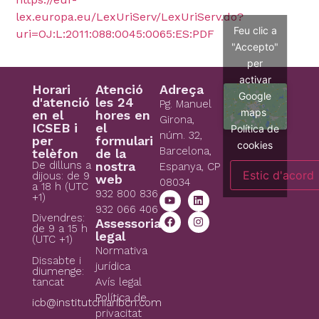
lex.europa.eu/LexUriServ/LexUriServ.do?
Feu clic a
uri=OJ:L:2011:088:0045:0065:ES:PDF
"Accepto"
per
activar
Horari
Atenció
Adreça
Google
d'atenció
les 24
Pg. Manuel
maps
en el
hores en
Girona,
ICSEB i
el
Política de
núm. 32,
per
formulari
cookies
Barcelona,
telèfon
de la
De dilluns a
nostra
Espanya, CP
Estic d'acord
dijous: de 9
web
08034
a 18 h (UTC
932 800 836
+1)
932 066 406
Divendres:
Assessoria
de 9 a 15 h
legal
(UTC +1)
Normativa
Dissabte i
jurídica
diumenge:
tancat
Avís legal
Política de
icb@institutchiaribcn.com
privacitat