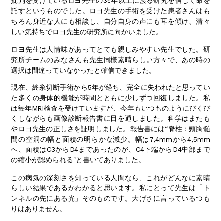
批判を受けているロヨ先生の35年以上に渡る研究を信じて命を
託すというものでした。ロヨ先生の手術を受けた患者さんはも
ちろん身近な人にも相談し、自分自身の声にも耳を傾け、清々
しい気持ちでロヨ先生の研究所に向かいました。
ロヨ先生は人情味があってとても親しみやすい先生でした。研
究所チームのみなさんも先生同様素晴らしい方々で、あの時の
選択は間違っていなかったと確信できました。
現在、終糸切断手術から5年が経ち、完全に失われたと思ってい
た多くの身体的機能が時間とともに少しずつ回復しました。私
は毎年MRI検査を受けていますが、今年もいつものようにびくび
くしながらも画像診断報告書に目を通しました。科学はまたも
やロヨ先生の正しさを証明しました。報告書には“脊柱：頸胸髄
間の空洞の幅と面積の明らかな減少。幅は7,4mmから4,5mm
へ、面積はC3からD4まであったのが、C4下端からD4中部まで
の縮小が認められる”と書いてありました。
この病気の深刻さを知っている人間なら、これがどんなに素晴
らしい結果であるかわかると思います。私にとって先生は「ト
ンネルの先にある光」そのものです。大げさに言っているつも
りはありません。