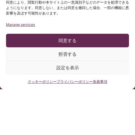
同意により、閲覧行動や本サイト上の一意識別子などのデータを処理できる
ようになります。同意しない、または同意を撤回した場合、一部の機能に悪
影響を及ぼす可能性があります。
Manage services
同意する
Click 'I
agree' to
拒否する
enable
Google
設定を表示
診療受付時
お問い合わ
住所
間
せフォーム
maps
Pº Manuel
月曜日～木曜
で 24時間
無料医療相談はこちらから
クッキー
Girona, nº 32
クッキーポリシー
プライバシーポリシー
免責事項
日：9時～18
ケア
ポリシー
時
Barcelona,
+34 932 800
España, CP
(日本時間：
836
I agree
08034
16時～25時)
+34 932 066
金曜日：9時
406
～15時
リーガル・
コンサルテ
(日本時間：
ィング
16時～22時)
法的規制