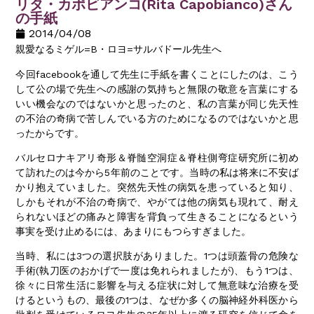
リタ・カポビアンコ(Rita Capobianco)さん
の手紙
2014/04/08
親愛なるミゲル=B・ロヨ=サルバドール先生へ
今回facebookを通して先生に手紙を書くことにしたのは、こう
して公の場で先生への感謝の気持ちと無限の敬意を言葉にする
いい機会なのではないかと思ったのと、私の言葉が同じ先天性
の不治の奇病で苦しんでいる方のためになるのではないかと思
ったからです。
バルセロナキアリ奇形＆脊髄空洞症＆脊柱側弯症研究所に初め
て訪れたのは今から5年前のことです。当時の私は将来に不安ば
かり抱えていました。突然先天性の病気を患っていると知り、
しかもそれが不治の奇病で、やがては他の病気も現れて、耐え
られないほどの痛みと障害を背負って生きることになるという
事実を受け止めるには、あまりにもつらすぎました。
当時、私には3つの選択肢がありました。1つは頭蓋骨の危険な
手術(執刀医のおかげで一度は免れられましたが)、もう1つは、
徐々に日常生活に影響を与える症状に対して無意味な治療を受
けるというもの、最後の1つは、なぜか多くの脳神経外科医から