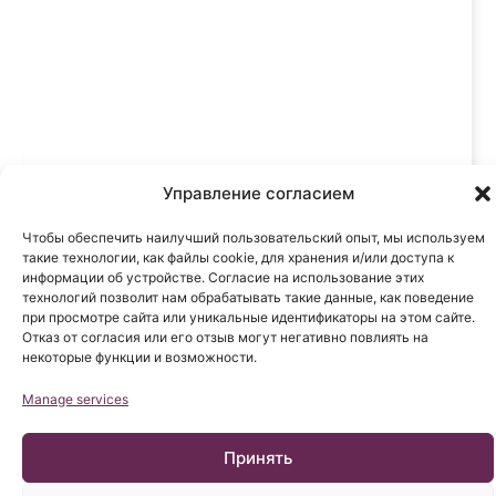
Управление согласием
Чтобы обеспечить наилучший пользовательский опыт, мы используем
такие технологии, как файлы cookie, для хранения и/или доступа к
информации об устройстве. Согласие на использование этих
технологий позволит нам обрабатывать такие данные, как поведение
при просмотре сайта или уникальные идентификаторы на этом сайте.
Отказ от согласия или его отзыв могут негативно повлиять на
некоторые функции и возможности.
Manage services
Виолетта. Синдром натяжения спинного мозга.
Принять
Синдром Арнольда Киари I. Идиопатические
Сирингомиелия и Сколиоз.