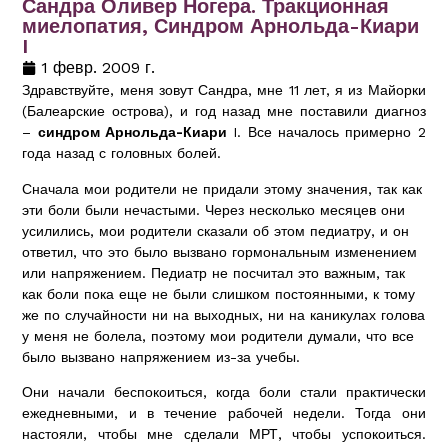
Сандра Оливер Ногера. Тракционная
миелопатия, Синдром Арнольда-Киари
I
1 февр. 2009 г.
Здравствуйте, меня зовут Сандра, мне 11 лет, я из Майорки
(Балеарские острова), и год назад мне поставили диагноз
–
синдром Арнольда-Киари
I. Все началось примерно 2
года назад с головных болей.
Сначала мои родители не придали этому значения, так как
эти боли были нечастыми. Через несколько месяцев они
усилились, мои родители сказали об этом педиатру, и он
ответил, что это было вызвано гормональным изменением
или напряжением. Педиатр не посчитал это важным, так
как боли пока еще не были слишком постоянными, к тому
же по случайности ни на выходных, ни на каникулах голова
у меня не болела, поэтому мои родители думали, что все
было вызвано напряжением из-за учебы.
Они начали беспокоиться, когда боли стали практически
ежедневными, и в течение рабочей недели. Тогда они
настояли, чтобы мне сделали МРТ, чтобы успокоиться.