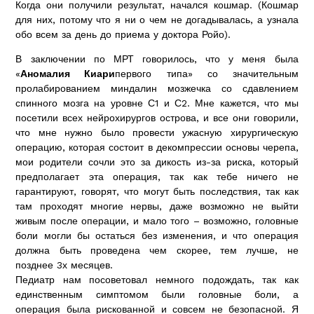
Когда они получили результат, начался кошмар. (Кошмар
для них, потому что я ни о чем не догадывалась, а узнала
обо всем за день до приема у доктора Ройо).
В заключении по МРТ говорилось, что у меня была
«
Аномалия Киари
первого типа» со значительным
пролабированием миндалин мозжечка со сдавлением
спинного мозга на уровне С1 и С2. Мне кажется, что мы
посетили всех нейрохирургов острова, и все они говорили,
что мне нужно было провести ужасную хирургическую
операцию, которая состоит в декомпрессии основы черепа,
мои родители сочли это за дикость из-за риска, который
предполагает эта операция, так как тебе ничего не
гарантируют, говорят, что могут быть последствия, так как
там проходят многие нервы, даже возможно не выйти
живым после операции, и мало того – возможно, головные
боли могли бы остаться без изменения, и что операция
должна быть проведена чем скорее, тем лучше, не
позднее 3х месяцев.
Педиатр нам посоветовал немного подождать, так как
единственным симптомом были головные боли, а
операция была рискованной и совсем не безопасной. Я