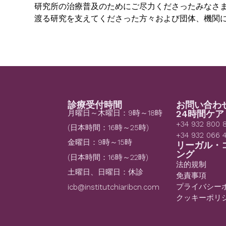
研究所の治療普及のためにご尽力くださったみなさま
渡る研究を支えてくださった方々および団体、機関
診療受付時間
お問い合わ
月曜日～木曜日：9時～18時
24時間ケア
+34 932 800 
(日本時間：16時～25時)
+34 932 066 
金曜日：9時～15時
リーガル・
ング
(日本時間：16時～22時)
法的規制
土曜日、日曜日：休診
免責事項
プライバシー
icb@institutchiaribcn.com
クッキーポリ