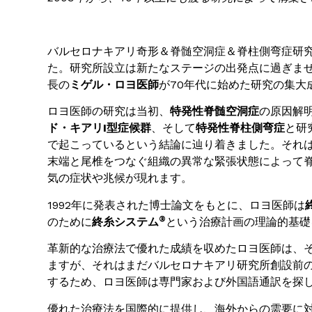
バルセロナキアリ奇形＆脊髄空洞症＆脊柱側弯症研究所
た。研究所設立は新たなステージの出発点に過ぎま
長の
ミゲル・ロヨ医師
が70年代に始めた研究の集大
ロヨ医師の研究は当初、
特発性脊髄空洞症
の原因解
ド・キアリ
I型症候群
、そして
特発性脊柱側弯症
と研
で起こっているという結論に辿り着きました。それ
末端と尾椎をつなぐ組織の異常な緊張状態によって
気の症状や兆候が現れます。
1992年に発表された博士論文をもとに、ロヨ医師は
®
のために
終糸システム
という治療計画の理論的基礎
革新的な治療法で優れた成績を収めたロヨ医師は、
ますが、それはまだバルセロナキアリ研究所創設前
するため、ロヨ医師は専門家および外国語通訳を探
優れた治療法を国際的に提供し、海外からの需要に対