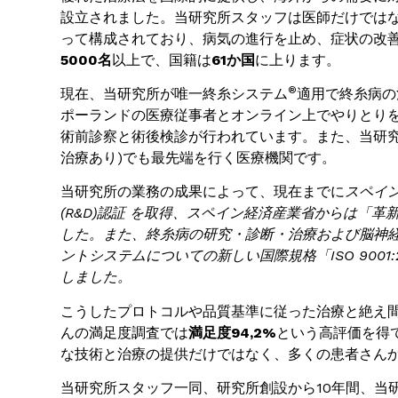
設立されました。当研究所スタッフは医師だけでは
って構成されており、病気の進行を止め、症状の改
5000名
以上で、国籍は
61か国
に上ります。
®
現在、当研究所が唯一終糸システム
適用で終糸病の
ポーランドの医療従事者とオンライン上でやりとりを
術前診察と術後検診が行われています。また、当研究
治療あり)でも最先端を行く医療機関です。
当研究所の業務の成果によって、現在までに
スペイ
(R&D)認証 を取得、スペイン経済産業省からは「革
した。また、終糸病の研究・診断・治療および脳神
ントシステムについての新しい国際規格「
ISO 9001:
しました。
こうしたプロトコルや品質基準に従った治療と絶え
んの満足度調査では
満足度
94,2%
という高評価を得
な技術と治療の提供だけではなく、多くの患者さん
当研究所スタッフ一同、研究所創設から10年間、当