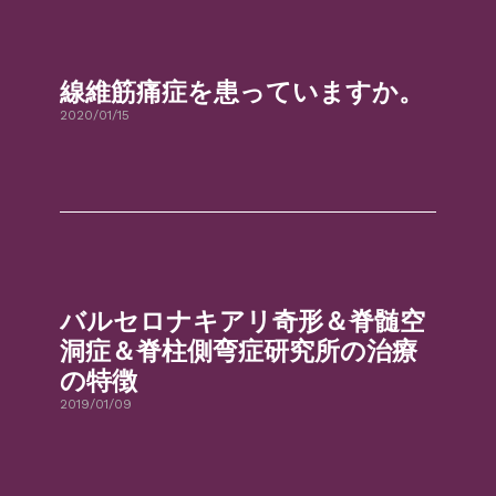
線維筋痛症を患っていますか。
2020/01/15
バルセロナキアリ奇形＆脊髄空
洞症＆脊柱側弯症研究所の治療
の特徴
2019/01/09