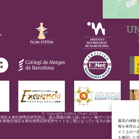
© Copyright Institut Chiari 2025
症＆脊柱側弯症研究所は、個人情報の取り扱いをEU一般データ保護規則(規則2016
最高の体験を
＆脊髄空洞症＆脊柱側弯症研究所サイトをご覧になっている方の参考のために、ス
報を保存お
イト上の一
を撤回した