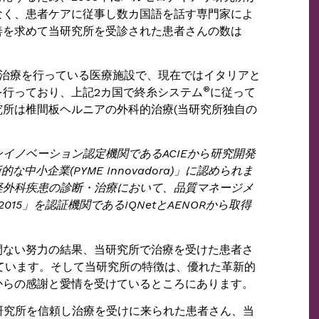
なく、患者ケアに従事し数カ国語を話す専門家によ
善を求めて当研究所を受診された患者さんの数は
治療を行っている医療施設で、現在ではイタリアと
®
行っており、上記2カ国で終糸システム
に従って
所は椎間板ヘルニアの外科的治療(当研究所独自の
ンイノベーション認定機関である
ACIEから研究開発
新的な中小企業(
PYME Innovadora
)」に認められま
経外科疾患の診断・治療において、品質マネージメ
2015
」を認証機関である
IQNet
と
AENOR
から取得
間ない努力の結果、当研究所で治療を受けた患者さ
ています。そして当研究所の特徴は、優れた革新的
からの感謝と愛情を受けているところにあります。
研究所を信頼し治療を受けに来られた患者さん、当