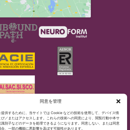
同意を管理
/679)に従って行っています。
提供するために、当サイトでは Cookie などの技術を使用して、デバイス情
ペイン語コンテンツを非公式に和訳したものです。
よび／またはアクセスします。これらの技術への同意により、閲覧行動や本サ
意識別子などのデータを処理できるようになります。同意しない、または同意
場合、一部の機能に悪影響を及ぼす可能性があります。