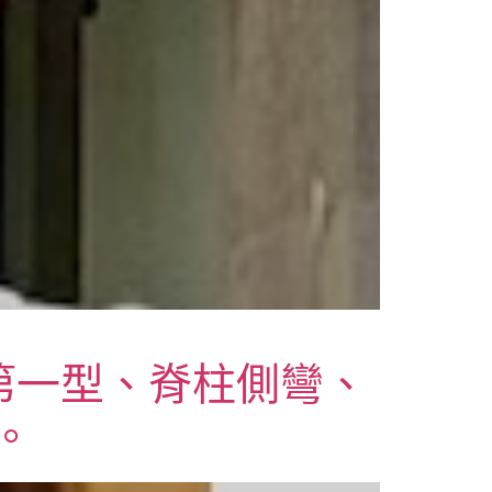
下疝第一型、脊柱側彎、
。