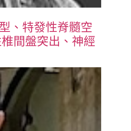
i畸形I型、特發性脊髓空
性椎間盤突出、神經