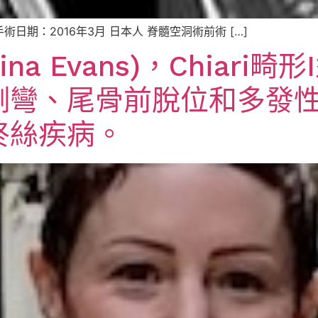
術日期：2016年3月 日本人 脊髓空洞術前術 […]
tina Evans)，Chiar
側彎、尾骨前脫位和多發
終絲疾病。