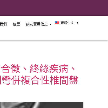
繁體中文
我們
位置
病友實用信息
脊柱綜合徵、終絲疾病、
側彎併複合性椎間盤