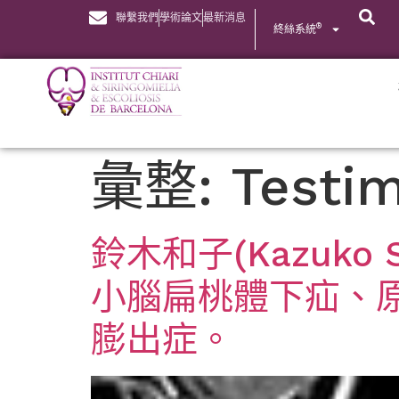
聯繫我們
學術論文
最新消息
®
終絲系統
彙整:
Testi
鈴木和子(Kazuk
小腦扁桃體下疝、
膨出症。