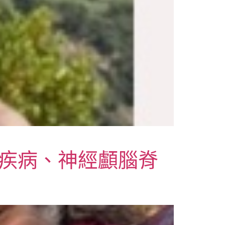
、終絲疾病、神經顱腦脊