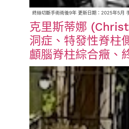
終絲切斷手術術後9年 更新日期：2025年5月 手
克里斯蒂娜 (Chris
洞症、特發性脊柱
顱腦脊柱綜合癥、