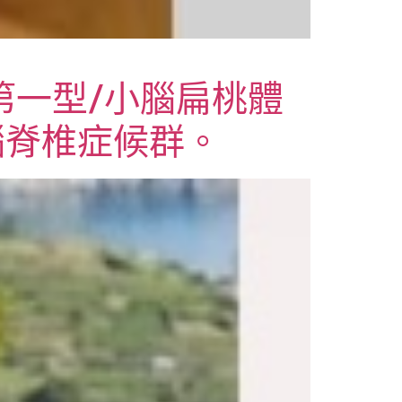
i畸形第一型/小腦扁桃體
腦脊椎症候群。