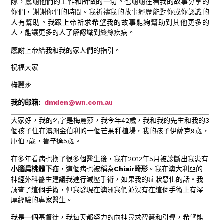
隊，感謝他們的工作和所做的一切。也謝謝在看我的故事分享的
你們，謝謝你們的時間。我祈禱我的故事經歷能對你或你認識的
人有幫助。我跟上帝祈求希望我的故事能夠幫助到其他更多的
人，能讓更多的人了解認識到終絲疾病。
感謝上帝給我和我的家人們的指引。
祝福大家
梅麗莎
我的邮箱:
dmden@wn.com.au
大家好，我的名字是梅麗莎，我今年42歲，我和我的先生和我的3
個孩子住在澳洲金伯利的一個芒果種植場，我的孩子伊薩克9歲，
庫伯7歲，魯辛達5歲。
在多年看病也換了很多個醫生後，我在2012年5月被診斷出我患有
小腦扁桃體下疝
，這個病也被稱為
Chiair畸形
。我在澳大利亞的
神經外科醫生建議我進行減壓手術，如果我的症狀惡化的話。我
調查了這個手術，但我發現在澳洲我們並沒有在這個手術上有深
厚經驗的專家醫生。
我是一個基督徒，我每天都努力的向神尋求智慧和引導，希望能