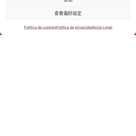
查看偏好設定
咨詢我們
Política de cookies
Política de privacidad
Aviso Legal
安娜(Anna Maria Bernardi)，脊髓空洞症併脊柱側彎。
Instituto Chiari
15 2 月, 2011