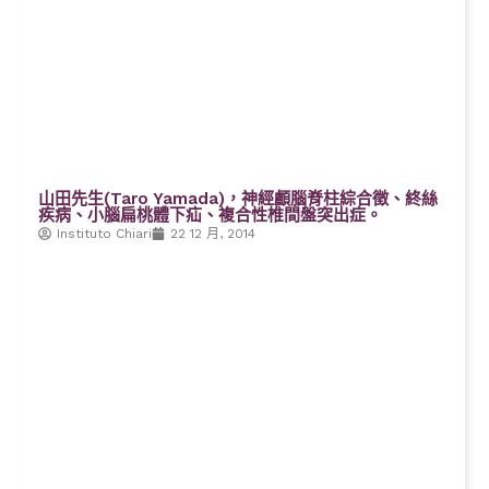
山田先生(Taro Yamada)，神經顱腦脊柱綜合徵、終絲
疾病、小腦扁桃體下疝、複合性椎間盤突出症。
Instituto Chiari
22 12 月, 2014