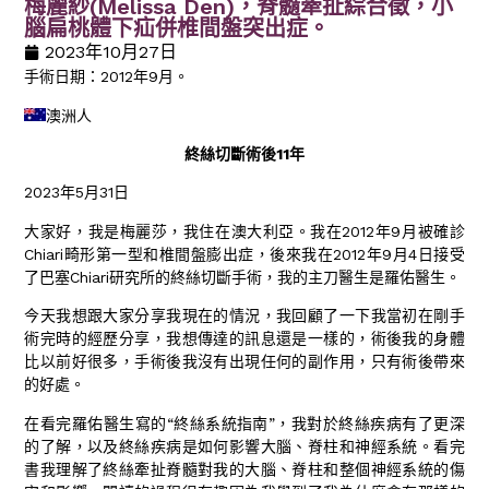
梅麗紗(Melissa Den)，脊髓牽扯綜合徵，小
腦扁桃體下疝併椎間盤突出症。
2023年10月27日
手術日期：2012年9月。
澳洲人
終絲切斷術後11年
2023年5月31日
大家好，我是梅麗莎，我住在澳大利亞。我在2012年9月被確診
Chiari畸形第一型和椎間盤膨出症，後來我在2012年9月4日接受
了巴塞Chiari研究所的終絲切斷手術，我的主刀醫生是羅佑醫生。
今天我想跟大家分享我現在的情況，我回顧了一下我當初在剛手
術完時的經歷分享，我想傳達的訊息還是一樣的，術後我的身體
比以前好很多，手術後我沒有出現任何的副作用，只有術後帶來
的好處。
在看完羅佑醫生寫的“終絲系統指南”，我對於終絲疾病有了更深
的了解，以及終絲疾病是如何影響大腦、脊柱和神經系統。看完
書我理解了終絲牽扯脊髓對我的大腦、脊柱和整個神經系統的傷