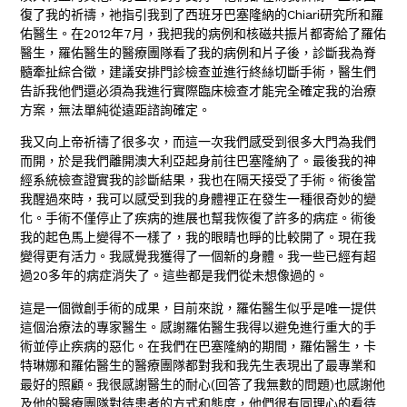
復了我的祈禱，祂指引我到了西班牙巴塞隆納的Chiari研究所和羅
佑醫生。在2012年7月，我把我的病例和核磁共振片都寄給了羅佑
醫生，羅佑醫生的醫療團隊看了我的病例和片子後，診斷我為脊
髓牽扯綜合徵，建議安排門診檢查並進行終絲切斷手術，醫生們
告訴我他們還必須為我進行實際臨床檢查才能完全確定我的治療
方案，無法單純從遠距諮詢確定。
我又向上帝祈禱了很多次，而這一次我們感受到很多大門為我們
而開，於是我們離開澳大利亞起身前往巴塞隆納了。最後我的神
經系統檢查證實我的診斷結果，我也在隔天接受了手術。術後當
我醒過來時，我可以感受到我的身體裡正在發生一種很奇妙的變
化。手術不僅停止了疾病的進展也幫我恢復了許多的病症。術後
我的起色馬上變得不一樣了，我的眼睛也睜的比較開了。現在我
變得更有活力。我感覺我獲得了一個新的身體。我一些已經有超
過20多年的病症消失了。這些都是我們從未想像過的。
這是一個微創手術的成果，目前來說，羅佑醫生似乎是唯一提供
這個治療法的專家醫生。感謝羅佑醫生我得以避免進行重大的手
術並停止疾病的惡化。在我們在巴塞隆納的期間，羅佑醫生，卡
特琳娜和羅佑醫生的醫療團隊都對我和我先生表現出了最專業和
最好的照顧。我很感謝醫生的耐心(回答了我無數的問題)也感謝他
及他的醫療團隊對待患者的方式和態度，他們很有同理心的看待