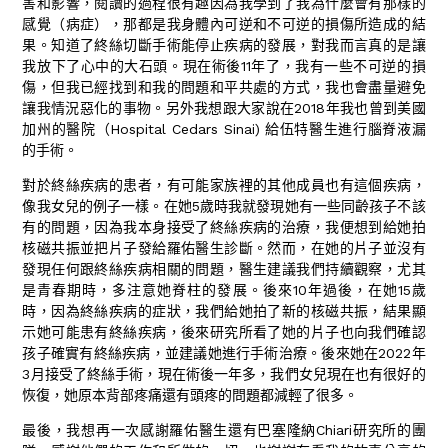
害和影響，閱讀的過程很有趣因為我學到了我為什麼會有那樣的
感覺（病症），那都是我身體內可逆和不可逆的損傷所造成的結
果。知道了終絲切斷手術能停止疾病的發展，對我而言真的是讓
我放下了心中的大石頭。現在術後11年了，我有一些不可逆的損
傷，但我已經找到和我的問題和平共處的方式，我也會盡量避免
讓我情況惡化的事物。另外我想跟大家說在2018年我也曾到美國
加州的醫院（Hospital Cedars Sinai) 給伍特醫生進行腦脊液漏
的手術。
對於終絲疾病的患者，有可能家族裡的其他成員也有這個疾病，
像我女兒的例子一樣。在她5歲時我就發現她有一些同齡孩子不該
有的問題，因為我本身接受了終絲疾病的治療，我便想到給她拍
核磁共振並把片子發給羅佑醫生診斷。然而，在她的片子並沒有
發現任何跟終絲疾病相關的問題，醫生建議我們持續觀察，尤其
是青春期時，多注意她脊柱的發展。後來10年過後，在她15歲
時，因為終絲疾病的症狀，我們給她拍了新的核磁共振，結果顯
示她可能患有終絲疾病，後來研究所看了她的片子也向我們確認
孩子確實有終絲疾病，並建議她進行手術治療。後來她在2022年
3月接受了終絲手術，現在術後一年多，我們女兒現在也有很好的
恢復，她原本背部疼痛還有頭疼的問題都減輕了很多。
最後，我想再一次感謝羅佑醫生還有巴塞隆納Chiari研究所的團