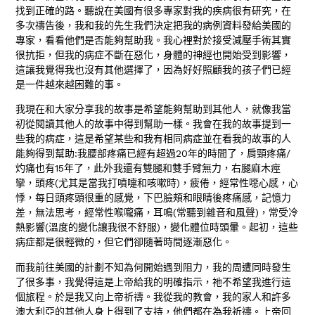
找到正確的路。聽說在美國有很多專家對我的疾病很有研究，在
多次禱告後，我和我的先生我們決定把我的病例資料發給美國的
專家，看看他們是否能夠幫助我。我心裡對於接受減壓手術其實
很抗拒，但我的病症不斷在惡化，身體的神經也開始受到影響，
這讓我覺得我也沒有其他選擇了，因為好好照顧我的孩子們已經
是一件越來越困難的事。
我現在和大家分享我的故事是希望能夠幫助到其他人，就像我當
初從閱讀其他人的故事中得到幫助一樣。我會在我的故事提到一
些我的病症，這是希望某些和我有相同病症並在看我的故事的人
能夠得到幫助:我腰部疼痛已經有超過20年的時間了，肩頸疼痛/
灼痛也有15年了，此外我還有雙腿和雙手臂無力，右腿麻木痙
攣，頭疼(尤其是當我打噴嚏和咳嗽時)，疲倦，經常性噁心感，心
悸，每日頭疼頭很重的感覺，下巴臉頰和眼睛後疼痛感，記憶力
差，無法思考，經常性喉嚨痛，耳鳴(常聽到雜音和風聲)，常受冷
熱影響(溫度的變化讓我很不舒服)，變化體位時頭暈。起初，這些
病症都是很輕微的，但它們卻隨著時間逐漸惡化。
而我前往美國的計劃不知為何開始遇到阻力，我的周遭同時發生
了很多事，我覺得這是上帝給我的明確指示，祂不希望我進行這
個旅程。於是我又向上帝祈禱。我從我的教會，我的家人和許多
澳大利亞的其他人身上得到了支持，他們都在為我祈禱。上帝回