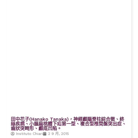
田中花子(Hanako Tanaka)，神經顱腦脊柱綜合徵、終
絲疾病、小腦扁桃體下疝第一型、複合型椎間盤突出症、
齒狀突畸形、顱底凹陷。
Instituto Chiari
2 9 月, 2015