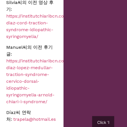
Silvia씨의 이전 영상 후
기:
https://institutchiaribcn.com/ko/silvia-
diaz-cord-traction-
syndrome-idiopathic-
syringomyelia/
Manuel씨의 이전 후기
글:
https://institutchiaribcn.com/ko/manuel-
diaz-lopez-medullar-
traction-syndrome-
cervico-dorsal-
idiopathic-
syringomyelia-arnold-
chiari-i-syndrome/
Díaz씨 연락
처:
trapela@hotmail.es
Click 'I