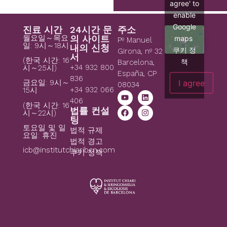
agree' to
enable
Google
진료 시간
24시간 문
주소
월요일～목요
의 사이트
maps
Pº Manuel
일: 9시～18시
내의 신청
쿠키 정
Girona, nº 32
서
(한국 시간: 16
책
Barcelona,
+34 932 800
시～25시)
España, CP
836
I agree
금요일: 9시～
08034
+34 932 066
15시
406
(한국 시간: 16
법률 컨설
시～22시)
팅
토요일 및 일
법적 규제
요일: 휴진
법적 경고
icb@institutchiaribcn.com
쿠키 정책