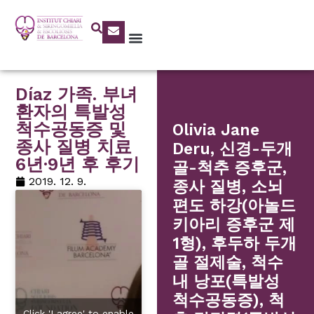
Díaz 가족. 부녀
환자의 특발성
척수공동증 및
Olivia Jane
종사 질병 치료
Deru, 신경-두개
6년·9년 후 후기
골-척추 증후군,
2019. 12. 9.
종사 질병, 소뇌
편도 하강(아놀드
키아리 증후군 제
1형), 후두하 두개
골 절제술, 척수
내 낭포(특발성
척수공동증), 척
Click 'I agree' to enable