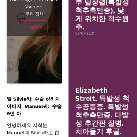
추 탈정렬(특발성
Youtube
척추측만증), 낮
쿠키 정책
게 위치한 척수원
추.
I agree
07/01/2021
Elizabeth
Streit. 특발성 척
딸 Silvia씨: 수술 6년 차
수공동증. 특발성
아버지 Manuel씨: 수술
9년 차
척추측만증. 다발
성 추간판 질병.
안녕하세요 저희는
치아돌기 후굴.
Manuel과 Silvia라고 합