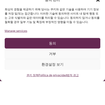
최상의 경험을 제공하기 위해 당사는 쿠키와 같은 기술을 사용하여 기기 정보
를 저장 및/또는 접근합니다. 이러한 기술에 동의하면 사이트 내 탐색 행동 또
는 고유 식별자와 같은 데이터를 처리할 수 있습니다. 동의하지 않거나 동의를
철회할 경우 일부 기능 및 특징에 부정적인 영향을 미칠 수 있습니다.
Manage services
동의
거부
© 저작권 Institut Chiari 2025
바르셀로나 키아리 & 척수공동증 & 척추측만증 연구소(ICSEB)는 유
럽 개인정보보호법 2016/679 (GDPR)을 준수합니다.
본 홈페이지의 콘텐츠는 스페인어 홈페이지에 게시된 글들의 비공
환경설정 보기
식 번역본입니다. 바르셀로나 키아리 & 척수공동증 & 척추측만증
연구소에서 제공하는 자료로 당 사이트를 이용하고자 하는 사용자
의 이해를 돕기 위한 목적을 지닙니다.
연락처
쿠키 정책
Política de privacidad
법적 경고