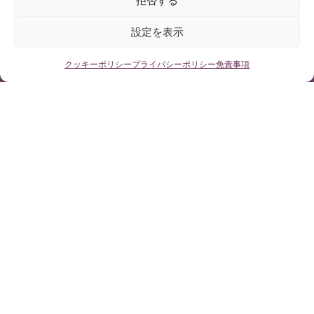
拒否する
設定を表示
ルチア・チチリエリョ(Lucia Ciciriello)：キアリ奇
形、脊髄空洞症、脊柱側弯症
無料医療相談はこちらから
クッキーポリシー
プライバシーポリシー
免責事項
Instituto Chiari
January 19, 2010