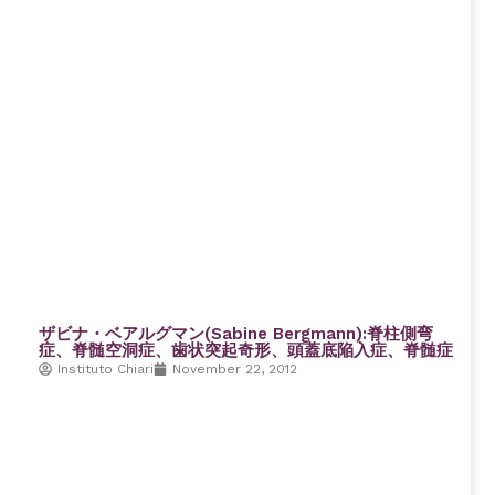
ザビナ・ベアルグマン(Sabine Bergmann):脊柱側弯
症、脊髄空洞症、歯状突起奇形、頭蓋底陥入症、脊髄症
Instituto Chiari
November 22, 2012