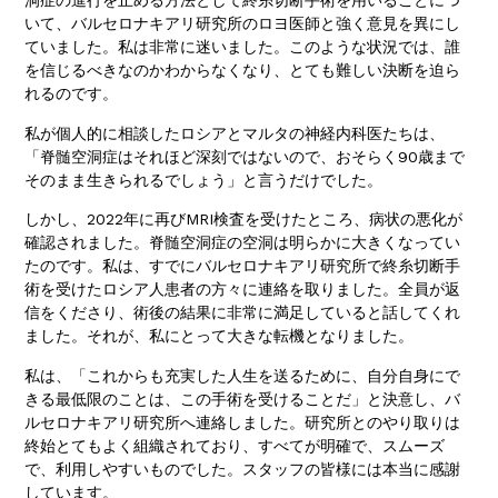
洞症の進行を止める方法として終糸切断手術を用いることにつ
いて、バルセロナキアリ研究所のロヨ医師と強く意見を異にし
ていました。私は非常に迷いました。このような状況では、誰
を信じるべきなのかわからなくなり、とても難しい決断を迫ら
れるのです。
私が個人的に相談したロシアとマルタの神経内科医たちは、
「脊髄空洞症はそれほど深刻ではないので、おそらく90歳まで
そのまま生きられるでしょう」と言うだけでした。
しかし、2022年に再びMRI検査を受けたところ、病状の悪化が
確認されました。脊髄空洞症の空洞は明らかに大きくなってい
たのです。私は、すでにバルセロナキアリ研究所で終糸切断手
術を受けたロシア人患者の方々に連絡を取りました。全員が返
信をくださり、術後の結果に非常に満足していると話してくれ
ました。それが、私にとって大きな転機となりました。
私は、「これからも充実した人生を送るために、自分自身にで
きる最低限のことは、この手術を受けることだ」と決意し、バ
ルセロナキアリ研究所へ連絡しました。研究所とのやり取りは
終始とてもよく組織されており、すべてが明確で、スムーズ
で、利用しやすいものでした。スタッフの皆様には本当に感謝
しています。