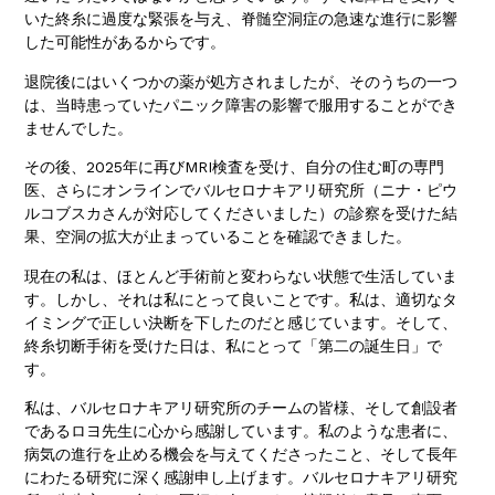
いた終糸に過度な緊張を与え、脊髄空洞症の急速な進行に影響
した可能性があるからです。
退院後にはいくつかの薬が処方されましたが、そのうちの一つ
は、当時患っていたパニック障害の影響で服用することができ
ませんでした。
その後、2025年に再びMRI検査を受け、自分の住む町の専門
医、さらにオンラインでバルセロナキアリ研究所（ニナ・ピウ
ルコブスカさんが対応してくださいました）の診察を受けた結
果、空洞の拡大が止まっていることを確認できました。
現在の私は、ほとんど手術前と変わらない状態で生活していま
す。しかし、それは私にとって良いことです。私は、適切なタ
イミングで正しい決断を下したのだと感じています。そして、
終糸切断手術を受けた日は、私にとって「第二の誕生日」で
す。
私は、バルセロナキアリ研究所のチームの皆様、そして創設者
であるロヨ先生に心から感謝しています。私のような患者に、
病気の進行を止める機会を与えてくださったこと、そして長年
にわたる研究に深く感謝申し上げます。バルセロナキアリ研究