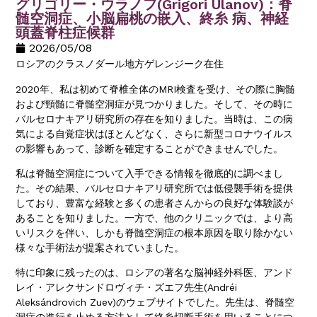
グリゴリー・ウラノフ(Grigori Ulanov)：脊
髄空洞症、小脳扁桃の嵌入、終糸 病、神経
頭蓋脊柱症候群
2026/05/08
ロシアのクラスノダール地方ゲレンジーク在住
2020年、私は初めて脊椎全体のMRI検査を受け、その際に胸髄
および頸髄に脊髄空洞症が見つかりました。そして、その時に
バルセロナキアリ研究所の存在を知りました。当時は、この病
気による自覚症状はほとんどなく、さらに新型コロナウイルス
の影響もあって、診断を確定することができませんでした。
私は脊髄空洞症について入手できる情報を徹底的に調べまし
た。その結果、バルセロナキアリ研究所では低侵襲手術を提供
しており、豊富な経験と多くの患者さんからの良好な体験談が
あることを知りました。一方で、他のクリニックでは、より高
いリスクを伴い、しかも脊髄空洞症の根本原因を取り除かない
様々な手術法が提案されていました。
特に印象に残ったのは、ロシアの著名な脳神経外科医、アンド
レイ・アレクサンドロヴィチ・ズエフ先生(Andréi
Aleksándrovich Zuev)のウェブサイトでした。先生は、脊髄空