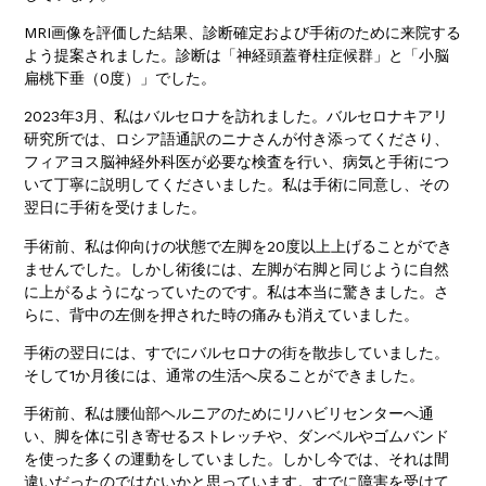
MRI画像を評価した結果、診断確定および手術のために来院する
よう提案されました。診断は「神経頭蓋脊柱症候群」と「小脳
扁桃下垂（0度）」でした。
2023年3月、私はバルセロナを訪れました。バルセロナキアリ
研究所では、ロシア語通訳のニナさんが付き添ってくださり、
フィアヨス脳神経外科医が必要な検査を行い、病気と手術につ
いて丁寧に説明してくださいました。私は手術に同意し、その
翌日に手術を受けました。
手術前、私は仰向けの状態で左脚を20度以上上げることができ
ませんでした。しかし術後には、左脚が右脚と同じように自然
に上がるようになっていたのです。私は本当に驚きました。さ
らに、背中の左側を押された時の痛みも消えていました。
手術の翌日には、すでにバルセロナの街を散歩していました。
そして1か月後には、通常の生活へ戻ることができました。
手術前、私は腰仙部ヘルニアのためにリハビリセンターへ通
い、脚を体に引き寄せるストレッチや、ダンベルやゴムバンド
を使った多くの運動をしていました。しかし今では、それは間
違いだったのではないかと思っています。すでに障害を受けて