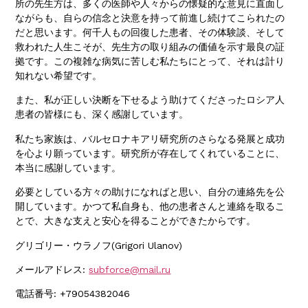
所の先生方は、多くの医師や人々からの懐疑的な意見に直面し
ながらも、自らの信念と決意を持って前進し続けてこられたの
だと思います。何千人もの回復した患者、その体験談、そして
救われた人生こそが、先生方の取り組みの価値を示す最良の証
拠です。この複雑な病気に苦しむ私たちにとって、それは計り
知れない希望です。
また、私が正しい決断を下せるよう助けてくださったロシア人
患者の皆様にも、深く感謝しています。
私たち家族は、バルセロナキアリ研究所のさらなる発展と成功
を心より願っています。研究所が存在してくれていることに、
本当に感謝しています。
必要としている方々の助けになればと思い、自分の連絡先を公
開しています。かつて私自身も、他の患者さんと連絡を取るこ
とで、大きな支えと安心を得ることができたからです。
グリゴリー・ウラノフ(Grigori Ulanov)
メールアドレス:
subforce@mail.ru
電話番号: +79054382046