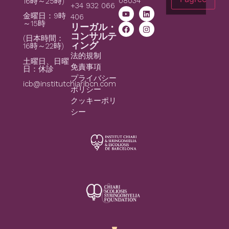
08034
16時～25時)
+34 932 066
金曜日：9時
406
～15時
リーガル・
コンサルテ
(日本時間：
ィング
16時～22時)
法的規制
土曜日、日曜
免責事項
日：休診
プライバシー
icb@institutchiaribcn.com
ポリシー
クッキーポリ
シー