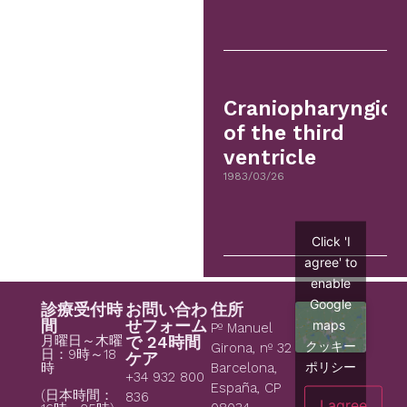
Craniopharyngio
of the third
ventricle
1983/03/26
Click 'I
agree' to
enable
Google
診療受付時
お問い合わ
住所
間
せフォーム
maps
Pº Manuel
月曜日～木曜
で 24時間
クッキー
Girona, nº 32
日：9時～18
ケア
ポリシー
時
Barcelona,
+34 932 800
España, CP
(日本時間：
836
I agree