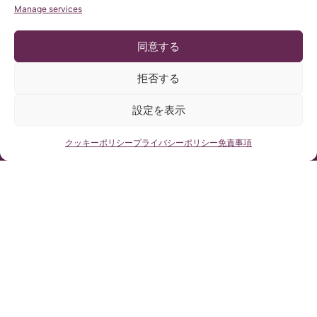
Manage services
同意する
拒否する
© Copyright Institut Chiari 2025
設定を表示
バルセロナキアリ奇形＆脊髄空洞症＆脊柱側弯症研究所は、個人
情報の取り扱いをEU一般データ保護規則(規則2016/679)に従って
行っています。
当サイトのコンテンツは、バルセロナキアリ奇形＆脊髄空洞症＆
無料医療相談はこちらから
クッキーポリシー
プライバシーポリシー
免責事項
脊柱側弯症研究所サイトをご覧になっている方の参考のために、
スペイン語コンテンツを非公式に和訳したものです。