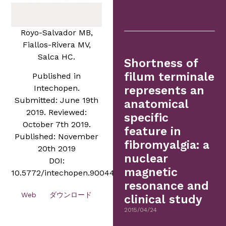
Royo-Salvador MB,
Fiallos-Rivera MV,
Salca HC.
Shortness of
filum terminale
Published in
Intechopen.
represents an
Submitted: June 19th
anatomical
2019. Reviewed:
specific
October 7th 2019.
feature in
Published: November
fibromyalgia: a
20th 2019
nuclear
DOI:
magnetic
10.5772/intechopen.90044
resonance and
Web
ダウンロード
clinical study
2015/04/24