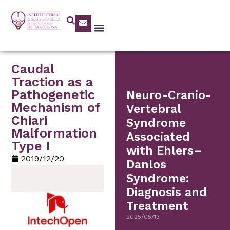
Caudal
Traction as a
Pathogenetic
Neuro-Cranio-
Mechanism of
Vertebral
Chiari
Syndrome
Malformation
Associated
Type I
with Ehlers–
2019/12/20
Danlos
Syndrome:
Diagnosis and
Treatment
2025/05/13