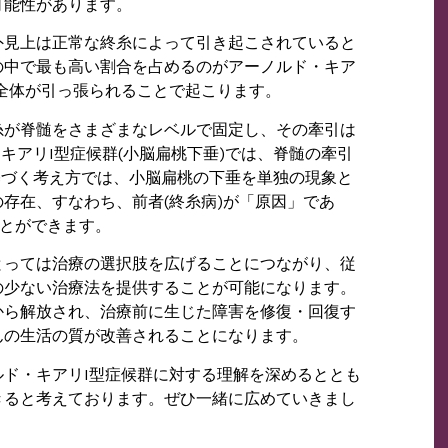
可能性があります。
外見上は正常な終糸によって引き起こされていると
の中で最も高い割合を占めるのがアーノルド・キア
全体が引っ張られることで起こります。
糸が脊髄をさまざまなレベルで固定し、その牽引は
キアリI型症候群(小脳扁桃下垂)では、脊髄の牽引
基づく考え方では、小脳扁桃の下垂を単独の現象と
存在、すなわち、前者(終糸病)が「原因」であ
ことができます。
とっては治療の選択肢を広げることにつながり、従
の少ない治療法を提供することが可能になります。
から解放され、治療前に生じた障害を修復・回復す
んの生活の質が改善されることになります。
ド・キアリI型症候群に対する理解を深めるととも
きると考えております。ぜひ一緒に広めていきまし