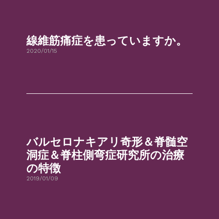
線維筋痛症を患っていますか。
2020/01/15
バルセロナキアリ奇形＆脊髄空
洞症＆脊柱側弯症研究所の治療
の特徴
2019/01/09