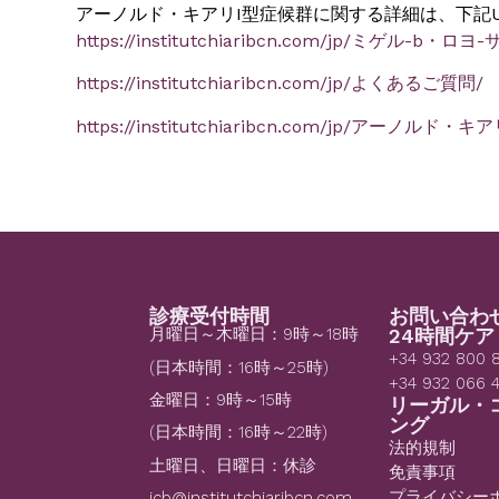
アーノルド・キアリI型症候群に関する詳細は、下記
https://institutchiaribcn.com/jp/ミゲル-b
https://institutchiaribcn.com/jp/よくあるご質問/
https://institutchiaribcn.com/jp/アーノルド
診療受付時間
お問い合わ
月曜日～木曜日：9時～18時
24時間ケア
+34 932 800 
(日本時間：16時～25時)
+34 932 066 
金曜日：9時～15時
リーガル・
ング
(日本時間：16時～22時)
法的規制
土曜日、日曜日：休診
免責事項
プライバシー
icb@institutchiaribcn.com