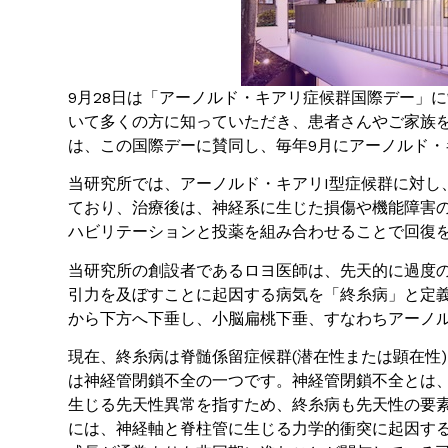
9月28日は「アーノルド・キアリ症候群国際デー」
いて多くの方に知っていただき、患者さんやご家族
は、この国際デーに賛同し、毎年9月にアーノルド
当研究所では、アーノルド・キアリI型症候群に対し
ており、治療後は、神経系に生じた損傷や機能障害
ハビリテーションと投薬を組み合わせることで回復
当研究所の創設者であるロヨ医師は、先天的に過度
引力を及ぼすことに起因する病気を「終糸病」と定
から下方へ下垂し、小脳扁桃下垂、すなわちアーノ
現在、終糸病は脊髄係留症候群(潜在性または顕在性
は神経管閉鎖不全の一つです。神経管閉鎖不全とは
生じる先天性異常を指すため、終糸病も先天性の要
には、神経軸と脊柱管に生じる力学的衝突に起因す