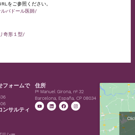
URLをご参照ください。
・ロヨ-サルバドール医師/
・キアリ奇形１型/
せフォームで
住所
Pº Manuel Girona, nº 32
836
Barcelona, España, CP 08034
406
コンサルティ
Cli
ポリシー