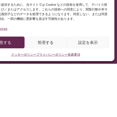
/679)に従って行っています。
提供するために、当サイトでは Cookie などの技術を使用して、デバイス情
ペイン語コンテンツを非公式に和訳したものです。
よび／またはアクセスします。これらの技術への同意により、閲覧行動や本サ
意識別子などのデータを処理できるようになります。同意しない、または同意
場合、一部の機能に悪影響を及ぼす可能性があります。
vices
意する
拒否する
設定を表示
クッキーポリシー
プライバシーポリシー
免責事項