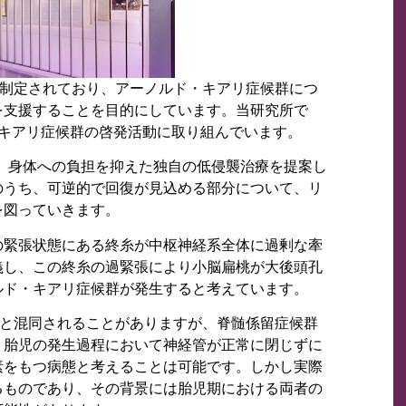
に制定されており、アーノルド・キアリ症候群につ
を支援することを目的にしています。当研究所で
・キアリ症候群の啓発活動に取り組んでいます。
、身体への負担を抑えた独自の低侵襲治療を提案し
のうち、可逆的で回復が見込める部分について、リ
を図っていきます。
の緊張状態にある終糸が中枢神経系全体に過剰な牽
義し、この終糸の過緊張により小脳扁桃が大後頭孔
ルド・キアリ症候群が発生すると考えています。
)と混同されることがありますが、脊髄係留症候群
、胎児の発生過程において神経管が正常に閉じずに
素をもつ病態と考えることは可能です。しかし実際
るものであり、その背景には胎児期における両者の