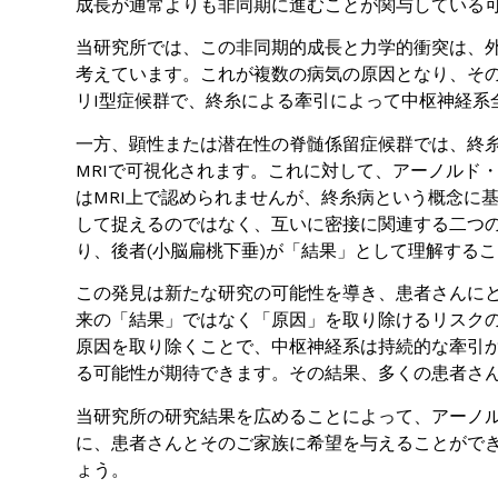
成長が通常よりも非同期に進むことが関与している
当研究所では、この非同期的成長と力学的衝突は、
考えています。これが複数の病気の原因となり、そ
リI型症候群で、終糸による牽引によって中枢神経系
一方、顕性または潜在性の脊髄係留症候群では、終
MRIで可視化されます。これに対して、アーノルド・
はMRI上で認められませんが、終糸病という概念に
して捉えるのではなく、互いに密接に関連する二つの
り、後者(小脳扁桃下垂)が「結果」として理解する
この発見は新たな研究の可能性を導き、患者さんに
来の「結果」ではなく「原因」を取り除けるリスク
原因を取り除くことで、中枢神経系は持続的な牽引
る可能性が期待できます。その結果、多くの患者さ
当研究所の研究結果を広めることによって、アーノル
に、患者さんとそのご家族に希望を与えることがで
ょう。