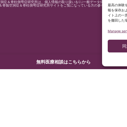
症＆脊柱側弯症研究所は、個人情報の取り扱いをEU一般データ保護規則(規則2016
最高の体験を
＆脊髄空洞症＆脊柱側弯症研究所サイトをご覧になっている方の参考のために、ス
報を保存お
イト上の一
を撤回した
Manage ser
同
無料医療相談はこちらから