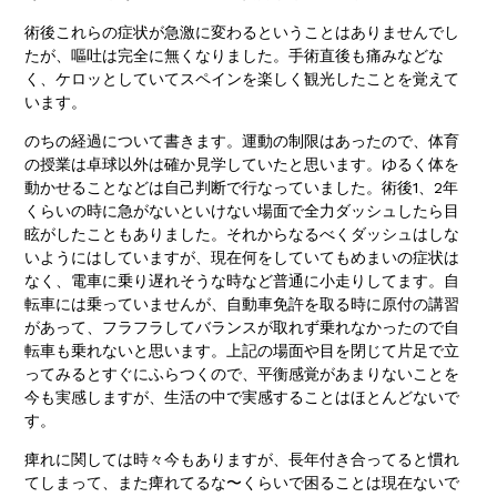
術後これらの症状が急激に変わるということはありませんでし
たが、嘔吐は完全に無くなりました。手術直後も痛みなどな
く、ケロッとしていてスペインを楽しく観光したことを覚えて
います。
のちの経過について書きます。運動の制限はあったので、体育
の授業は卓球以外は確か見学していたと思います。ゆるく体を
動かせることなどは自己判断で行なっていました。術後1、2年
くらいの時に急がないといけない場面で全力ダッシュしたら目
眩がしたこともありました。それからなるべくダッシュはしな
いようにはしていますが、現在何をしていてもめまいの症状は
なく、電車に乗り遅れそうな時など普通に小走りしてます。自
転車には乗っていませんが、自動車免許を取る時に原付の講習
があって、フラフラしてバランスが取れず乗れなかったので自
転車も乗れないと思います。上記の場面や目を閉じて片足で立
ってみるとすぐにふらつくので、平衡感覚があまりないことを
今も実感しますが、生活の中で実感することはほとんどないで
す。
痺れに関しては時々今もありますが、長年付き合ってると慣れ
てしまって、また痺れてるな〜くらいで困ることは現在ないで