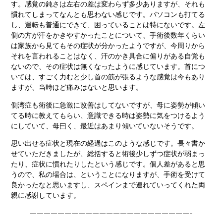
す。感覚の鈍さは左右の差は変わらず多少ありますが、それも
慣れてしまってなんとも思わない感じです。パソコンも打てる
し、運転も普通にできて、困っていることは特にないです。左
側の方が汗をかきやすかったことについて、手術後数年くらい
は家族から見てもその症状が分かったようですが、今周りから
それを言われることはなく、汗のかき具合に偏りがある自覚も
ないので、その症状は無くなったように感じています。首につ
いては、すごく力むと少し首の筋が張るような感覚は今もあり
ますが、当時ほど痛みはないと思います。
側湾症も術後に急激に改善はしてないですが、母に姿勢が傾い
てる時に教えてもらい、意識できる時は姿勢に気をつけるよう
にしていて、母曰く、最近はあまり傾いていないそうです。
思い出せる症状と現在の経過はこのような感じです。長々書か
せていただきましたが、総括すると術後少しずつ症状が弱まっ
たり、症状に慣れたりしたという感じです。個人差があると思
うので、私の場合は、ということになりますが、手術を受けて
良かったなと思いますし、スペインまで連れていってくれた両
親に感謝しています。
———————————————————————-