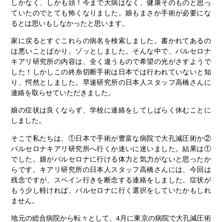
しかなく、しかも頭！今まで大病はなく、健康そのものと思っ
ていたのでとても怖くなりました。娘もまさか手術が必要にな
るとは思いもしなかったと思います。
家に戻るとすぐこれらの病名を検索しました。書かれてあるの
は悪いことばかり。ゾッとしました。そんな中で、バルセロナ
キアリ研究所の内容は、全く違うもので希望の光がさすようで
した！しかしこの終糸切断手術は日本では行われていないと知
り、愕然としました。早速研究所の日本人スタッフ高橋さんに
連絡を取らせていただきました。
娘の症状は良くならず、学校に連絡をしてしばらく休むことに
しました。
そこで私たちは、①日本で手術が豊富な病院で大孔減圧術か②
バルセロナキアリ研究所へ行くか迷いに迷いました。結果は①
でした。娘がバルセロナに行ける体力と気力がないと思ったか
らです。キアリ研究所の日本人スタッフ高橋さんには、今回は
残念ですが、スペイン行きを断念する連絡をしました。症状が
もう少し軽ければ、バルセロナに行く選択をしていたかもしれ
ません。
地元の総合病院から転々として、4月に東京の病院で大孔減圧術