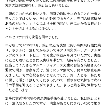
｛病気の原因を取り除くために終糸切断手術をする｝という研
究所の説明に納得し、娘と話しあいました。
「娘のこれからの長い人生、病気の原因を止めることが一番大
事なことではないか。それが外国であろうと、専門の研究所が
あるのだから。」「なにより手術内容が、体にかかる負担がシ
ャント手術よりはるかに少ない。」
バルセロナに行く決意を固めました。
年が明けて2016年3月、娘と私たち夫婦は長い時間飛行機に乗
り、ホテルに一泊してから歩いてキアリ研究所へ。グーグルマ
ップのストリートビューで何度か街並みを見ていたので、実際
にたどり着いたときに現実味を帯びて、期待が高まりました。
担当してくださるマルコ・フィアヨス先生のお話を高橋さんの
通訳で聞き、診察を受け、近くのシマ病院で、簡単な検査を終
えました。何の心配もありませんでした。お二人とも、私たち
に優しく暖かく接してくださったので、穏やかな気持ちで次の
日の手術を迎えることができました。きっと娘も同じ気持ちだ
ったと思います。
無事に実質1時間弱の終糸切断手術を受けました。私は娘ととも
に一泊入院をしたのですが、病室があまりにきれいなので驚き