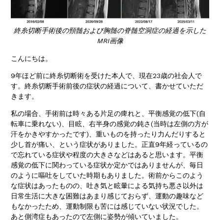
終糸切断手術後の頸髄および胸髄の脊髄空洞症の経過を示した
MRI画像
こんにちは。
9年ほど前に終糸切断術を受けた本人で、現在23歳の社会人で
す。終糸切断手術前後の症状の経過について、書かせていただ
きます。
私の場合、手術前は時々ある片足の痺れと、平衡感覚の低下(自
転車に乗れない)、目眩、右半身の感覚の鈍さ(当時は左側の方が
汗をかきやすかったです)、重いものを持ったり力んだりすると
少し首が痛い、という症状がありました。正直9年経っているの
で忘れている症状や程度の大きさなどはあると思います。平衡
感覚の低下に関わっている症状か定かではありませんが、毎日
のように嘔吐をしていた時期もありました。術前からこのよう
な症状はあったものの、吐き気と眩暈による気持ち悪さ以外は
日常生活に大きな困難はあまり感じておらず、運動の趣味など
もなかったため、運動制限も苦には感じていない状況でした。
あと側湾症もあったので左側に姿勢が傾いていました。