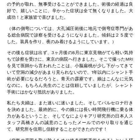
の予約が取れ、無事受けることができました。術後の経過は良
好で、嬉しいことに、辛かった症状は全て無くなりました。大
成功！と家族皆で喜びました。
（体の側弯については、大孔減圧術後に地元で側弯症専門があ
る総合病院で診察を受けるようになりました。傾斜は２５度で
した。装具を作り、夜のみ着けるようにしています。）
その後も症状は出ず、3ヶ月後の8月に東京見物がてら軽い気持
ちで診察を受けに、東京の病院へ行きました。そこで撮ったMRI
を見て医師から言われたことは、小脳扁桃が少し下がってきて
いて空洞の減少があまり見られないので、1年以内にシャント手
術が必要になるだろうと。青天の霹靂です。娘はこんなに元気
なのに。もちろん先生のことは信頼していましたが、シャント
手術にはかなり抵抗がありました。
私たち夫婦は、また迷いに迷いました。そしてバルセロナ行き
を決めました。最終的に、今の娘には長い時間飛行機に乗る体
力があるということ、そしてなによりキアリ研究所の日本人ス
タッフ高橋さんの誠意のこもったメールでのやり取りを通じ
て、研究所を信用し信頼することができたのです！