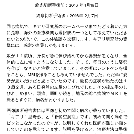
終糸切断手術前：2016 年4月19日
終糸切断手術後：2016年12月7日
同じ病気で、キアリ研究所のホームページまでたどり着いた方
に是非、海外の医療機関も選択肢の一つとして考えていただき
たいとの思いで、この体験談を投稿します。キアリ研究所の皆
様には、感謝の言葉しかありません。
娘が１１歳頃、身長が急に伸び始めてから姿勢が悪くなり、全
体的に左に傾くようになりました。そして、毎日のように姿勢
を伸ばしなさいと注意していました。その頃はレントゲンを撮
ることも、MRIを撮ることも考えていませんでした。ただ単に姿
勢が悪いだけだと思っていたのです。最初の症状が出たのは１
３歳２月、ある日突然の左足のしびれでした。その後左手のし
びれ、めまい、頭痛、嘔吐が続き、地元の総合病院でＭＲＩを
撮るとすぐに、病名がわかりました。
画像診断報告書には画像と初めて聞く病名が載っていました。
「キアリ１型奇形」と「脊髄空洞症」です。初めて聞く病名で
ピンとこなかったのですが、説明してくれた医師が難しい顔を
していたのを覚えています。説明を受けると、治療方法は手術