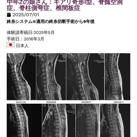
中年Zの娘さん：キアリ奇形I型、脊髄空洞
症、脊柱側弯症、椎間板症
2025/07/01
終糸システム®適用の終糸切断手術から9年後
体験談寄稿日:2025年5月
手術日：2016年3月
日本人