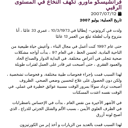
فرانشيسكو ماورو. تكهف النخاع في المستوى
الرقبي
12‏/07‏/2007
2007
:
تاريخ العملية
يوليو
33
10/3/1973
–
ولدت في كروتوني
إيطاليا في
، عمري
عامًا ، أنا
13
متزوج وأب لطفلة تبلغ من العمر
عامًا
1997
حتى عام
كنت أعمل في مجال البناء ، وأعيش حياة طبيعية من
97
.
الناحية المادية
لحسن الحظ ، في العام
، بدأت أواجه مشكلات
.
صحية تتجلى في أعراض مختلفة
في البداية الدوار والصداع الحاد
والعمود الفقري ، حتى أصبحت غير قادر على العمل لفترات طويلة
لهذا السبب قمت بإجراء فحوصات طبية مختلفة، و فحوصات تشخصية ،
.
ولكن دون الحصول على علاج لتحسين وضعي الصحي
الظروف
.
أصبحت تزداد سوءًا بمرور الوقت مسببة عوائق خطيرة في عملي
في
الوقت نفسه اعتدت المسكنات
في الأشهر الأخيرة من نفس العام ، بدأت في الإحساس باضطرابات
في الطرف العلوي الأيمن ، بسبب الألم والشلل الجزئي للذراع ، الذي
أصبح لونه أزرق
لهذا السبب قمت بالعديد من الزيارات و أخذ إبر من الكورتيزون