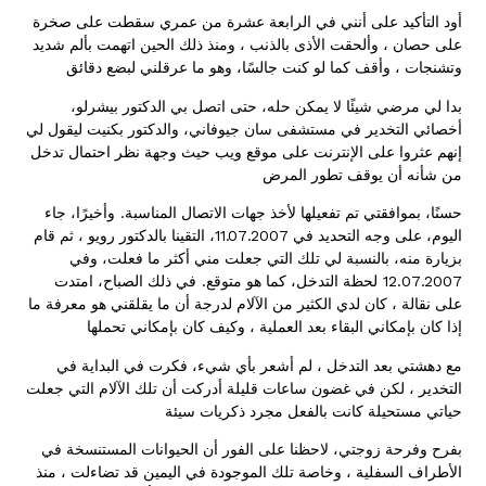
أود التأكيد على أنني في الرابعة عشرة من عمري سقطت على صخرة
على حصان ، وألحقت الأذى بالذنب ، ومنذ ذلك الحين اتهمت بألم شديد
وتشنجات ، وأقف كما لو كنت جالسًا، وهو ما عرقلني لبضع دقائق
بدا لي مرضي شيئًا لا يمكن حله، حتى اتصل بي الدكتور بيشرلو،
أخصائي التخدير في مستشفى سان جيوفاني، والدكتور بكنيت ليقول لي
إنهم عثروا على الإنترنت على موقع ويب حيث وجهة نظر احتمال تدخل
من شأنه أن يوقف تطور المرض
.
حسنًا، بموافقتي تم تفعيلها لأخذ جهات الاتصال المناسبة
وأخيرًا، جاء
11.07.2007
اليوم، على وجه التحديد في
، التقينا بالدكتور رويو ، ثم قام
بزيارة منه، بالنسبة لي تلك التي جعلت مني أكثر ما فعلت، وفي
.
12.07.2007
لحظة التدخل، كما هو متوقع
في ذلك الصباح، امتدت
على نقالة ، كان لدي الكثير من الآلام لدرجة أن ما يقلقني هو معرفة ما
إذا كان بإمكاني البقاء بعد العملية ، وكيف كان بإمكاني تحملها
مع دهشتي بعد التدخل ، لم أشعر بأي شيء، فكرت في البداية في
التخدير ، لكن في غضون ساعات قليلة أدركت أن تلك الآلام التي جعلت
حياتي مستحيلة كانت بالفعل مجرد ذكريات سيئة
بفرح وفرحة زوجتي، لاحظنا على الفور أن الحيوانات المستنسخة في
الأطراف السفلية ، وخاصة تلك الموجودة في اليمين قد تضاءلت ، منذ