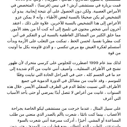
)
(
1
قمت بزيارة في مستشفى آرش
في نيس
فرنسا
، المتخصص في
.
.
الأمراض العصبية
ولكن دون الحصول على أي نتيجة إيجابية
يبدو أن
التشخيص لم يكن صحيحًا بالنسبة لبعض الأطباء ، وأنه لا يمكن عزو
.
الأعراض إلى هذا التشخيص بالنسبة للآخرين
علاوة على ذلك ، اعتقد
.
آخرون أنني شخص مجنون في تلميح إلى أنه كنت أنا من يعقد الأمور
مما خلق الكثير من المشاكل العاطفية بالنسبة لي و التفكير في أني
.
كنت مطربا نفسيا
لحسن الحظ ، تمكنت من التغلب على الأزمة وبدأت
أستسلم لفكرة العيش مع مرض تنكسي ، و الذي قاومته بكل ما أوتيت
من قوة
1999
لذلك منذ عام
اضطررت للجلوس على كرسي متحرك لأن ظهور
…
تشنج في الأطراف السفلية
وأضيف أنني عانيت من آلام شديدة إلى
حد ما في الجسم كله ، حتى في المراحل الحادة التي تباينت وفقًا
للموسم ، وقد عانيت من مشاكل في الدورة الدموية في جميع
.
الأطراف التي تسببت تجلط الدم في الطرف السفلي الأيسر
خلال هذه
السنوات ، عانيت من أعراض لا تتصل أبدًا بمرضي أو حتى بأحد الأسباب
التي أعرف
على سبيل المثال ، عندما خرجت من مستشفى ليكو الخاصة بجراحة
الأعصاب ، بينما كنت نائمًا ، شعرت باألم بالصدر الذي منعني من طلب
.
المساعدة أو المشي
أخيرًا ، أدركت ممرضة أنني شعرت بالسوء
واستدعتني للطبيب الذي أعطاني بضع قطرات من المهدئ ، حتى دون