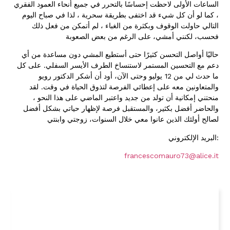
الساعات الأولى لاحظت إحساسًا بالتحرر في جميع أنحاء العمود الفقري
، كما لو أن كل شيء قد اختفى بطريقة سحرية ، لذا في صباح اليوم
التالي حاولت الوقوف وبكثرة من الغباء ، لم أتمكن من فعل ذلك
فحسب، لكنني أمشي، على الرغم من بعض الصعوبة
حاليًا أواصل التحسن كثيرًا حتى أستطيع المشي دون مساعدة من أي
.
دعم مع التحسين المستمر لاستنساخ الطرف الأيسر السفلي
على كل
12
ما حدث لي من
يوليو وحتى الآن، أود أن أشكر الدكتور رويو
.
والمتعاونين معه على إعطائي الفرصة لتذوق الحياة في وقت
لقد
منحتني إمكانية أن تولد من جديد واعتبر الماضي على هذا النحو ،
والحاضر أفضل بكثير، والمستقبل فرصة لإظهار حياتي بشكل أفضل
لصالح أولئك الذين عانوا معي خلال السنوات، زوجتي وابنتي
:
البريد الإلكتروني
francescomauro73@alice.it