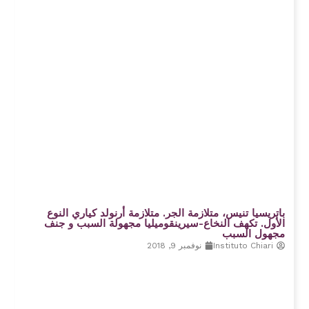
باتريسيا تنيس، متلازمة الجر. متلازمة أرنولد كياري النوع
الأول. تكهف النخاع-سيرينقوميليا مجهولة السبب و جنف
مجهول السبب
Instituto Chiari
نوفمبر 9, 2018