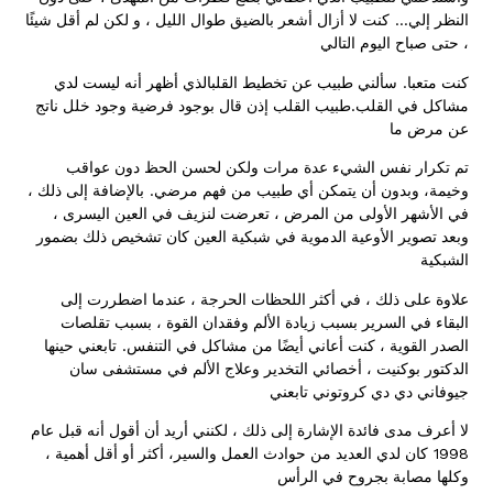
…
النظر إلي
كنت لا أزال أشعر بالضيق طوال الليل ، و لكن لم أقل شيئًا
، حتى صباح اليوم التالي
.
كنت متعبا
سألني طبيب عن تخطيط القلبالذي أظهر أنه ليست لدي
.
مشاكل في القلب
طبيب القلب إذن قال بوجود فرضية وجود خلل ناتج
عن مرض ما
تم تكرار نفس الشيء عدة مرات ولكن لحسن الحظ دون عواقب
.
وخيمة، وبدون أن يتمكن أي طبيب من فهم مرضي
بالإضافة إلى ذلك ،
في الأشهر الأولى من المرض ، تعرضت لنزيف في العين اليسرى ،
وبعد تصوير الأوعية الدموية في شبكية العين كان تشخيص ذلك بضمور
الشبكية
علاوة على ذلك ، في أكثر اللحظات الحرجة ، عندما اضطررت إلى
البقاء في السرير بسبب زيادة الألم وفقدان القوة ، بسبب تقلصات
.
الصدر القوية ، كنت أعاني أيضًا من مشاكل في التنفس
تابعني حينها
الدكتور بوكنيت ، أخصائي التخدير وعلاج الألم في مستشفى سان
جيوفاني دي دي كروتوني تابعني
لا أعرف مدى فائدة الإشارة إلى ذلك ، لكنني أريد أن أقول أنه قبل عام
1998
كان لدي العديد من حوادث العمل والسير، أكثر أو أقل أهمية ،
وكلها مصابة بجروح في الرأس