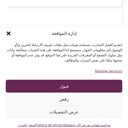
إدارة الموافقة
لتقديم أفضل التجارب، نستخدم تقنيات مثل ملفات تعريف الارتباط لتخزين و/أو
الوصول إلى معلومات الجهاز. سيسمح لنا الموافقة على هذه التقنيات بمعالجة بيانات
مثل سلوك التصفح أو المعرفات الفريدة على هذا الموقع. قد يؤثر عدم الموافقة أو
سحبها سلبًا على بعض الميزات والوظائف.
Manage services
قبول
رفض
عرض التفضيلات
اسألنا
سياسة ملفات تعريف الارتباط
Política de privacidad
شعار قانوني