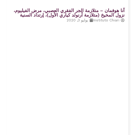
آنا هوفمان – متلازمة الجر الفقري العصبي، مرض الفيليوم،
نزول المخيخ (متلازمة أرنولد كياري الأول)، إرتداد السنیة
Instituto Chiari
يوليو 3, 2020