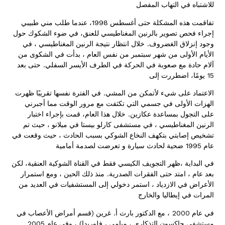
للاشتباه في التهاب المفصل
1998
تفاقمت هذه المشكلة حتى أغسطس
، عندما طلب مني طبيبي
إجراء فحص تصوير بالرنين المغناطيسي للعنق، في ضوء الشكوك حول
.
وجود إنزلاق الغضروف
خلال انتظار نتيجة الرنين المغناطيسي ، في
الأيام الأولى من شهر سبتمبر من نفس العام ، بدأت في الشكوى من
.
آلام حادة مع صعوبة في الحركة في الطرف الأيسر السفلي
حتى بعد
15
يومًا، اضطررت إلى
.
الاعتماد على شيء لأتمكن من المشي
في الفترة نفسها تقريبًا ظهرت
الهزات الأولى في جسمي التي تكثفت مع مرور الوقت مما أجبرني
.
على التجول بمساعدة عكازين
خلال هذا العام، قمت بإجراء اختبار
الرنين المغناطيسي ، في مستشفى كارلو بيستا في ميلانو ، حيث تم
تشخيص إصابتي بتكهف النخاع الشوكي بسبب الحادث ، حيث وقعت في
1995
عام
ضحية لحادث سيارة و تعرضت لصدمة أمامية
في البداية ،ظهر التجويف الكيسي فقط في القناة الشوكية العنقية، لكن
.
بعد عام ، امتد حتى الفقرات الصدرية
منذ ذلك الحين ، ومع استمرار
الأعراض في الازدياد ، استمر دخولي إلى المستشفيات في العديد من
المرات في إيطاليا والخارج
(
.
2000
في عام
، مع الدكتور بارث أ
غرين
قسم أمراض الأعصاب في
2005
)
مستشفى جاكسون التذكاري ، ميامي ، فلوريدا
، وفي عام