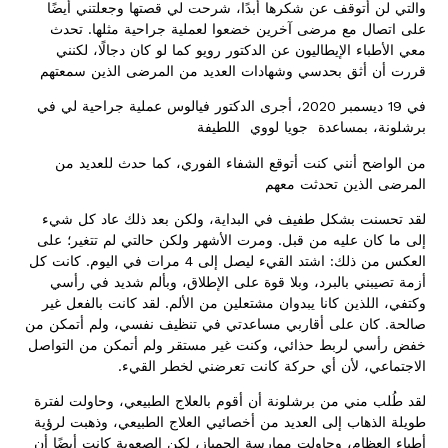
والتي لن أتوقف عن شكرها أبدًا، شرحت لي قصتها وجعلتني أيضًا
على اتصال مع مرضى آخرين خضعوا لعملية جراحية مثلها. تحدث
معي الأطباء الإيطاليون عن الدكتور رويو كما لو كان دجالًا، لكنني
قررت أن أثق بحدسي وشهادات العديد من المرضى الذين سمعتهم
في 19 ديسمبر 2020، أجرى الدكتور فيالوس عملية جراحية لي في
برشلونة، بمساعدة جويا لووي اللطيفة
من الواضح أنني كنت أتوقع الشفاء الفوري، كما حدث للعديد من
المرضى الذين تحدثت معهم
لقد تحسنت بشكل طفيف في البداية، ولكن بعد ذلك عاد كل شيء
إلى ما كان عليه من قبل. ومرت الأشهر ولكن حالتي لم تتغير؛ على
العكس من ذلك: اشتد القيء ليصل إلى 4 مرات في اليوم. كانت كل
أزمة تصيبني بالبرد، وبلا قوة على الإطلاق، وبألم شديد في رأسي
وكتفي، اللذين كانا يبدوان مشتعلين من الألم. لقد كانت بالفعل غير
صالحة. كان على أقاربي مساعدتي في تنظيف نفسي، ولم أتمكن من
خفض رأسي لربط حذائي، وكنت غير مستقر ولم أتمكن من التواصل
الاجتماعي، لأن أي حركة كانت تعرضني لخطر القيء.
لقد طُلب مني من برشلونة أن أقوم بالعلاج الطبيعي، وحاولت لفترة
طويلة الذهاب إلى العديد من أخصائيي العلاج الطبيعي، وذهبت لرؤية
أطباء العظام، وحاولت ممارسة الجمباز، لكن الصعوبة كانت أيضًا أن