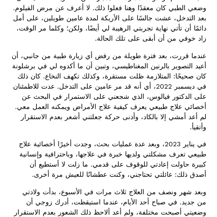
وضعي الطبي كان معقدًا وهنا فعلوا ذلك. لا أعرف عن مرض الفيلوم.
بعد التدخل، عشت جالسًا على الأريكة لمدة عامين طويلين، على أمل
دائمًا أن تأتي نهاية تجربتي الرهيبة لي أيضًا، ولكن؛ وكلما مر الوقت،
زاد خوفي من أن أبقى على تلك الحالة.
عندما قررت، بعد فترة طويلة من رفض أي زيارة طبية من جانبي، أن
أعيد التصوير بالرنين المغناطيسي، وتبين أن ما أكدوه لي في برشلونة
كان صحيحًا: المتلازمة ظلت مستقرة، وكذلك تكهف النخاع. كان ذلك
في ديسمبر 2022، أي أنه قد مر عامين على التدخل. عدت للاطمئنان
على الدكتور فيالوس، الذي شجعني على الاستمرار في البحث عن
أخصائي علاج طبيعي يعرف كيفية علاج الأمراض ويمكنه العمل معي.
لم أعد أمشي إلا بالكاد، وأدنى حركة جعلتني أشعر بعدم الاستقرار
وأتقيأ.
في يناير 2023، وبعد عدة عمليات بحث، وجدت أخيرًا أخصائية علاج
طبيعي تعرف مشكلتي ولديها خبرة في علاجها، وباحترافية وإنسانية
كبيرة حاولت إعادتي للوقوف على قدمي. ما زلت لا أستطيع أن
أصدق ذلك: عائلتي تحتاجني، وكنت عطشانًا للعيش مرة أخرى.
وبعد شهر ونصف من العلاج ثلاث مرات في الأسبوع، بدأت ولادتي
من جديد. في صباح أحد الأيام، عندما استيقظت، أدرك زوجي أن
وضعيتي أصبحت مختلفة، ولم أعد ألاحظ ذلك الشعور بعدم الاستقرار