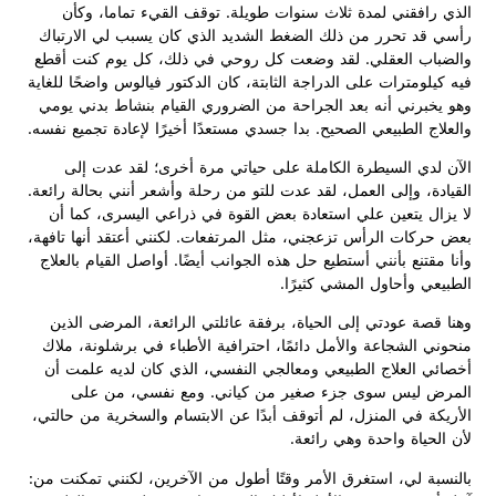
الذي رافقني لمدة ثلاث سنوات طويلة. توقف القيء تماما، وكأن
رأسي قد تحرر من ذلك الضغط الشديد الذي كان يسبب لي الارتباك
والضباب العقلي. لقد وضعت كل روحي في ذلك، كل يوم كنت أقطع
فيه كيلومترات على الدراجة الثابتة، كان الدكتور فيالوس واضحًا للغاية
وهو يخبرني أنه بعد الجراحة من الضروري القيام بنشاط بدني يومي
والعلاج الطبيعي الصحيح. بدا جسدي مستعدًا أخيرًا لإعادة تجميع نفسه.
الآن لدي السيطرة الكاملة على حياتي مرة أخرى؛ لقد عدت إلى
القيادة، وإلى العمل، لقد عدت للتو من رحلة وأشعر أنني بحالة رائعة.
لا يزال يتعين علي استعادة بعض القوة في ذراعي اليسرى، كما أن
بعض حركات الرأس تزعجني، مثل المرتفعات. لكنني أعتقد أنها تافهة،
وأنا مقتنع بأنني أستطيع حل هذه الجوانب أيضًا. أواصل القيام بالعلاج
الطبيعي وأحاول المشي كثيرًا.
وهنا قصة عودتي إلى الحياة، برفقة عائلتي الرائعة، المرضى الذين
منحوني الشجاعة والأمل دائمًا، احترافية الأطباء في برشلونة، ملاك
أخصائي العلاج الطبيعي ومعالجي النفسي، الذي كان لديه علمت أن
المرض ليس سوى جزء صغير من كياني. ومع نفسي، من على
الأريكة في المنزل، لم أتوقف أبدًا عن الابتسام والسخرية من حالتي،
لأن الحياة واحدة وهي رائعة.
بالنسبة لي، استغرق الأمر وقتًا أطول من الآخرين، لكنني تمكنت من: