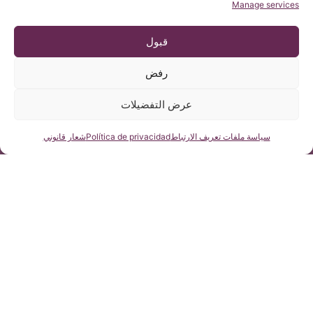
Manage services
قبول
رفض
عرض التفضيلات
اسألنا
سياسة ملفات تعريف الارتباط
Política de privacidad
شعار قانوني
فيكتوريا إلينا. متلازمة الجر في الحبل الشوكي. تلازمة أرنولد
كياري الأول، و الجنف مجهول السبب
Instituto Chiari
أكتوبر 20, 2011