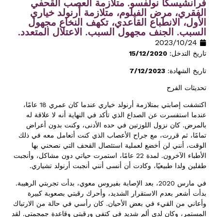
فرانشيسكا نولفسو. متلازمة العصب القحفي
الفقري، مرض الفيلوم، متلازمة أرنولد خياري
الأول، الانطباع القاعدي، تكهف النخاع مجهول
السبب. الجنف مجهول السبب. الاعتلال المتعدد.
24‏/10‏/2023
تاريخ التدخل:
15/12/2020
تاريخ الشهادة:
7/12/2023
تحديثات الفرح
اكتشفت إصابتي بمتلازمة أرنولد خياري عندما كان عمري 18 عامًا،
عندما استفسرت عن الصداع الذي تأكد في النهاية أنه لا علاقة له
بالمرض. كان نزول اللوزتين في حده الأدنى، وكنت بدون أعراض
تمامًا، ثم قررت، مع جراح الأعصاب الذي كنت أتعامل معه في ذلك
الوقت، أنني لن أخضع لعملية استئصال القحف التي نصحني بها
الأطباء الآخرون. لمدة 22 عامًا، استمرت حياتي دون مشاكل، وأنجبت
طفلين ولدا طبيعيًا، وكادت أن أنسى أنني أنجبت أرنولد تشياري.
في مارس 2020، بعد الإصابة بفيروس معوي، بدأت تجربتي الرهيبة.
بدأت أشعر بعدم الاستقرار الشديد، وأحرك رقبتي بصعوبة كبيرة
وأعاني من القيء في بعض الأحيان. كان رأسي في حالة من الارتباك
المستمر، وكان لدي ألم شديد في كتفي ورقبتي وقاعدة جمجمتي. لقد