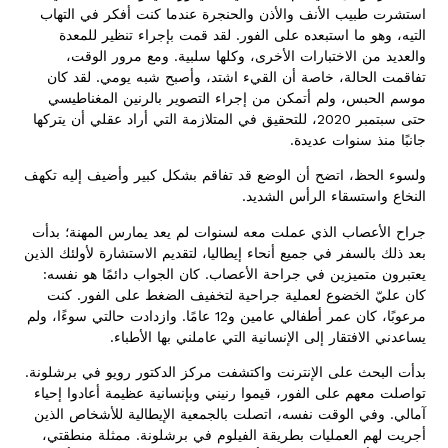
استشرت طبيب الأنف والأذن والحنجرة عندما كنت أفكر في التهاب
التيه، وهو ما استبعده على الفور. لقد قمت بإجراء تنظير للمعدة
والعديد من الاختبارات الأخرى، وكلها سلبية. ومع مرور الوقت،
تفاقمت الحالة، خاصة أن القيء اشتد، وأصبح شبه يومي. لقد كان
موسم الحبس، ولم أتمكن من إجراء التصوير بالرنين المغناطيسي
حتى سبتمبر 2020، للتحقيق في المتلازمة التي أراد عقلي أن يتركها
جانبًا منذ سنوات عديدة.
ولسوء الحظ، اتضح أن الوضع قد تفاقم بشكل كبير وأضيف إليه تكهف
النخاع واستسقاء الرأس الشديد.
جراح الأعصاب الذي عملت معه لسنوات لم يعد يمارس المهنة؛ بدأت
بعد ذلك بالسفر في جميع أنحاء إيطاليا، لتقديم الاستشارة لأولئك الذين
يعتبرون متميزين في جراحة الأعصاب. كان الجواب دائمًا هو نفسه:
كان عليّ الخضوع لعملية جراحية لتخفيف الضغط على الفور. كنت
مرعوبًا، كان عمر أطفالي عامين و12 عامًا. وازدادت حالتي سوءًا، ولم
يساعدني الافتقار إلى الإنسانية التي عاملني بها الأطباء.
بدأت البحث على الإنترنت واكتشفت مركز الدكتور رويو في برشلونة.
تواصلت معهم على الفور، قيموا رنيني وبإنسانية عظيمة أعادوا إحياء
آمالي. وفي الوقت نفسه، اتصلت بالجمعية الإيطالية للأشخاص الذين
أجريت لهم العمليات بطريقة الفيلوم في برشلونة. ممثلة منطقتي،