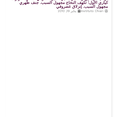
كياري الأول؛ تكهف النخاع مجهول السبب. جنف ظهري
مجهول السبب. إنزلاق غضروفي
Instituto Chiari
يناير 19, 2010