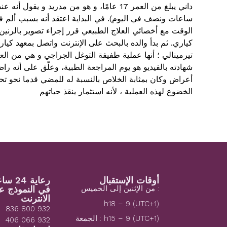
داني يبلغ من العمر 17 عامًا، و هو من مدريد
ساعات ونصف في اليوم). في البداية اعتقد أنه بسبب ألم في
الوقت مع أخصائي العلاج الطبيعي قرر إجراء تصوير بالرنين
كياري. ثم بدأ والده بالبحث على الإنترنت واتصل بمعهد كيا
تيرمينالي ؛ أنها عملية طفيفة التوغل الجراجي و هي من العم
شهادته بالفيديو هو يوم المراجعة الطبية، وعلّق على أنه راض
أعراض وكان بمثابة الخلاص بالنسبة له للمضي قدما نحو تحق
الخضوع لهذه العملية ، لأنه استثمار ينقذ حياتهم
أوقات الإستقبال
رعاية 24 ساعة
: من الإثنين إلى الخميس
في النموذج ع
الانترنت
(1+UTC) h18 – 9
932 800 836
(1+UTC) h15 – 9 : الجمعة
932 066 406