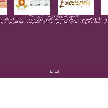
© حقوق الطبع والنشر معهد كياري 2025
 إسكليوزيس دي برشلونة يستند على اللوائح الأوروبية رقم 2016/679 المتعلقة بحماية البيانات الشخصية
 صفحتنا الإكترونية باللغة الإسبانية، و هو لتسهيل فهم المعلومات الطبية التي يريد معهد
اسألنا