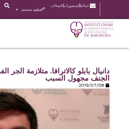
اسألنا
المنشورات
الاتصالات
®
الفيلوم سيستم
دانيال بابلو كالاترافا. متلازمة الجر ا
الجنف مجهول السبب
08‏/07‏/2019