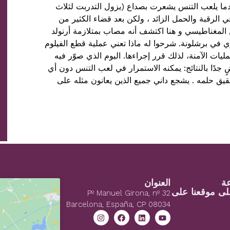
 و يقول أنه عندما يلعب التنس يشعرت بصداع (يزول التدربت لثلاث
 الرقبة والحمل الزائد ، ولكن بعد قضاء الكثير من
 المغناطيسي و هنا اكتشف أنه مصاب بمتلازمة أرنولد
ري في برشلونة. شرحوا له ماذا تعني عملية قطع الفيلوم
ليات الآمنة، لذلك قرر إجراءها. اليوم الذي صوّر فيه
ٍ جدًا بالنتائج: يمكنه الاستمرار في لعب التنس دون أي
يق حلمه . يشجع داني جميع الذين يعانون مثله على
العنوان
لى موقعنا على
Pº Manuel Girona, nº 32
Barcelona, España, CP 08034