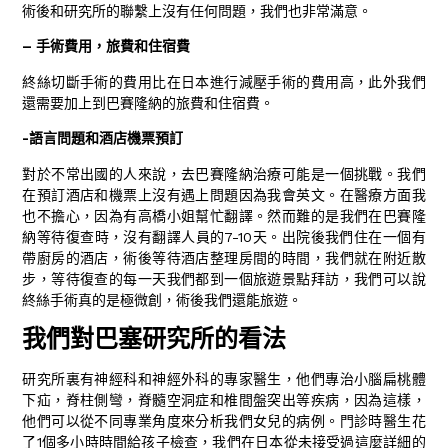
術後和研究所的聯繫上沒有任何問題，我們也非常滿意。
– 手術費用，旅費和住宿費
終絲切斷手術的費用比在日本進行減壓手術的費用高，此外我們
還需要加上到巴賽隆納的旅費和住宿費。
-語言問題和酒店機票預訂
對於不常出國的人來說，去巴賽隆納治療可能是一個挑戰。我們
在預訂酒店和機票上沒有遇上問題因為我會英文。在醫療方面我
也不擔心，因為有高橋小姐幫忙翻譯。然而難的是我們在巴賽隆
納等待復查時，沒有翻譯人員的7-10天。出院後我們住在一個有
帶廚房的酒店，術後等待酒店整理房間的時間，我們就在附近散
步，等待復查的每一天我們都到一個旅遊景點拜訪，我們可以說
終絲手術真的是極微創，術後我們還能旅遊。
我們對巴塞研究所的看法
研究所裏有神經科和神經外科的專家醫生，他們專治小腦扁桃體
下疝，脊柱側彎，脊髓空洞症和椎間盤突出等疾病，因為這樣，
他們可以從不同專業角度來分析我們女兒的病例。門診時醫生花
了1個多小時時間給孩子檢查，我們在日本從未接受過這麼詳細的