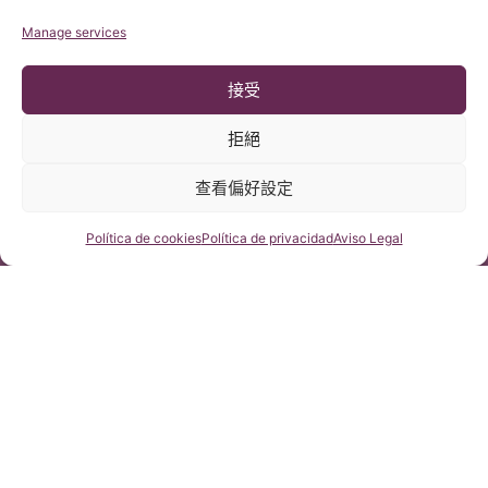
Manage services
接受
拒絕
查看偏好設定
咨詢我們
Política de cookies
Política de privacidad
Aviso Legal
歐瑪菈(Omara Jiménez Moreno)，小腦扁桃體下疝第
一型併原發性脊柱側彎
Instituto Chiari
8 7 月, 2010