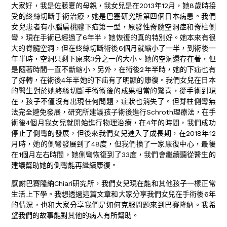
大家好，我是佐藤夏的母親，我女兒是在2013年12月，她8歲時接
受的終絲切斷手術治療，她是巴塞研究所第四個日本病患。我們
女兒患者有小腦扁桃體下疝第一型，原發性脊髓空洞症和脊柱側
彎。現在手術已經過了6年半，她恢復的真的特別好。她本來有很
大的脊髓空洞，但在終絲切斷術後6個月就縮小了一半，到術後一
年半時，空洞只剩下原來3分之一的大小。她的空洞還存在著，但
是隨著時間一直不斷縮小。另外，在術後2年半時，她的下疝也有
了好轉，在術後4年半她的下疝有了明顯的康復。我們女兒在日本
的醫生對於她終絲切斷手術術後的成果相當的驚喜，從手術到現
在，孩子不僅沒有出現任何問題，症狀也消失了。但脊柱側彎無
法完全避免發展，研究所建議孩子術後進行Schroth理療法，在手
術後4個月我女兒就開始進行物理治療，在4年的時間，我們成功
停止了側彎的發展，但後來我們女兒進入了成長期，在2018年12
月時，她的側彎發展到了48度，但我們換了一家康復中心，最後
在1個月左右時間，她側彎恢復到了33度，我們會繼續聽從醫生的
建議幫助她的側彎能再繼續康復。
感謝巴賽隆納Chiari研究所，我們女兒現在能和其他孩子一樣正常
生活上下學。我想透過這篇文章和大家分享我們女兒在手術後6年
的情況，也和大家分享我們是如何克服問題來到巴賽隆納。我希
望我們的故事能對其他的病人有所幫助。