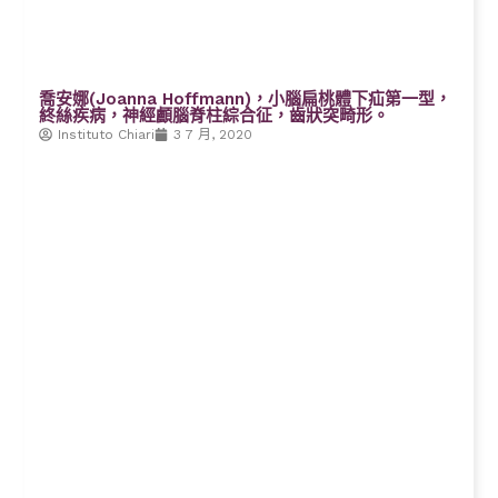
喬安娜(Joanna Hoffmann)，小腦扁桃體下疝第一型，
終絲疾病，神經顱腦脊柱綜合征，齒狀突畸形。
Instituto Chiari
3 7 月, 2020