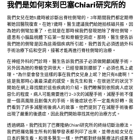
我們是如何來到巴塞Chiari研究所的
我們女兒在她5歲時被診斷出脊柱側彎的，3年期間我們都定期帶
著她回醫院復查。在她7歲時，醫生建議我們給她拍核磁共振，因
為她的側彎加重了，也就是在那時候我們發現她除了脊柱側彎，
還患有小腦扁桃體下疝第一型和脊髓空洞症。那時，醫生便告訴
我們她的側彎是因為這兩個疾病所引起，我們首先必須透過外科
手術治療下疝和空洞，接著才能再進行脊柱側彎的治療。
在神經外科的門診時，醫生告訴我們孩子必須做開顱減壓手術，
另外因為她的脊髓空洞很大，已經發展到腰部了，必須也馬上處
理。“為什麼會發生這樣的事在我們女兒身上呢？她只有8歲啊！”
這是我那時心裏最深處的感受。我先生和我，在很迷茫的狀況下
開始在網上尋找關於這些疾病的介紹。我們瞭解到依照病人症狀
惡化的程度，病人可能需要進行2-3次的減壓手術，減壓手術不僅
是一個高風險且創傷大的手術，術後症狀也不一定能有好轉。我
們看到了許多減壓術後病人的故事，他們提到了在減壓手術後都
出現了嚴重的後遺症，因此我們開始尋找其他的治療方式。
透過網路，我們找到了巴賽隆納Chiari研究所的終絲切斷治療法。
我們把羅佑醫生所有的醫學發表都列印了出來，並帶去給女兒在
日本的醫生看。和很多醫生一樣，他們都對終絲醫療法的成果有