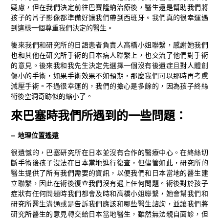
疑慮，但在我們決定前往巴賽隆納治療後，醫生還是幫助我們將
孩子的片子影像都準備好讓我們帶到西班牙。我們真的很幸運遇
到這樣一個尊重我們決定的醫生。
後來我們和研究所的日語患者負責人高橋小姐聯繫，感謝她我們
也和其他在研究所手術的日本病人聯繫上，也交流了他們對手術
的意見。後來我和我先生決定先選擇一個沒有後遺症且對人體創
傷小的手術，如果手術效果不如預期，那麼我們可以那時再考慮
減壓手術。不過很幸運的，我們的擔心是多餘的，因為孩子終絲
術後空洞奇跡似的縮小了。
來巴塞時我們所遇到的一些問題：
– 地理位置遙遠
很遺憾的，巴塞研究所在日本並沒有合作的醫療中心。在終絲切
斷手術後孩子沒法在日本當地進行復查，但儘管如此，研究所的
醫生提供了所有我們需要的資訊，以便我們和日本當地的醫生建
立聯繫，因此在術後復查我們沒有遇上任何問題。術後對於孩子
症狀有任何問題時我們都會及時和高橋小姐聯繫，她會幫我們和
研究所醫生溝通或是告訴我們應該和哪些醫生諮詢，並讓我們將
研究所醫生的意見轉交給日本當地醫生，雖然無法親自面診，但