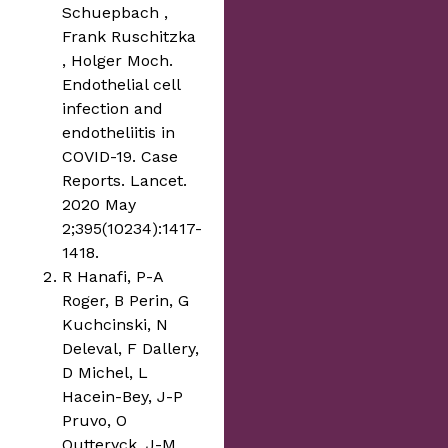
Schuepbach ,
Frank Ruschitzka
, Holger Moch.
Endothelial cell
infection and
endotheliitis in
COVID-19. Case
Reports. Lancet.
2020 May
2;395(10234):1417-
1418.
R Hanafi, P-A
Roger, B Perin, G
Kuchcinski, N
Deleval, F Dallery,
D Michel, L
Hacein-Bey, J-P
Pruvo, O
Outteryck, J-M