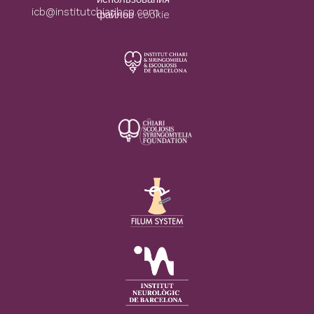
icb@institutchiaribcn.com
файлов cookie