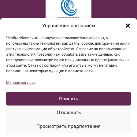
Управление согласием
Чтобы обеспечить наилучший пользовательский опыт, мы
используем такие технологии, как файлы cookie, для хранения и/или
доступа к информации об устройстве. Согласие на использование
этих технологий позволит нам обрабатывать такие данные, как
поведение при просмотре сайта или уникальные идентификаторы на
этом сайте. Отказ от согласия или его отзыв могут негативно
повлиять на некоторые функции и возможности.
Manage services
Принять
Отклонить
© Copyright Institut Chiari 2025
Просмотреть предпочтения
Барселонский Институт Киари & Сирингомиелии & Сколиоза
(БИКСС) соответствует требованиям регламента UE
2016/679 (RGPD).