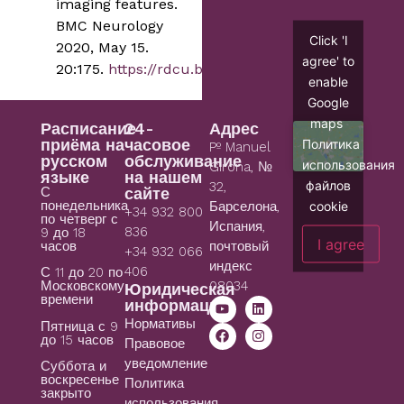
imaging features.
BMC Neurology
Click 'I
2020, May 15.
agree' to
20:175.
https://rdcu.be/b36Pi
.
enable
Google
maps
Расписание
24-
Адрес
приёма на
часовое
Политика
Pº Manuel
русском
обслуживание
использования
Girona, №
языке
на нашем
файлов
32,
С
сайте
понедельника
cookie
Барселона,
+34 932 800
по четверг с
Испания,
836
9 до 18
I agree
часов
почтовый
+34 932 066
индекс
406
С 11 до 20 по
08034
Московскому
Юридическая
времени
информация
Нормативы
Пятница с 9
до 15 часов
Правовое
уведомление
Суббота и
воскресенье
Политика
закрыто
использования