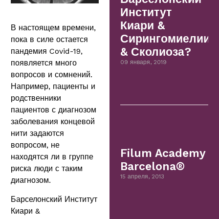
Институт
Киари &
В настоящем времени,
Сирингомиелии
пока в силе остается
& Сколиоза?
пандемия Covid-19,
появляется много
09 января, 2019
вопросов и сомнений.
Например, пациенты и
родственники
пациентов с диагнозом
заболевания концевой
нити задаются
вопросом, не
Filum Academy
находятся ли в группе
Barcelona®
риска люди с таким
15 апреля, 2013
диагнозом.
Барселонский Институт
Киари &