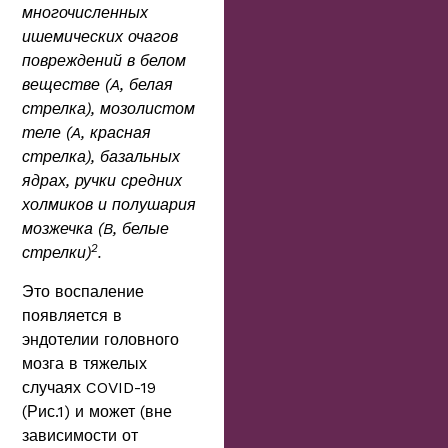
многочисленных
ишемических очагов
повреждений в белом
веществе (A, белая
стрелка), мозолистом
теле (A, красная
стрелка), базальных
ядрах, ручки средних
холмиков и полушария
мозжечка (B, белые
2
стрелки)
.
Это воспаление
появляется в
эндотелии головного
мозга в тяжелых
случаях COVID-19
(Рис.1) и может (вне
зависимости от