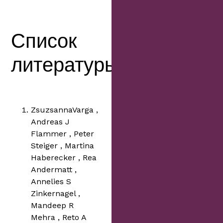
Список
литературы
ZsuzsannaVarga ,
Andreas J
Flammer , Peter
Steiger , Martina
Haberecker , Rea
Andermatt ,
Annelies S
Zinkernagel ,
Mandeep R
Mehra , Reto A