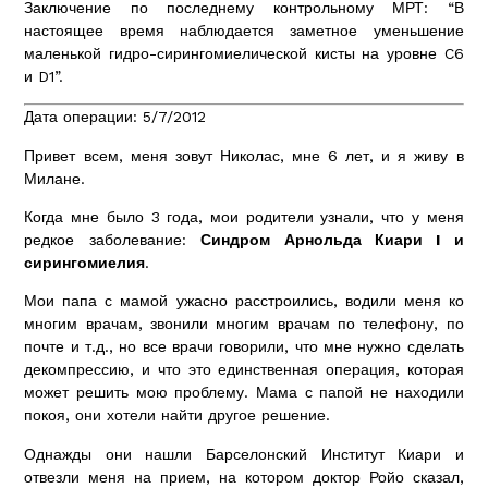
Заключение по последнему контрольному МРТ: “В
настоящее время наблюдается заметное уменьшение
маленькой гидро-сирингомиелической кисты на уровне C6
и D1”.
Дата операции: 5/7/2012
Привет всем, меня зовут Николас, мне 6 лет, и я живу в
Милане.
Когда мне было 3 года, мои родители узнали, что у меня
редкое заболевание:
Синдром Арнольда Киари
I
и
сирингомиелия
.
Мои папа с мамой ужасно расстроились, водили меня ко
многим врачам, звонили многим врачам по телефону, по
почте и т.д., но все врачи говорили, что мне нужно сделать
декомпрессию, и что это единственная операция, которая
может решить мою проблему. Мама с папой не находили
покоя, они хотели найти другое решение.
Однажды они нашли Барселонский Институт Киари и
отвезли меня на прием, на котором доктор Ройо сказал,