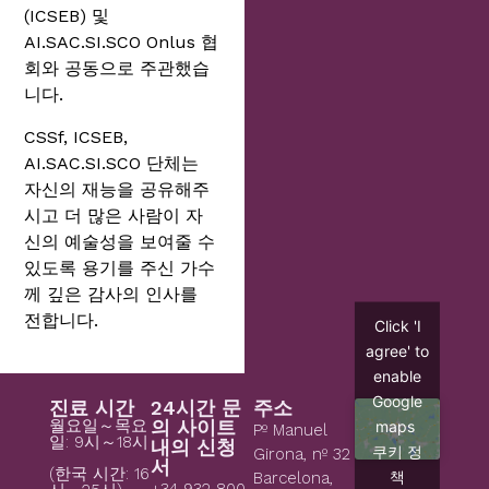
(ICSEB) 및
AI.SAC.SI.SCO Onlus 협
회와 공동으로 주관했습
니다.
CSSf, ICSEB,
AI.SAC.SI.SCO 단체는
자신의 재능을 공유해주
시고 더 많은 사람이 자
신의 예술성을 보여줄 수
있도록 용기를 주신 가수
께 깊은 감사의 인사를
전합니다.
Click 'I
agree' to
enable
Google
진료 시간
24시간 문
주소
월요일～목요
의 사이트
maps
Pº Manuel
일: 9시～18시
내의 신청
쿠키 정
Girona, nº 32
서
(한국 시간: 16
책
Barcelona,
+34 932 800