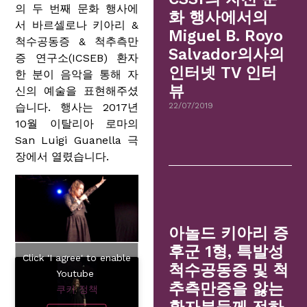
의 두 번째 문화 행사에
화 행사에서의
서 바르셀로나 키아리 &
Miguel B. Royo
척수공동증 & 척추측만
Salvador의사의
증 연구소(ICSEB) 환자
인터넷 TV 인터
한 분이 음악을 통해 자
뷰
신의 예술을 표현해주셨
습니다. 행사는 2017년
22/07/2019
10월 이탈리아 로마의
San Luigi Guanella 극
장에서 열렸습니다.
아놀드 키아리 증
후군 1형, 특발성
Click 'I agree' to enable
척수공동증 및 척
Youtube
추측만증을 앓는
쿠키 정책