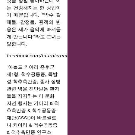
것을 정말 좋아하는데 이
는 건강해지는 한 방법이
기 때문입니다. “박수 갈
채들, 감정들, 관객의 반
응은 제가 음악에 빠져들
게 만듭니다.”라고 그녀는
말합니다.
facebook.com/lauraierano06
아놀드 키아리 증후군
제1형, 척수공동증, 특발
성 척추측만증, 종사 질병
관련 병을 진단받은 환자
들을 지지하는 이 문화
자선 행사는 키아리 & 척
추측만증 & 척수공동증
재단(CSSf)이 바르셀로
나 키아리 & 척수공동증
& 척추측만증 연구소