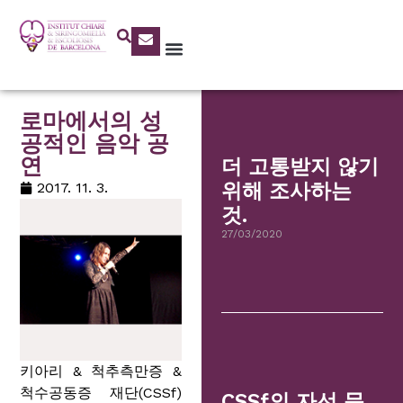
로마에서의 성
공적인 음악 공
연
더 고통받지 않기
2017. 11. 3.
위해 조사하는
것.
27/03/2020
키아리 & 척추측만증 &
척수공동증 재단(CSSf)
CSSf의 자선 문