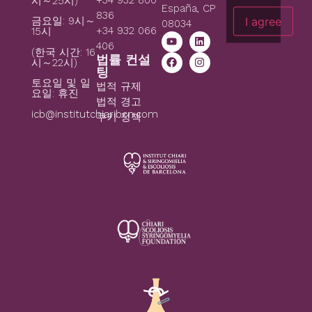
시～25시)
España, CP
836
I agree
금요일: 9시～
08034
+34 932 066
15시
406
(한국 시간: 16
법률 컨설
시～22시)
팅
토요일 및 일
법적 규제
요일: 휴진
법적 경고
icb@institutchiaribcn.com
쿠키 정책