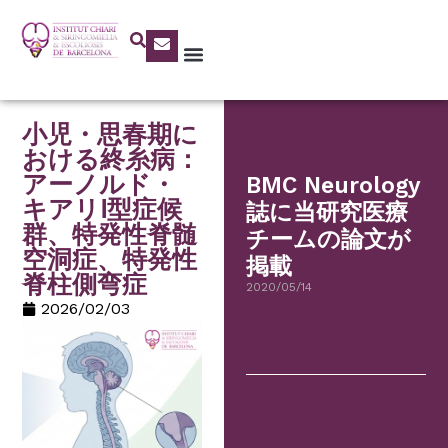
小児・思春期に
おける終糸病：
アーノルド・
BMC Neurology
キアリⅠ型症候
誌に当研究医療
群、特発性脊髄
チームの論文が
空洞症、特発性
掲載
脊柱側弯症
2020/05/14
2026/02/03