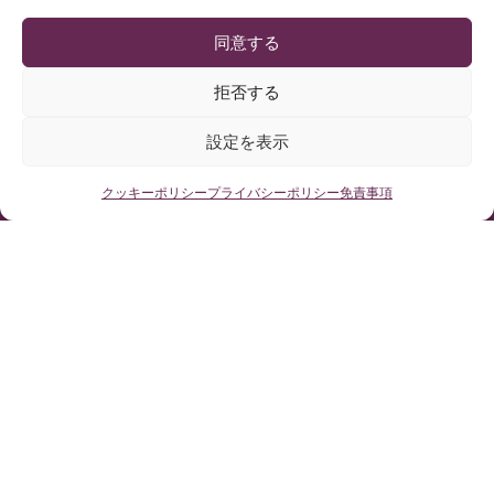
同意する
拒否する
© Copyright Institut Chiari 2025
設定を表示
バルセロナキアリ奇形＆脊髄空洞症＆脊柱側弯症研究所は、個人
情報の取り扱いをEU一般データ保護規則(規則2016/679)に従って
行っています。
当サイトのコンテンツは、バルセロナキアリ奇形＆脊髄空洞症＆
無料医療相談はこちらから
クッキーポリシー
プライバシーポリシー
免責事項
脊柱側弯症研究所サイトをご覧になっている方の参考のために、
スペイン語コンテンツを非公式に和訳したものです。