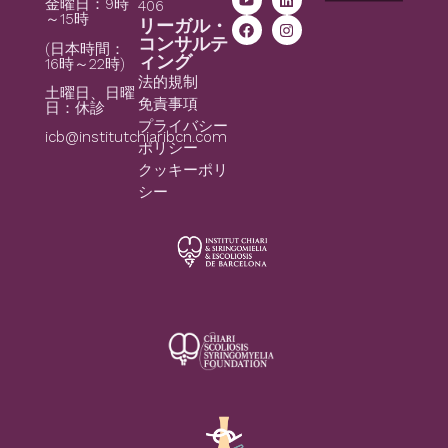
金曜日：9時
406
～15時
リーガル・
コンサルテ
(日本時間：
ィング
16時～22時)
法的規制
土曜日、日曜
免責事項
日：休診
プライバシー
icb@institutchiaribcn.com
ポリシー
クッキーポリ
シー