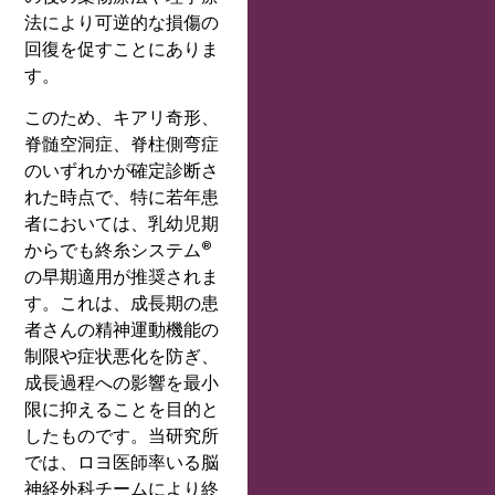
法により可逆的な損傷の
回復を促すことにありま
す。
このため、キアリ奇形、
脊髄空洞症、脊柱側弯症
のいずれかが確定診断さ
れた時点で、特に若年患
者においては、乳幼児期
®
からでも終糸システム
の早期適用が推奨されま
す。これは、成長期の患
者さんの精神運動機能の
制限や症状悪化を防ぎ、
成長過程への影響を最小
限に抑えることを目的と
したものです。当研究所
では、ロヨ医師率いる脳
神経外科チームにより終