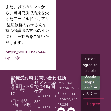
また、以下のリンクか
ら、当研究所で治療を受
けたアーノルド・キアリ
I型症候群のお子さんを
持つ保護者の方へのイン
タビュー動画をご覧いた
だけます。
https://youtu.be/p44-
SyT_Kjo
Click 'I
agree' to
enable
Google
診療受付時
お問い合わ
住所
間
せフォーム
maps
Pº Manuel
月曜日～木曜
で 24時間
クッキー
Girona, nº 32
日：9時～18
ケア
ポリシー
時
Barcelona,
+34 932 800
España, CP
(日本時間：
836
I agree
08034
16時～25時)
+34 932 066