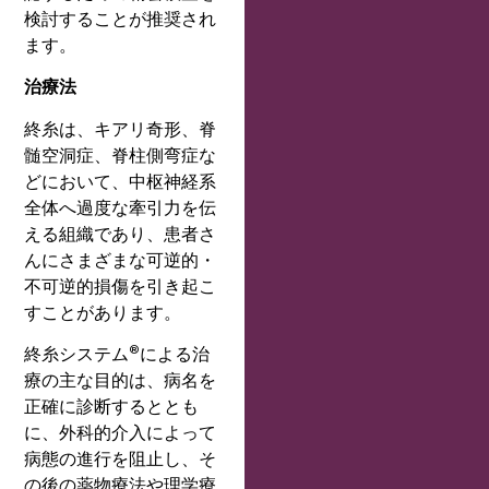
検討することが推奨され
ます。
治療法
終糸は、キアリ奇形、脊
髄空洞症、脊柱側弯症な
どにおいて、中枢神経系
全体へ過度な牽引力を伝
える組織であり、患者さ
んにさまざまな可逆的・
不可逆的損傷を引き起こ
すことがあります。
®
終糸システム
による治
療の主な目的は、病名を
正確に診断するととも
に、外科的介入によって
病態の進行を阻止し、そ
の後の薬物療法や理学療