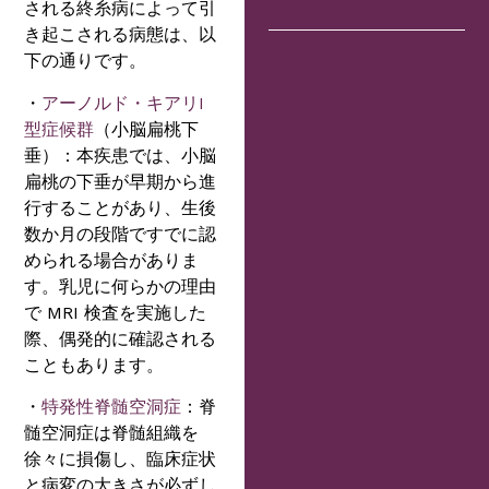
される終糸病によって引
き起こされる病態は、以
下の通りです。
・
アーノルド・キアリI
型症候群
（小脳扁桃下
垂）：本疾患では、小脳
扁桃の下垂が早期から進
行することがあり、生後
数か月の段階ですでに認
められる場合がありま
す。乳児に何らかの理由
で MRI 検査を実施した
際、偶発的に確認される
こともあります。
・
特発性脊髄空洞症
：脊
髄空洞症は脊髄組織を
徐々に損傷し、臨床症状
と病変の大きさが必ずし