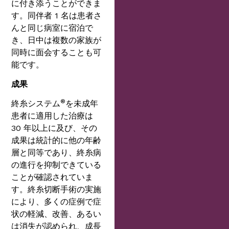
に付き添うことができま
す。同伴者 1 名は患者さ
んと同じ病室に宿泊で
き、日中は複数の家族が
同時に面会することも可
能です。
成果
®
終糸システム
を未成年
患者に適用した治療は
30 年以上に及び、その
成果は統計的に他の年齢
層と同等であり、終糸病
の進行を抑制できている
ことが確認されていま
す。終糸切断手術の実施
により、多くの症例で症
状の軽減、改善、あるい
は消失が認められ、成長