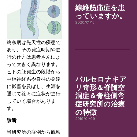
線維筋痛症を患
っていますか。
2020/01/15
終糸病は先天性の疾患で
あり、その発症時期や進
行の仕方は患者さんによ
って大きく異なります。
ヒトの胚発生の段階から
バルセロナキア
中枢神経系や脊柱の発達
リ奇形＆脊髄空
に影響を及ぼし、生涯を
通じて徐々に症状が進行
洞症＆脊柱側弯
していく場合がありま
症研究所の治療
す。
の特徴
2019/01/09
診断
当研究所の症例から観察