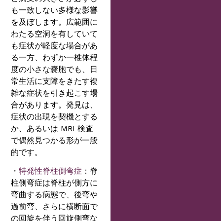
も一致しない多様な影響
を及ぼします。広範囲に
わたる空洞を有していて
も症状が軽度な場合があ
る一方、わずか一椎体程
度の小さな嚢胞でも、日
常生活に支障をきたす複
雑な症状を引き起こす場
合があります。発見は、
症状の出現を契機とする
か、あるいは MRI 検査
で偶然見つかる形が一般
的です。
・
特発性脊柱側弯症
：脊
柱側弯症は脊柱が側方に
弯曲する病態で、後弯や
過前弯、さらに横断面で
の回旋を伴う回旋側弯な