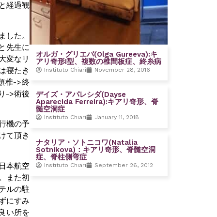
と経過観
ました。
と先生に
オルガ・グリエバ(Olga Gureeva):キ
大変なリ
アリ奇形I型、複数の椎間板症、終糸病
は寝たき
Instituto Chiari
November 28, 2016
椎->終
り->術後
デイズ・アパレシダ(Dayse
Aparecida Ferreira):キアリ奇形、脊
髄空洞症
Instituto Chiari
January 11, 2018
行機の予
けて頂き
ナタリア・ソトニコワ(Natalia
Sotnikova)：キアリ奇形、脊髄空洞
症、脊柱側弯症
日本航空
Instituto Chiari
September 26, 2012
。また初
テルの駐
ずにすみ
の良い所を