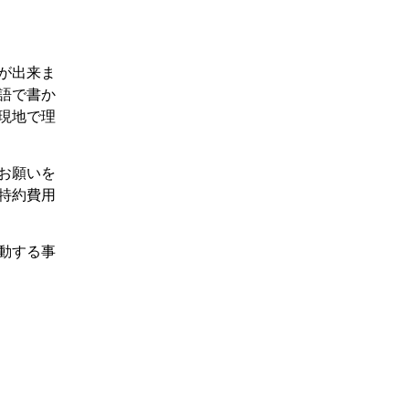
が出来ま
語で書か
現地で理
お願いを
特約費用
動する事