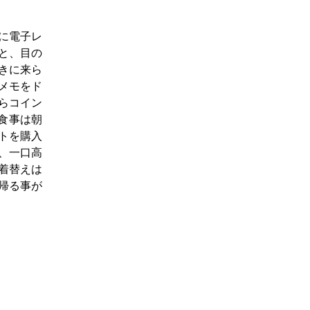
に電子レ
と、目の
きに来ら
メモをド
らコイン
食事は朝
トを購入
、一口高
着替えは
帰る事が