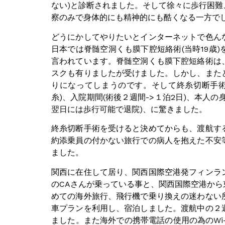
ない)と診断されました。そして徐々に歩行困
察のみで身体的にも精神的にも酷くなる一方で
どうにかしてやりたいとインターネットで色ん
日本では脊髄空洞くも膜下腔短絡術(当時19歳
言われています。脊髄空洞くも膜下腔短絡術は
スクも有りましたが受けました。しかし、また
りになってしまうのです。そして終糸切断手術
糸)、入院期間(術後２週間->１泊2日)、本人
翌日には歩行可能で退院)、に驚きました。
終糸切断手術を受けると決めてからも、渡航す
約添乗員の付かない旅行での病人を抱えた不安
ました。
関西に在住して居り、関西国際空港発フィンラ
のCAさんが乗っている事と、関西国際空港か
めての海外旅行、飛行機で乗り換えの迷わない
車プランを利用し、宿泊しました。渡航中の２
ました。また海外での携帯電話の使用の為のWi-