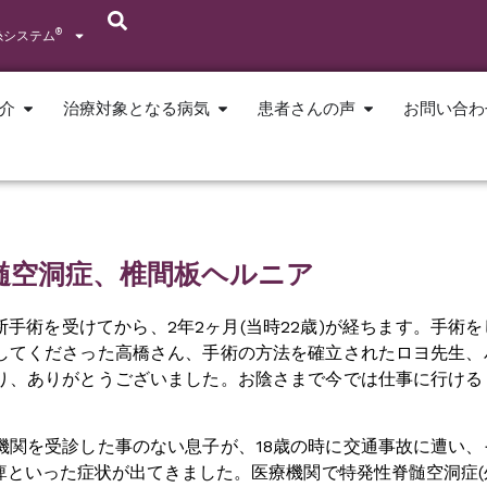
®
糸システム
介
治療対象となる病気
患者さんの声
お問い合わ
髄空洞症、椎間板ヘルニア
断手術を受けてから、2年2ヶ月(当時22歳)が経ちます。手術
してくださった高橋さん、手術の方法を確立されたロヨ先生、
り、ありがとうございました。お陰さまで今では仕事に行ける
機関を受診した事のない息子が、18歳の時に交通事故に遭い、
痺といった症状が出てきました。医療機関で特発性脊髄空洞症(