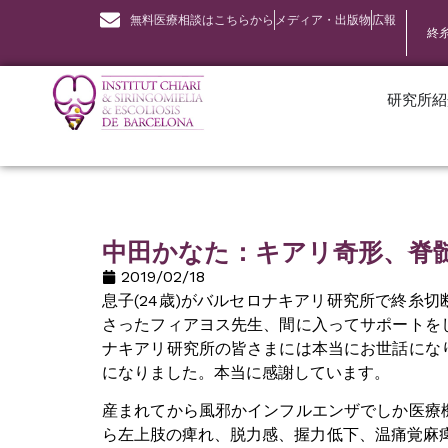
無料医療相談はこちらから
メディア・出版物
広報
終
研究所紹
中田かなた：キアリ奇形、脊
2019/02/18
息子(24歳)がバルセロナキアリ研究所で終糸切
さったフィアヨス先生、間に入ってサポートを
ナキアリ研究所の皆さまには本当にお世話にな
になりました。本当に感謝しています。
産まれてから風邪かインフルエンザでしか医療
ら左上肢の痺れ、脱力感、握力低下、温痛覚麻