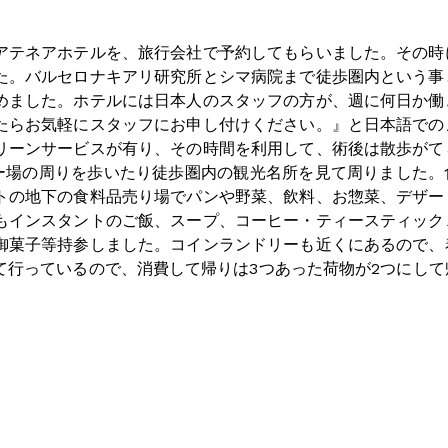
アテネアホテルを、旅行会社で予約してもらいました。その時
た。バルセロナキアリ研究所とシマ病院まで徒歩圏内という事
めました。ホテルには日本人のスタッフの方が、週に何日か働
たらお気軽にスタッフにお申し付けください。』と日本語での
リーンサービスが有り、その時間を利用して、術後は散歩がて
カー場の周りを歩いたり徒歩圏内の観光名所を見て周りました。
トの地下の食料品売り場でパンや野菜、飲料、お惣菜、デザー
もインスタントのご飯、スープ、コーヒー・ティースティック
御菓子等持参しました。コインランドリーも近くにあるので、
て行っているので、消費して帰りは3つあった荷物が2つにして