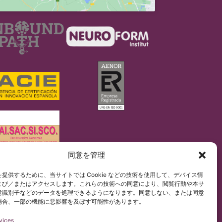
同意を管理
/679)に従って行っています。
提供するために、当サイトでは Cookie などの技術を使用して、デバイス情
ペイン語コンテンツを非公式に和訳したものです。
よび／またはアクセスします。これらの技術への同意により、閲覧行動や本サ
意識別子などのデータを処理できるようになります。同意しない、または同意
場合、一部の機能に悪影響を及ぼす可能性があります。
vices