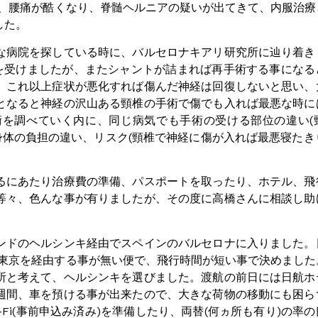
難、腰痛が酷くなり、脊髄ヘルニアの疑いが出てきて、内服治療
した。
な病院を探している時に、バルセロナキアリ研究所に辿り着き
)を受けましたが、またシャントが詰まれば再手術する事になる
、これ以上症状が悪化すれば傷んだ神経は回復しないと思い、
となると神経の沢山ある頸椎の手術で傷でも入れば最悪な時に
を調べていく内に、同じ病気でも手術の受ける部位の違い(頸
の身体の負担の違い、リスク(頸椎で神経に傷が入れば最悪寝たき
るにあたり治療費の準備、パスポートを取ったり、ホテル、飛
等々、色んな事が有りましたが、その度に高橋さんに相談し助
ンドのヘルシンキ経由でスペインのバルセロナに入りました。
ら東京を経由する事が無い便で、飛行時間が短い事で決めました
所と考えて、ヘルシンキを選びました。渡航の前日には日航ホ
週間、車を預ける事が出来たので、大きな荷物の移動にも困ら
Fi(事前申込み済み)を準備したり、両替(何ヵ所も有り)の率