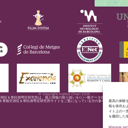
© Copyright Institut Chiari 2025
症＆脊柱側弯症研究所は、個人情報の取り扱いをEU一般データ保護規則(規則2016
最高の体験を
＆脊髄空洞症＆脊柱側弯症研究所サイトをご覧になっている方の参考のために、ス
報を保存お
イト上の一
を撤回した
Manage ser