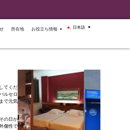
日本語
せ
所在地
お役立ち情報
をしてくだ
バルセロ
まで元気
その日か
外傷性で